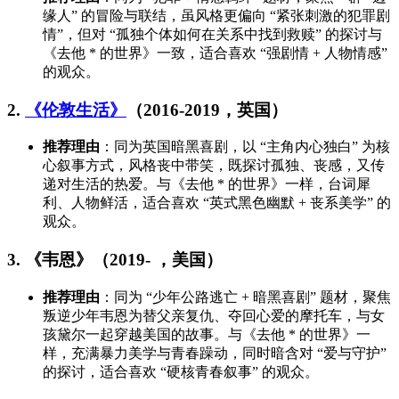
缘人” 的冒险与联结，虽风格更偏向 “紧张刺激的犯罪剧
情”，但对 “孤独个体如何在关系中找到救赎” 的探讨与
《去他 * 的世界》一致，适合喜欢 “强剧情 + 人物情感”
的观众。
2.
《伦敦生活》
（2016-2019，英国）
推荐理由
：同为英国暗黑喜剧，以 “主角内心独白” 为核
心叙事方式，风格丧中带笑，既探讨孤独、丧感，又传
递对生活的热爱。与《去他 * 的世界》一样，台词犀
利、人物鲜活，适合喜欢 “英式黑色幽默 + 丧系美学” 的
观众。
3. 《韦恩》（2019- ，美国）
推荐理由
：同为 “少年公路逃亡 + 暗黑喜剧” 题材，聚焦
叛逆少年韦恩为替父亲复仇、夺回心爱的摩托车，与女
孩黛尔一起穿越美国的故事。与《去他 * 的世界》一
样，充满暴力美学与青春躁动，同时暗含对 “爱与守护”
的探讨，适合喜欢 “硬核青春叙事” 的观众。