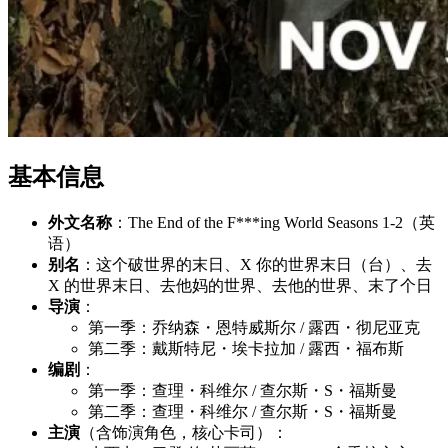
基本信息
外文名称
：The End of the F***ing World Seasons 1-2（英
语）
别名
：这个破世界的末日、X 你的世界末日（台）、去
X 的世界末日、去他妈的世界、去他的世界、末了个日
导演
：
第一季：乔纳森・恩特威斯尔 / 露西・彻尼亚克
第二季：戴斯特尼・埃卡拉加 / 露西・福布斯
编剧
：
第一季：查理・科维尔 / 查尔斯・S・福斯曼
第二季：查理・科维尔 / 查尔斯・S・福斯曼
主演
（含饰演角色，核心卡司）：