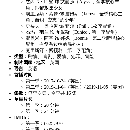
杰西卡・巴登 饰 艾丽莎（Alyssa，全季核心主
角，抑郁叛逆少女）
埃里克斯・劳瑟 饰 詹姆斯（James，全季核心主
角，自诩 “变态” 的少年）
史蒂夫・奥拉姆 饰 菲尔（Phil，1-2 季配角）
杰玛・韦兰 饰 尤妮斯（Eunice，第一季配角）
娜奥米・阿基 饰 邦妮（Bonnie，第二季新增核心
配角，有复杂过往的局外人）
克里斯汀・博顿利（第二季配角）
类型
：剧情、 喜剧、爱情、犯罪、冒险
制片国家 / 地区
：英国
语言
：英语
首播时间
：
第一季：2017-10-24（英国）
第二季：2019-11-04（英国）/ 2019-11-05（美国）
集数
：每季 8 集，全季共 16 集
单集片长
：
第一季：20 分钟
第二季：24 分钟
IMDb
：
第一季：tt6257970
第二季：tt8880862