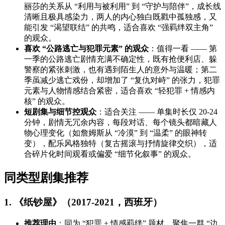
丽莎的关系从 “利用与被利用” 到 “守护与陪伴”，成长线
清晰且极具感染力，两人的内心独白既戳中孤独感，又
能引发 “渴望联结” 的共鸣，适合喜欢 “强羁绊双主角”
的观众。
喜欢 “公路逃亡与犯罪元素” 的观众
：值得一看 —— 第
一季的公路逃亡剧情充满不确定性，既有抢便利店、躲
警察的紧张刺激，也有遇到陌生人的意外与温暖；第二
季虽减少逃亡戏份，却增加了 “复仇对峙” 的张力，犯罪
元素与人物情感结合紧密，适合喜欢 “轻犯罪 + 情感内
核” 的观众。
短剧集与细节控观众
：适合关注 —— 单集时长仅 20-24
分钟，剧情无冗余内容，每段对话、每个镜头都暗藏人
物心理变化（如詹姆斯从 “冷漠” 到 “温柔” 的眼神转
变），配乐风格独特（复古摇滚与抒情旋律交织），适
合碎片化时间观看或偏爱 “细节化叙事” 的观众。
同类型剧集推荐
1. 《纸钞屋》（2017-2021，西班牙）
推荐理由
：同为 “犯罪 + 情感羁绊” 题材，聚焦一群 “边