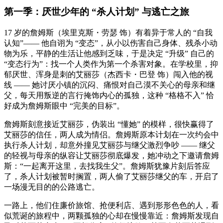
第一季：厌世少年的 “杀人计划” 与逃亡之旅
17 岁的詹姆斯（埃里克斯・劳瑟 饰）有着异于常人的 “自我
认知”—— 他自诩为 “变态”，从小以伤害自己身体、残杀小动
物为乐，平静的生活让他感到乏味，于是决定 “升级” 自己的
“变态行为”：找一个人类作为第一个杀害对象。在学校里，抑
郁厌世、浑身是刺的艾丽莎（杰西卡・巴登 饰）闯入他的视
线 —— 她讨厌小镇的沉闷、痛恨对自己漠不关心的母亲和继
父，每天用叛逆的言行掩饰内心的孤独，这种 “格格不入” 恰
好成为詹姆斯眼中 “完美的目标”。
詹姆斯刻意接近艾丽莎，伪装出 “懂她” 的模样，很快赢得了
艾丽莎的信任，两人成为情侣。詹姆斯原本计划在一次约会中
执行杀人计划，却意外撞见艾丽莎与继父激烈争吵 —— 继父
的轻视与母亲的纵容让艾丽莎彻底爆发，她冲动之下邀请詹姆
斯：“一起离开这里，去找我生父”。詹姆斯犹豫片刻后答应
了，杀人计划被暂时搁置，两人偷了艾丽莎继父的车，开启了
一场漫无目的的公路逃亡。
一路上，他们住廉价旅馆、抢便利店、遇到形形色色的人，看
似荒诞的旅程中，两颗孤独的心却在慢慢靠近：詹姆斯发现自