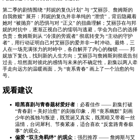
第二季的剧情围绕 “邦妮的复仇计划” 与 “艾丽莎、詹姆斯的
自我救赎” 展开：邦妮的复仇并非单纯的 “泄愤”，背后隐藏着
她对 “被抛弃” 的恐惧与对 “正义” 的扭曲理解；艾丽莎在与邦
妮的对抗中，逐渐正视自己的懦弱与逃避，学会为自己的选择
负责；詹姆斯则从 “冷漠的旁观者” 彻底转变为 “主动的守护
者”，用行动证明自己对艾丽莎的爱并非一时冲动。最终，三
人在一场充满张力的对峙中，各自解开了内心的枷锁 —— 邦
妮放下复仇，找到新的人生方向；艾丽莎与詹姆斯则彻底告别
过去，坦然面对彼此的感情与未来的不确定性，剧集以两人牵
手走向远方的温暖画面，为 “丧系青春” 画上了一个治愈的句
号。
观看建议
暗黑喜剧与青春题材爱好者
：必看佳作 —— 剧集打破
“青春剧 = 美好治愈” 的刻板印象，用 “丧系幽默” 刻画
少年的孤独与叛逆，既荒诞又真实，既黑暗又带着一丝
温情，台词犀利、节奏紧凑，适合喜欢 “反套路青春叙
事” 的观众。
偏爱 “双主角羁绊” 的观众
：强烈推荐 —— 詹姆斯与艾