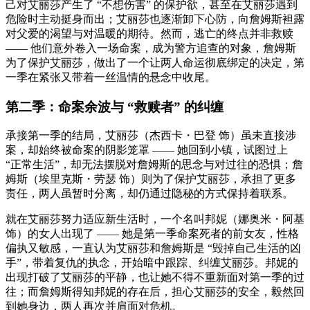
己对艾丽莎产生了 “不想伤害” 的保护欲，甚至在艾丽莎遇到
危险时主动挺身而出；艾丽莎也逐渐卸下心防，向詹姆斯袒露
对父爱的渴望与对温暖的期待。然而，逃亡的终点并非救赎
—— 他们意外卷入一场命案，成为警方追查的对象，詹姆斯
为了保护艾丽莎，做出了一个让两人命运彻底绑定的决定，第
一季在紧张又带着一丝温情的悬念中收尾。
第二季：命案余波与 “救赎者” 的纠缠
承接第一季的结局，艾丽莎（杰西卡・巴登 饰）虽未直接涉
案，却始终被命案的阴影笼罩 —— 她回到小镇，试图过上
“正常生活”，却无法摆脱对詹姆斯的思念与对过往的恐惧；詹
姆斯（埃里克斯・劳瑟 饰）则为了保护艾丽莎，承担了更多
责任，两人虽暂时分离，却仍通过隐秘的方式保持着联系。
就在艾丽莎努力适应新生活时，一个名叫邦妮（娜奥米・阿基
饰）的女人出现了 —— 她是第一季命案死者的前女友，性格
偏执又敏感，一直认为艾丽莎和詹姆斯是 “毁掉自己生活的凶
手”，带着复仇的执念，开始暗中跟踪、纠缠艾丽莎。邦妮的
出现打破了艾丽莎的平静，也让她不得不重新面对第一季的过
往；而詹姆斯得知邦妮的存在后，担心艾丽莎的安全，毅然回
到她身边，两人再次并肩面对危机。