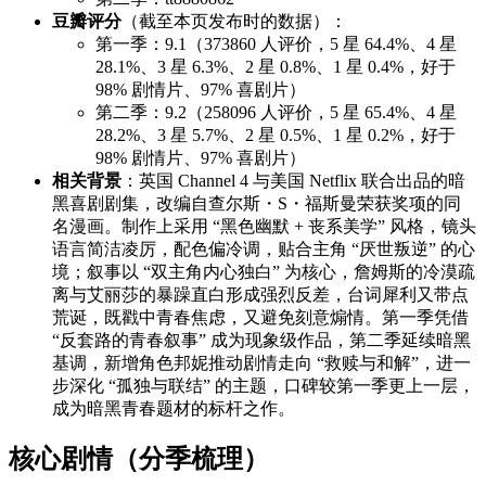
豆瓣评分
（截至本页发布时的数据）：
第一季：9.1（373860 人评价，5 星 64.4%、4 星
28.1%、3 星 6.3%、2 星 0.8%、1 星 0.4%，好于
98% 剧情片、97% 喜剧片）
第二季：9.2（258096 人评价，5 星 65.4%、4 星
28.2%、3 星 5.7%、2 星 0.5%、1 星 0.2%，好于
98% 剧情片、97% 喜剧片）
相关背景
：英国 Channel 4 与美国 Netflix 联合出品的暗
黑喜剧剧集，改编自查尔斯・S・福斯曼荣获奖项的同
名漫画。制作上采用 “黑色幽默 + 丧系美学” 风格，镜头
语言简洁凌厉，配色偏冷调，贴合主角 “厌世叛逆” 的心
境；叙事以 “双主角内心独白” 为核心，詹姆斯的冷漠疏
离与艾丽莎的暴躁直白形成强烈反差，台词犀利又带点
荒诞，既戳中青春焦虑，又避免刻意煽情。第一季凭借
“反套路的青春叙事” 成为现象级作品，第二季延续暗黑
基调，新增角色邦妮推动剧情走向 “救赎与和解”，进一
步深化 “孤独与联结” 的主题，口碑较第一季更上一层，
成为暗黑青春题材的标杆之作。
核心剧情（分季梳理）