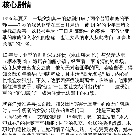
核心剧情
1996 年夏天，一场突如其来的悲剧打破了两个普通家庭的平
静 ——7 岁的深见亚季在三日月湖边，被 14 岁的少年三崎文
哉残忍杀害，这起被称为 “三日月湖事件” 的案件，不仅让亚
季的家庭陷入永久的悲痛，也让文哉的家人从此背负 “加害者
亲属” 的污名。
15 年后，亚季的哥哥深见洋贵（永山瑛太 饰）与父亲达彦
（柄本明 饰）隐居在偏僻小镇，经营着一家冷清的钓鱼场。
达彦从未走出丧女之痛，他每天对着亚季的照片喃喃自语，得
知文哉 8 年前早已刑满释放，且生活 “毫无悔意” 后，内心的
仇恨愈发强烈。不久，达彦因癌症晚期离世，临终前，他紧紧
抓住洋贵的手，嘱托他 “一定要让文哉付出代价”—— 这份沉
重的 “复仇嘱托”，成为洋贵无法卸下的枷锁。
就在洋贵准备寻找文哉、却又因 “伤害无辜者” 的顾虑而犹豫
时，一个瘦弱的女孩出现在钓鱼场门口 —— 她是三崎双叶
（满岛光 饰），文哉的妹妹。15 年来，双叶的生活被 “杀人
犯妹妹” 的标签牢牢捆绑：同学的孤立、邻居的指指点点、求
职时的隐性歧视，让她习惯了低头走路、小心翼翼说话。她来