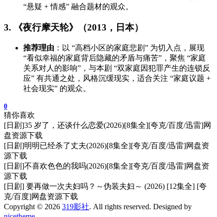
“悬疑 + 情感” 融合题材的观众。
3. 《夜行摩天轮》（2013，日本）
推荐理由
：以 “高档小区的家庭悲剧” 为切入点，展现
“看似幸福的家庭背后隐藏的矛盾与痛苦”，聚焦 “家庭
关系对人的影响”，与本剧 “双家庭因犯罪产生的连锁反
应” 有共通之处，风格沉缓现实，适合关注 “家庭议题 +
社会现实” 的观众。
0
猜你喜欢
[日剧]35 岁了，还谈什么恋爱(2026)[8集全][夸克/百度/迅雷]网
盘资源下载
[日剧]明明已经杀了丈夫(2026)[8集全][夸克/百度/迅雷]网盘资
源下载
[日剧]不喜欢色色的我吗(2026)[8集全][夸克/百度/迅雷]网盘资
源下载
[日剧] 要再做一次夫妇吗？～伪装夫妇～ (2026) [12集全] [夸
克/百度]网盘资源下载
Copyright © 2026
319影社
. All rights reserved. Designed by
nicetheme
.