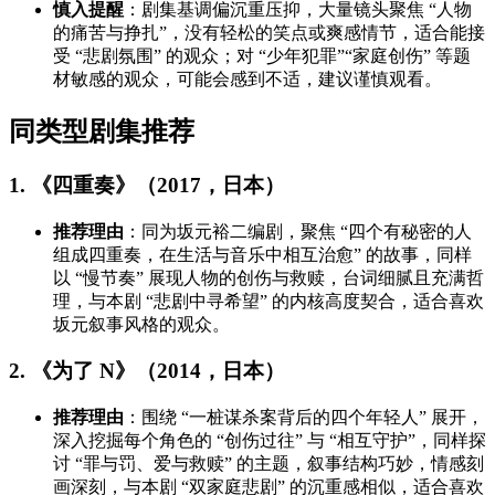
慎入提醒
：剧集基调偏沉重压抑，大量镜头聚焦 “人物
的痛苦与挣扎”，没有轻松的笑点或爽感情节，适合能接
受 “悲剧氛围” 的观众；对 “少年犯罪”“家庭创伤” 等题
材敏感的观众，可能会感到不适，建议谨慎观看。
同类型剧集推荐
1. 《四重奏》（2017，日本）
推荐理由
：同为坂元裕二编剧，聚焦 “四个有秘密的人
组成四重奏，在生活与音乐中相互治愈” 的故事，同样
以 “慢节奏” 展现人物的创伤与救赎，台词细腻且充满哲
理，与本剧 “悲剧中寻希望” 的内核高度契合，适合喜欢
坂元叙事风格的观众。
2. 《为了 N》（2014，日本）
推荐理由
：围绕 “一桩谋杀案背后的四个年轻人” 展开，
深入挖掘每个角色的 “创伤过往” 与 “相互守护”，同样探
讨 “罪与罚、爱与救赎” 的主题，叙事结构巧妙，情感刻
画深刻，与本剧 “双家庭悲剧” 的沉重感相似，适合喜欢