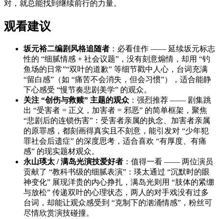
对，就总能找到继续前行的力量。
观看建议
坂元裕二编剧风格追随者
：必看佳作 —— 延续坂元标志
性的 “细腻情感 + 社会议题”，没有刻意煽情，却用 “钓
鱼场的日常”“双叶的道歉” 等细节戳中人心，台词充满
“留白感”（如 “痛苦不会消失，但会习惯”），适合能静
下心感受 “慢节奏悲剧美学” 的观众。
关注 “创伤与救赎” 主题的观众
：强烈推荐 —— 剧集跳
出 “受害者 = 正义，加害者 = 邪恶” 的简单框架，聚焦
“悲剧后的连锁伤害”：受害者亲属的执念、加害者亲属
的原罪感，都刻画得真实且不刻意，能引发对 “少年犯
罪社会后遗症” 的深度思考，适合喜欢 “有厚度、有痛
感” 的现实题材观众。
永山瑛太 / 满岛光演技爱好者
：值得一看 —— 两位演员
贡献了 “教科书级的细腻表演”：瑛太通过 “沉默时的眼
神变化” 展现洋贵的内心挣扎，满岛光则用 “肢体的紧绷
与放松” 传递双叶的心理状态，两人的对手戏没有过多
台词，却能让观众感受到 “克制下的汹涌情感”，粉丝可
尽情欣赏演技碰撞。