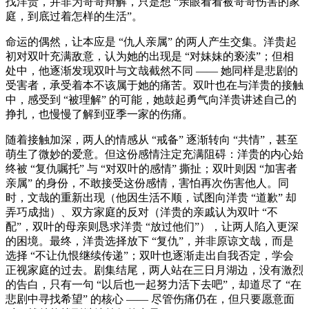
找洋贵，并非为哥哥辩解，只是想 “亲眼看看被哥哥伤害的家
庭，到底过着怎样的生活”。
命运的偶然，让本应是 “仇人亲属” 的两人产生交集。洋贵起
初对双叶充满敌意，认为她的出现是 “对妹妹的亵渎”；但相
处中，他逐渐发现双叶与文哉截然不同 —— 她同样是悲剧的
受害者，承受着本不该属于她的痛苦。双叶也在与洋贵的接触
中，感受到 “被理解” 的可能，她鼓起勇气向洋贵讲述自己的
挣扎，也慢慢了解到亚季一家的伤痛。
随着接触加深，两人的情感从 “戒备” 逐渐转向 “共情”，甚至
萌生了微妙的爱意。但这份感情注定充满阻碍：洋贵的内心始
终被 “复仇嘱托” 与 “对双叶的感情” 撕扯；双叶则因 “加害者
亲属” 的身份，不敢接受这份感情，害怕再次伤害他人。同
时，文哉的重新出现（他因生活不顺，试图向洋贵 “道歉” 却
弄巧成拙）、双方家庭的反对（洋贵的亲戚认为双叶 “不
配”，双叶的母亲则恳求洋贵 “放过他们”），让两人陷入更深
的困境。最终，洋贵选择放下 “复仇”，并非原谅文哉，而是
选择 “不让仇恨继续传递”；双叶也逐渐走出自我否定，学会
正视家庭的过去。剧集结尾，两人站在三日月湖边，没有激烈
的告白，只有一句 “以后也一起努力活下去吧”，却道尽了 “在
悲剧中寻找希望” 的核心 —— 尽管伤痛仍在，但只要愿意面