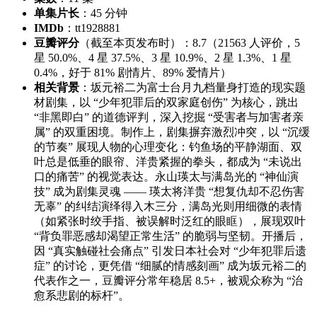
单集片长
：45 分钟
IMDb
：tt1928881
豆瓣评分
（截至本页发布时）：8.7（21563 人评价，5
星 50.0%、4 星 37.5%、3 星 10.9%、2 星 1.3%、1 星
0.4%，好于 81% 剧情片、89% 爱情片）
相关背景
：坂元裕二为富士台月九档量身打造的现实题
材剧集，以 “少年犯罪后的双家庭创伤” 为核心，跳出
“非黑即白” 的道德评判，深入挖掘 “受害者与加害者亲
属” 的双重困境。制作上，剧集摒弃激烈冲突，以 “沉缓
的节奏” 展现人物的心理变化：钓鱼场的平静湖面、双
叶总是低垂的眼帘、洋贵紧握的拳头，都成为 “未说出
口的痛苦” 的视觉表达。永山瑛太与满岛光的 “神仙演
技” 成为剧集灵魂 —— 瑛太将洋贵 “想复仇却不忍伤害
无辜” 的纠结演绎得入木三分，满岛光则用细微的表情
（如紧张时绞手指、被误解时泛红的眼眶），展现双叶
“背负罪恶感却渴望正常生活” 的脆弱与坚韧。开播后，
因 “真实触碰社会痛点” 引发日本社会对 “少年犯罪后遗
症” 的讨论，更凭借 “细腻的情感刻画” 成为坂元裕二的
代表作之一，豆瓣评分常年稳居 8.5+，被观众称为 “治
愈系悲剧的标杆”。