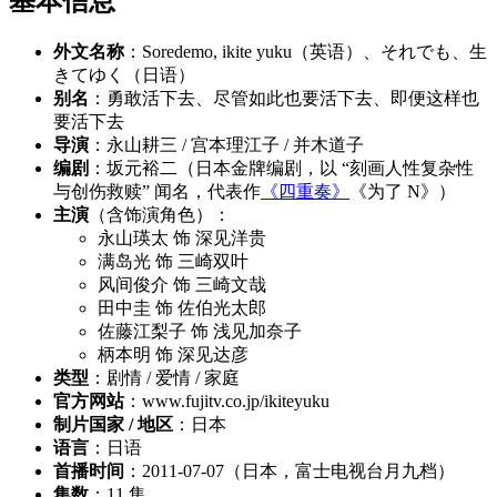
基本信息
外文名称
：Soredemo, ikite yuku（英语）、それでも、生
きてゆく（日语）
别名
：勇敢活下去、尽管如此也要活下去、即便这样也
要活下去
导演
：永山耕三 / 宫本理江子 / 并木道子
编剧
：坂元裕二（日本金牌编剧，以 “刻画人性复杂性
与创伤救赎” 闻名，代表作
《四重奏》
《为了 N》）
主演
（含饰演角色）：
永山瑛太 饰 深见洋贵
满岛光 饰 三崎双叶
风间俊介 饰 三崎文哉
田中圭 饰 佐伯光太郎
佐藤江梨子 饰 浅见加奈子
柄本明 饰 深见达彦
类型
：剧情 / 爱情 / 家庭
官方网站
：www.fujitv.co.jp/ikiteyuku
制片国家 / 地区
：日本
语言
：日语
首播时间
：2011-07-07（日本，富士电视台月九档）
集数
：11 集