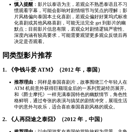
慎入提醒
：影片以泰语为主，若观众不熟悉泰语且不习
惯观看字幕，可能会影响对剧情细节与笑点的理解；影
片风格偏向泰国本土化喜剧，若观众偏好好莱坞式标准
化喜剧或其他风格喜剧，可能无法完全 get 到影片的幽
默点；目前影片信息有限，若观众对剧情逻辑严密性、
深度内涵有较高要求，可能需要观望更多观众反馈后再
决定是否观看。
同类型影片推荐
1. 《争钱斗爱 ATM》（2012 年，泰国）
推荐理由
：同样是泰国喜剧片，故事围绕三个年轻人在
ATM 机前意外获得巨额现金后的一系列荒诞经历展开。
和《爵士摩托》一样充满泰国特色的幽默情节，角色性
格鲜明，通过夸张的表演与搞笑的剧情冲突，展现生活
中的意外与欢乐，适合喜欢泰国喜剧风格的观众。
2. 《人再囧途之泰囧》（2012 年，中国）
推荐理由
：以中国游客在泰国的冒险旅程为背景，主角