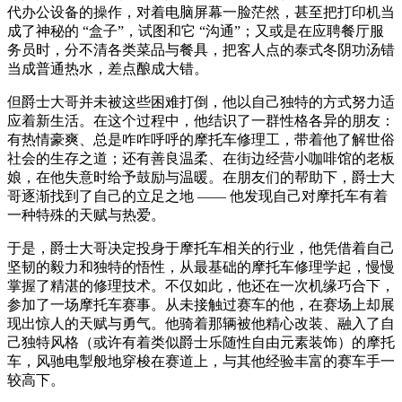
代办公设备的操作，对着电脑屏幕一脸茫然，甚至把打印机当
成了神秘的 “盒子”，试图和它 “沟通”；又或是在应聘餐厅服
务员时，分不清各类菜品与餐具，把客人点的泰式冬阴功汤错
当成普通热水，差点酿成大错。
但爵士大哥并未被这些困难打倒，他以自己独特的方式努力适
应着新生活。在这个过程中，他结识了一群性格各异的朋友：
有热情豪爽、总是咋咋呼呼的摩托车修理工，带着他了解世俗
社会的生存之道；还有善良温柔、在街边经营小咖啡馆的老板
娘，在他失意时给予鼓励与温暖。在朋友们的帮助下，爵士大
哥逐渐找到了自己的立足之地 —— 他发现自己对摩托车有着
一种特殊的天赋与热爱。
于是，爵士大哥决定投身于摩托车相关的行业，他凭借着自己
坚韧的毅力和独特的悟性，从最基础的摩托车修理学起，慢慢
掌握了精湛的修理技术。不仅如此，他还在一次机缘巧合下，
参加了一场摩托车赛事。从未接触过赛车的他，在赛场上却展
现出惊人的天赋与勇气。他骑着那辆被他精心改装、融入了自
己独特风格（或许有着类似爵士乐随性自由元素装饰）的摩托
车，风驰电掣般地穿梭在赛道上，与其他经验丰富的赛车手一
较高下。