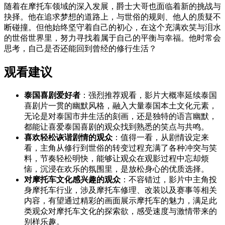
随着在摩托车领域的深入发展，爵士大哥也面临着新的挑战与
抉择。他在追求梦想的道路上，与世俗的规则、他人的质疑不
断碰撞。但他始终坚守着自己的初心，在这个充满欢笑与泪水
的世俗世界里，努力寻找着属于自己的平衡与幸福。他时常会
思考，自己是否还能回到曾经的修行生活？
观看建议
泰国喜剧爱好者
：强烈推荐观看，影片大概率延续泰国
喜剧片一贯的幽默风格，融入大量泰国本土文化元素，
无论是对泰国市井生活的刻画，还是独特的语言幽默，
都能让喜爱泰国喜剧的观众找到熟悉的笑点与共鸣。
喜欢轻松诙谐剧情的观众
：值得一看，从剧情设定来
看，主角从修行到世俗的转变过程充满了各种冲突与笑
料，节奏轻松明快，能够让观众在观影过程中忘却烦
恼，沉浸在欢乐的氛围里，是放松身心的优质选择。
对摩托车文化感兴趣的观众
：不容错过，影片中主角投
身摩托车行业，涉及摩托车修理、改装以及赛事等相关
内容，有望通过精彩的画面展示摩托车的魅力，满足此
类观众对摩托车文化的探索欲，感受速度与激情带来的
别样乐趣。