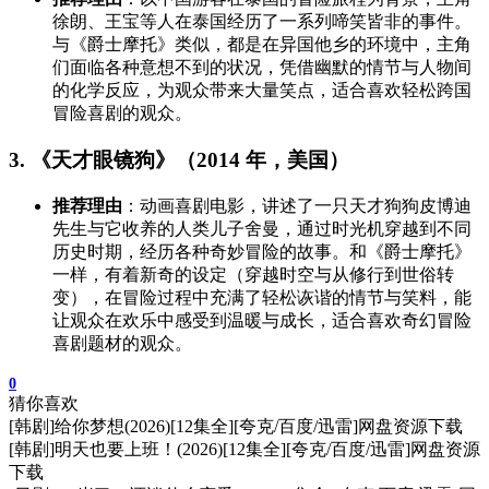
徐朗、王宝等人在泰国经历了一系列啼笑皆非的事件。
与《爵士摩托》类似，都是在异国他乡的环境中，主角
们面临各种意想不到的状况，凭借幽默的情节与人物间
的化学反应，为观众带来大量笑点，适合喜欢轻松跨国
冒险喜剧的观众。
3. 《天才眼镜狗》（2014 年，美国）
推荐理由
：动画喜剧电影，讲述了一只天才狗狗皮博迪
先生与它收养的人类儿子舍曼，通过时光机穿越到不同
历史时期，经历各种奇妙冒险的故事。和《爵士摩托》
一样，有着新奇的设定（穿越时空与从修行到世俗转
变），在冒险过程中充满了轻松诙谐的情节与笑料，能
让观众在欢乐中感受到温暖与成长，适合喜欢奇幻冒险
喜剧题材的观众。
0
猜你喜欢
[韩剧]给你梦想(2026)[12集全][夸克/百度/迅雷]网盘资源下载
[韩剧]明天也要上班！(2026)[12集全][夸克/百度/迅雷]网盘资源
下载