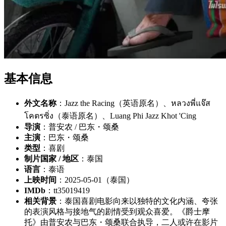
基本信息
外文名称
：Jazz the Racing（英语原名）、หลวงพี่แจ๊ส
โคตรซิ่ง（泰语原名）、Luang Phi Jazz Khot 'Cing
导演
：普安农 / 巴东・颂桑
主演
：巴东・颂桑
类型
：喜剧
制片国家 / 地区
：泰国
语言
：泰语
上映时间
：2025-05-01（泰国）
IMDb
：tt35019419
相关背景
：泰国喜剧电影向来以独特的文化内涵、夸张
的表演风格与接地气的剧情受到观众喜爱。《爵士摩
托》由普安农与巴东・颂桑联合执导，二人或许在影片