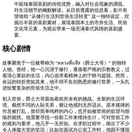
中延续泰国喜剧的传统优势，融入对社会现象的调侃、
对生活细节的幽默解读。从目前透露的信息看，影片有
望借助 “从修行生活到世俗生活转变” 这一独特设定，挖
掘出丰富的喜剧素材，展现泰国本土的市井生活、民俗
文化等元素，为观众带来一场充满泰式风情的喜剧盛
宴。
核心剧情
故事聚焦于一位被尊称为 “หลวงพี่แจ๊ส（爵士大哥）” 的独特
人物。曾经，他一心沉浸于修行，遵循着严格的宗教教义，过
着清心寡欲的生活，内心追求着精神上的宁静与超脱。然而，
命运的转折突如其来，他不得不告别熟悉的修行世界，一头扎
进纷繁复杂的世俗生活之中。
初入世俗，爵士大哥面临着前所未有的挑战。全新的生活环
境、截然不同的人际关系，都让他感到无所适从。原本规律的
作息被打乱，曾经简单纯粹的内心，也开始被世俗的欲望与烦
恼所困扰。他需要寻找一份新工作来维持生计，可对世俗工作
的规则与要求，他几乎一无所知。在求职过程中，闹出了不少
令人捧腹大笑的笑话：比如在面试办公室工作时，他因不懂现