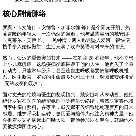
核心剧情脉络
罗宾・卡文迪什（安德鲁・加菲尔德 饰）是个阳光开朗、热
爱冒险的年轻人，一次偶然的邂逅，他与温柔美丽的戴安娜
（克莱尔・芙伊 饰）一见钟情，两人迅速坠入爱河，很快便
携手步入婚姻殿堂，生活充满了欢声笑语与对未来的憧憬。
然而，命运的重击突如其来 —— 在罗宾 28 岁那年，他不幸患
上小儿麻痹症，这场疾病彻底摧毁了他的人生：他丧失了全身
行动力，只能常年卧床，甚至连自主呼吸都要依靠呼吸机维
系。医生断言，罗宾的生命最多只剩三个月，劝诫戴安娜接受
“无法改变的现实”。
面对丈夫的绝境与医生的悲观预判，戴安娜却从未动摇。她拒
绝让罗宾在医院的绝望氛围中等待生命终结，毅然决定将他接
回家中亲自照料。在家里，戴安娜不仅细致地处理罗宾的日常
起居、维护呼吸机运转，更用爱与陪伴为他注入精神力量：她
会推着罗宾的病床出门晒太阳，带他参加朋友聚会，鼓励他不
要被疾病困住内心。