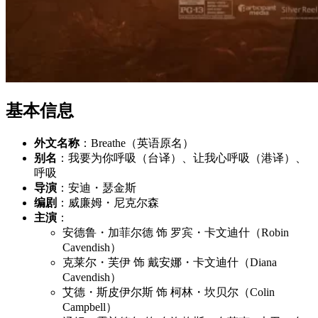
基本信息
外文名称
：Breathe（英语原名）
别名
：我要为你呼吸（台译）、让我心呼吸（港译）、
呼吸
导演
：安迪・瑟金斯
编剧
：威廉姆・尼克尔森
主演
：
安德鲁・加菲尔德 饰 罗宾・卡文迪什（Robin
Cavendish）
克莱尔・芙伊 饰 戴安娜・卡文迪什（Diana
Cavendish）
艾德・斯皮伊尔斯 饰 柯林・坎贝尔（Colin
Campbell）