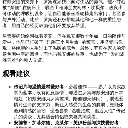
在戴安娜的支撑下，罗宾逐渐找回面对生活的勇气。他不甘心
被 “禁锢” 在病床上，联合工程师朋友柯林・坎贝尔，改良出
可移动的呼吸机设备，让自己能够坐着轮椅走出家门，甚至参
与户外活动。此后，罗宾还积极帮助其他和他一样的重症患
者，用自己的经历鼓励他们不要放弃希望。
尽管疾病始终困扰着罗宾，但在戴安娜数十年如一日的陪伴与
爱中，他早已打破了 “只剩三个月生命” 的预言，用坚韧与乐
观，将绝望的人生过出了温暖的底色。最终，罗宾在家人的爱
意包围中平静离世，而他与戴安娜的故事，也成为了 “爱能战
胜苦难” 的动人见证。
观看建议
传记片与温情题材爱好者
：必看佳作 —— 影片以真实故
事为蓝本，没有刻意煽情，却通过罗宾与戴安娜的日常
相处（如戴安娜为罗宾擦拭、陪他聊天解闷），展现爱
情对生命的支撑力，既让人感受到生命的脆弱，更能体
会到情感的坚韧，适合喜欢 “温暖治愈、贴近人性” 传记
片的观众，尤其适合情侣或夫妻共同观看。
安德鲁・加菲尔德、克莱尔・芙伊粉丝与演技爱好者
：