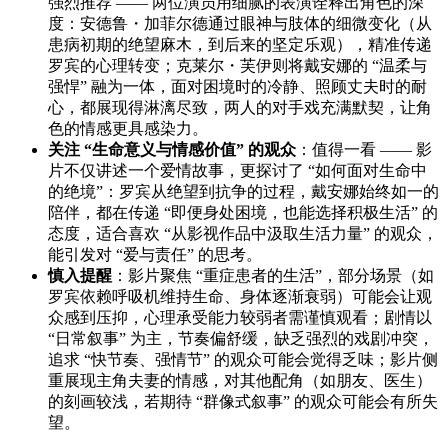
强烈推荐 —— 两位演员用细腻的表演诠释出角色的深
度：安德鲁・加菲尔德通过眼神与肢体的细微变化（从
患病初期的绝望麻木，到后来的坚定乐观），精准传递
罗宾的心理转变；克莱尔・芙伊则将戴安娜的 “温柔与
强悍” 融为一体，面对困境时的冷静、照顾丈夫时的耐
心，都展现得淋漓尽致，两人的对手戏充满默契，让角
色的情感更具感染力。
关注 “生命意义与情感价值” 的观众
：值得一看 —— 影
片不仅讲述一个爱情故事，更探讨了 “如何面对生命中
的绝境”：罗宾从绝望到抗争的过程，戴安娜始终如一的
陪伴，都在传递 “即便身处困境，也能选择积极生活” 的
态度，适合喜欢 “从影视作品中汲取生活力量” 的观众，
能引发对 “爱与责任” 的思考。
慎入提醒
：影片聚焦 “重症患者的生活”，部分场景（如
罗宾依赖呼吸机维持生命、身体逐渐衰弱）可能会让观
众感到压抑，心理承受能力较弱者需谨慎观看；剧情以
“日常叙事” 为主，节奏偏舒缓，缺乏强烈的戏剧冲突，
追求 “快节奏、强情节” 的观众可能会觉得乏味；影片侧
重展现主角夫妻的情感，对其他配角（如朋友、医生）
的刻画较浅，若期待 “群像式叙事” 的观众可能会有所失
望。