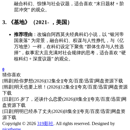
融合科幻、惊悚与社会议题，适合喜欢 “末日题材 + 阶
层冲突” 的观众。
3. 《基地》（2021- ，美国）
推荐理由
：改编自阿西莫夫经典科幻小说，以 “银河帝
国衰落” 为背景，融合科幻、权谋与人性挣扎，与《亿
万地堡》一样，在科幻设定下聚焦 “群体生存与人性选
择”，叙事宏大且充满对社会规律的思考，适合喜欢 “硬
核科幻 + 深度议题” 的观众。
0
猜你喜欢
[韩剧]给你梦想(2026)[12集全][夸克/百度/迅雷]网盘资源下载
[韩剧]明天也要上班！(2026)[12集全][夸克/百度/迅雷]网盘资源
下载
[日剧]35 岁了，还谈什么恋爱(2026)[8集全][夸克/百度/迅雷]网
盘资源下载
[日剧]明明已经杀了丈夫(2026)[8集全][夸克/百度/迅雷]网盘资
源下载
Copyright © 2026
319影社
. All rights reserved. Designed by
nicetheme
.