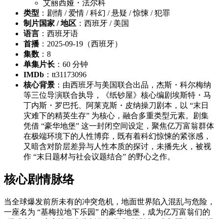
艾丽西娅・法尔科
类型
：剧情 / 爱情 / 科幻 / 悬疑 / 惊悚 / 犯罪
制片国家 / 地区
：西班牙 / 美国
语言
：西班牙语
首播
：2025-09-19（西班牙）
集数
：8
单集片长
：60 分钟
IMDb
：tt31173096
核心背景
：由西班牙与美国联合出品，杰斯・科尔梅纳
等三位导演联合执导，《纸钞屋》核心编剧埃斯特・马
丁内斯・罗巴托、阿莱克斯・皮纳操刀剧本，以 “末日
灾难下的精英生存” 为核心，融合多重类型元素。剧集
凭借 “豪华地堡” 这一封闭空间设定，聚焦亿万富翁群体
在极端环境下的人性博弈，既有着科幻惊悚的紧张感，
又暗含对阶层差异与人性本质的探讨，未播先火，被视
作 “末日题材与社会议题结合” 的野心之作。
核心剧情脉络
当全球爆发前所未有的冲突危机，地面世界陷入混乱与危险，
一座名为 “基梅拉地下乐园” 的豪华地堡，成为亿万富翁们的