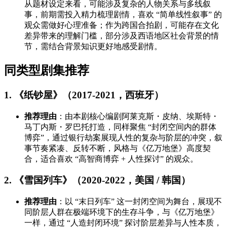
从题材设定来看，可能涉及复杂的人物关系与多线叙
事，前期需投入精力梳理剧情，喜欢 “简单线性叙事” 的
观众需做好心理准备；作为跨国合拍剧，可能存在文化
差异带来的理解门槛，部分涉及西语地区社会背景的情
节，需结合背景知识更好地感受剧情。
同类型剧集推荐
1. 《纸钞屋》（2017-2021，西班牙）
推荐理由
：由本剧核心编剧阿莱克斯・皮纳、埃斯特・
马丁内斯・罗巴托打造，同样聚焦 “封闭空间内的群体
博弈”，通过银行劫案展现人性的复杂与阶层的冲突，叙
事节奏紧凑、反转不断，风格与《亿万地堡》高度契
合，适合喜欢 “高智商博弈 + 人性探讨” 的观众。
2. 《雪国列车》（2020-2022，美国 / 韩国）
推荐理由
：以 “末日列车” 这一封闭空间为舞台，展现不
同阶层人群在极端环境下的生存斗争，与《亿万地堡》
一样，通过 “人造封闭环境” 探讨阶层差异与人性本质，