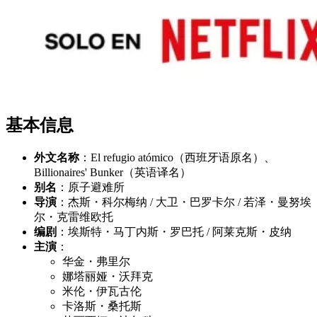
基本信息
外文名称
：El refugio atómico（西班牙语原名）、
Billionaires' Bunker（英语译名）
别名
：原子避难所
导演
：杰斯・科尔梅纳 / 大卫・巴罗卡尔 / 若泽・曼努埃
尔・克雷维欧托
编剧
：埃斯特・马丁内斯・罗巴托 / 阿莱克斯・皮纳
主演
：
华金・弗里尔
娜塔丽娅・沃拜克
米伦・伊瓦古伦
卡洛斯・桑托斯