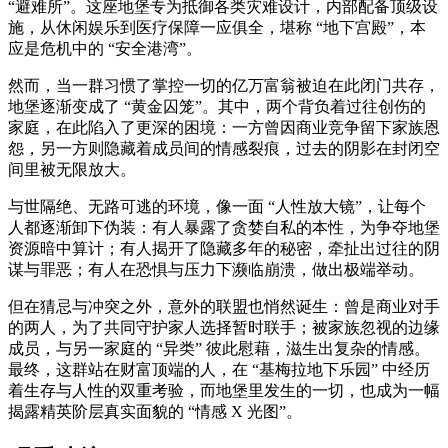
“避难所”。这座地堡专为抵御各类灾难设计，内部配备顶级设
施，从休闲娱乐到医疗保障一应俱全，堪称 “地下宫殿”，本
应是危机中的 “安全港湾”。
然而，当一群习惯了掌控一切的亿万富翁被迫在此闭门共存，
地堡逐渐变成了 “黄金囚笼”。其中，两个背负着过往创伤的
家庭，在此陷入了更深的困境：一方曾因商业竞争留下家族恩
怨，另一方则隐藏着成员间的情感裂痕，过去的阴影在封闭空
间里被无限放大。
与世隔绝、无路可逃的环境，像一面 “人性放大镜”，让每个
人都逐渐卸下伪装：有人暴露了贪婪自私的本性，为争夺地堡
资源暗中算计；有人揭开了隐藏多年的秘密，牵扯出过往的阴
谋与罪恶；有人在恐惧与压力下濒临崩溃，做出极端举动。
但在猜忌与冲突之外，意外的联盟也悄然诞生：曾是商业对手
的两人，为了共同守护家人选择暂时联手；被家族忽视的边缘
成员，与另一家庭的 “异类” 彼此慰藉，滋生出复杂的情感。
最终，这群站在财富顶端的人，在 “基梅拉地下乐园” 中经历
着生存与人性的双重考验，而地堡里发生的一切，也成为一幅
揭露精英阶层真实面貌的 “情感 X 光图”。