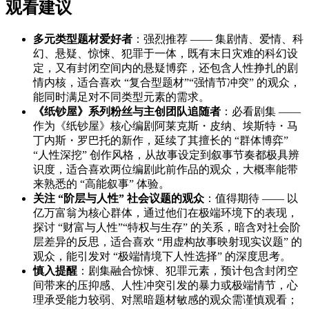
观看建议
多元类型题材爱好者
：强烈推荐 —— 集剧情、爱情、科
幻、悬疑、惊悚、犯罪于一体，既有末日灾难的科幻设
定，又有封闭空间内的悬疑博弈，还包含人性挣扎的剧
情内核，适合喜欢 “复合型题材”“强情节冲突” 的观众，
能同时满足对不同类型元素的需求。
《纸钞屋》系列粉丝与主创团队追随者
：必看剧集 ——
作为《纸钞屋》核心编剧阿莱克斯・皮纳、埃斯特・马
丁内斯・罗巴托的新作，延续了其擅长的 “群体博弈”
“人性深挖” 创作风格，从故事设定到叙事节奏都极具辨
识度，适合喜欢两位编剧此前作品的观众，大概率能带
来熟悉的 “高能叙事” 体验。
关注 “阶层与人性” 社会议题的观众
：值得期待 —— 以
亿万富翁为核心群体，通过他们在极端环境下的表现，
探讨 “财富与人性”“特权与生存” 的关系，暗含对社会阶
层差异的反思，适合喜欢 “用虚构故事映射现实议题” 的
观众，能引发对 “极端情境下人性选择” 的深度思考。
慎入提醒
：剧集融合惊悚、犯罪元素，预计包含封闭空
间带来的压抑感、人性冲突引发的暴力或极端情节，心
理承受能力较弱、对黑暗题材敏感的观众需谨慎观看；