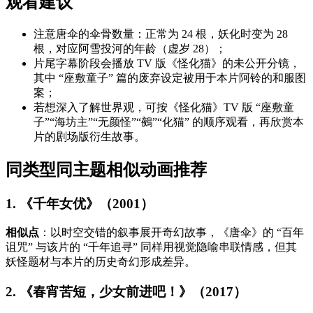
观看建议
注意唐伞的伞骨数量：正常为 24 根，妖化时变为 28
根，对应阿雪投河的年龄（虚岁 28）；
片尾字幕阶段会播放 TV 版《怪化猫》的未公开分镜，
其中 “座敷童子” 篇的废弃设定被用于本片阿铃的和服图
案；
若想深入了解世界观，可按《怪化猫》TV 版 “座敷童
子”“海坊主”“无颜怪”“鵺”“化猫” 的顺序观看，再欣赏本
片的剧场版衍生故事。
同类型同主题相似动画推荐
1. 《千年女优》（2001）
相似点
：以时空交错的叙事展开奇幻故事，《唐伞》的 “百年
诅咒” 与该片的 “千年追寻” 同样用视觉隐喻串联情感，但其
妖怪题材与本片的历史奇幻形成差异。
2. 《春宵苦短，少女前进吧！》（2017）