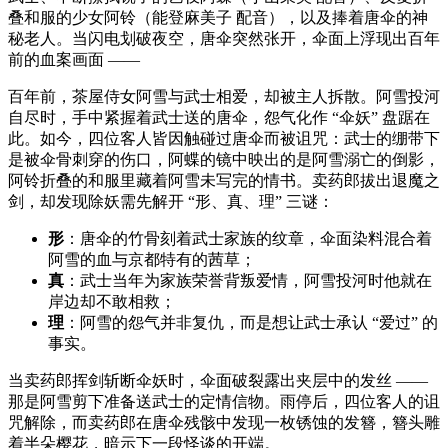
叠和服的少女阿铃（能登麻美子 配音），以及捧着唐伞的神
秘老人。当闪电划破夜空，唐伞突然张开，伞面上浮现出百年
前的血案画面 ——
百年前，茶屋侍女阿雪与武士相爱，却被主人拆散。阿雪投河
自尽时，手中紧握着武士送的唐伞，怨气化作 “伞妖” 盘踞在
此。如今，四位客人皆因触碰过唐伞而被诅咒：武士的绷带下
是被伞骨刺穿的伤口，阿蝶的镜中映出的是阿雪溺亡的倒影，
阿铃折叠的和服里藏着阿雪未写完的情书。卖药郎拔出退魔之
剑，却发现除妖需先解开 “形、真、理” 三谜：
形
：唐伞的竹骨刻着武士家族的纹章，伞面染料混合着
阿雪的血与京都特有的茜草；
真
：武士当年为家族荣誉背叛爱情，阿雪投河时他就在
岸边却不敢相救；
理
：阿雪的怨气并非复仇，而是想让武士承认 “爱过” 的
事实。
当卖药郎挥剑斩断伞妖时，伞面破裂露出夹层中的发丝 ——
那是阿雪剪下准备送武士的定情信物。雨停后，四位客人的诅
咒解除，而卖药郎在唐伞残骸中发现一枚锈蚀的发簪，簪头雕
着半朵樱花，暗示下一段怪谈的开端。