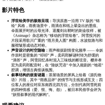
影片特色
浮世绘美学的极致呈现
：导演原惠一沿用 TV 版的 “锦
绘” 风格，雨夜场景中，雨滴在和纸上晕染出的墨痕、
伞面展开时的云母光泽、退魔剑出鞘时的刺金纹样，被
《Animage》杂志称为 “移动的浮世绘卷”。阿雪投河的
片段采用歌川广重的 “雨月美人图” 构图，水波纹路与和
服褶皱形成动态对称。
声音设计的时空隐喻
：雨声根据剧情变化频率 —— 伞妖
作祟时是密集的 “叩叩” 声，卖药郎解谜时转为舒缓的
“滴答” 声，阿雪回忆杀时混入三味线的断弦音。樱井孝
宏为卖药郎配音时，在 “除妖咒语” 中加入能剧的 “地谣”
腔调，增强古典怪谈氛围。
叙事结构的嵌套谜题
：茶屋场景的屏风上绘着《源氏物
语》片段，其中 “雨夜品评” 的情节与主线形成互文；四
位客人的座位对应东南西北四方位，分别代表阿雪死前
的四种情感（爱、恨、悔、怨），被日本民俗学会评为
“妖怪叙事的现代解构”。