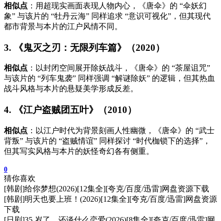
相似点
：用超现实画面表现人物内心，《唐伞》的 “伞妖幻
象” 与该片的 “牡丹云海” 同样追求 “意识可视化”，但其现代
都市背景与本片的江户风情不同。
3. 《鬼灭之刃：无限列车篇》（2020）
相似点
：以封闭空间展开除妖战斗，《唐伞》的 “茶屋诅咒”
与该片的 “列车鬼袭” 同样强调 “解谜除妖” 的逻辑，但其热血
战斗风格与本片的悬疑美学形成反差。
4. 《江户盗贼团五叶》（2010）
相似点
：以江户时代为背景刻画人性幽微，《唐伞》的 “武士
背叛” 与该片的 “盗贼情谊” 同样探讨 “时代枷锁下的选择”，
但其写实风格与本片的妖怪奇幻各有侧重。
0
猜你喜欢
[韩剧]给你梦想(2026)[12集全][夸克/百度/迅雷]网盘资源下载
[韩剧]明天也要上班！(2026)[12集全][夸克/百度/迅雷]网盘资源
下载
[日剧]35 岁了，还谈什么恋爱(2026)[8集全][夸克/百度/迅雷]网