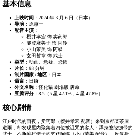
基本信息
上映时间
：2024 年 3 月 6 日（日本）
导演
：原惠一
配音主演
：
樱井孝宏 饰 卖药郎
能登麻美子 饰 阿铃
小山茉美 饰 阿蝶
玄田哲章 饰 武士
类型
：动画、悬疑、恐怖
片长
：98 分钟
制片国家 / 地区
：日本
语言
：日语
外文名称
：怪化猫 劇場版 唐傘
豆瓣评分
：8.5（5 星 42.1%，4 星 47.8%）
核心剧情
江户时代的雨夜，卖药郎（樱井孝宏 配音）来到京都某茶屋
避雨，却发现屋内聚集着四位被诅咒的客人：浑身缠绕绷带的
武士、不断擦拭镜子的艺伎阿蝶（小山茉美 配音）、反复折