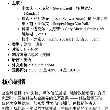
主演
：
史蒂夫・卡瑞尔（Steve Carell）饰 兰德尔
（Randall）
詹森・舒瓦兹曼（Jason Schwartzman）饰 苏珀 / 雨
果・范・亚尔克（Souper/Hugo Van Yalk）
科里・迈克尔・史密斯（Cory Michael Smith）饰
维纳斯（Venis）
拉米・尤素夫（Ramy Youssef）饰 杰夫（Jeff）
类型
：剧情、讽刺
片长
：108 分钟
制片国家 / 地区
：美国
语言
：英语
外文名称
：
Mountainhead
豆瓣评分
：5.6（5 星 4.9%，4 星 19.0%）
核心剧情
当全球危机（AI 失控、媒体信任崩塌、地缘政治动荡）愈演
愈烈时，四位科技与金融界的亿万富豪 —— 科技新贵苏珀、
媒体大亨兰德尔、加密货币大佬维纳斯、创投精英杰夫 ——
相聚于犹他州一座以哲学家艾茵・兰德为主题的山间豪宅，进