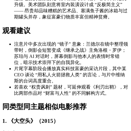
升级。美术团队刻意将室内装潢设计成 “反极简主义”
—— 昂贵却品味糟糕的艺术品、塞满鱼子酱的冰箱与过
期罐头并存，象征富豪们物质丰富但精神贫瘠。
观看建议
注意片中多次出现的 “镜子” 意象：兰德尔在镜中整理领
带时，倒影会短暂变成《继承之战》主角洛根・罗伊；
苏珀与 AI 对话时，屏幕倒影与他本人的表情时常错
位，暗示技术崇拜下的自我异化。
片尾字幕阶段会播放真实科技富豪的采访片段，其中某
CEO 谈论 “用私人火箭拯救人类” 的言论，与片中维纳
斯的台词高度重合。
若喜欢 “权贵讽刺” 题材，可延伸观看《利刃出鞘》，对
比两部作品对 “财富与人性” 的不同解构方式。
同类型同主题相似电影推荐
1. 《大空头》（2015）