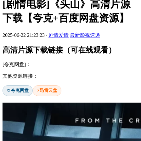
[剧情电影]《头山》高清片源
下载【夸克+百度网盘资源】
2025-06-22 21:23:23
·
剧情爱情
最新影视速递
高清片源下载链接（可在线观看）
[夸克网盘]：
其他资源链接：
⚡
夸克网盘
迅雷云盘
📁