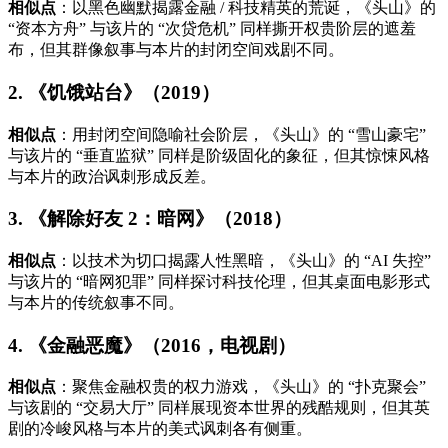
相似点
：以黑色幽默揭露金融 / 科技精英的荒诞，《头山》的
“资本方舟” 与该片的 “次贷危机” 同样撕开权贵阶层的遮羞
布，但其群像叙事与本片的封闭空间戏剧不同。
2. 《饥饿站台》（2019）
相似点
：用封闭空间隐喻社会阶层，《头山》的 “雪山豪宅”
与该片的 “垂直监狱” 同样是阶级固化的象征，但其惊悚风格
与本片的政治讽刺形成反差。
3. 《解除好友 2：暗网》（2018）
相似点
：以技术为切口揭露人性黑暗，《头山》的 “AI 失控”
与该片的 “暗网犯罪” 同样探讨科技伦理，但其桌面电影形式
与本片的传统叙事不同。
4. 《金融恶魔》（2016，电视剧）
相似点
：聚焦金融权贵的权力游戏，《头山》的 “扑克聚会”
与该剧的 “交易大厅” 同样展现资本世界的残酷规则，但其英
剧的冷峻风格与本片的美式讽刺各有侧重。