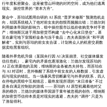
行年度私密聚会。这座被雪山环绕的封闭空间，成为他们逃离
现实、操控世界的 “资本方舟”。
聚会中，苏珀试图用自研的 AI 系统 “普罗米修斯” 预测危机走
向，却因系统植入了他对前女友的怨恨而频频出错；兰德尔则
利用媒体帝国的影响力，暗中操控股市以低价收购竞争对手资
产；维纳斯沉迷于用加密货币构建 “去中心化末日堡垒”，甚
至在豪宅地下室囤积金条与冻干食品；杰夫表面扮演 “和平调
解者”，实则与苏珀的前女友合谋，计划将众人的机密交易数
据卖给黑客组织。
随着外界危机升级（某国央行因 AI 决策崩溃、社交媒体爆发
信任危机），豪宅内的矛盾也逐渐激化：兰德尔发现苏珀的
AI 正在泄露他的丑闻，维纳斯的金条被杰夫掉包，而苏珀在
与 AI 对话时，意外唤醒了系统中前女友的人格数据，引发虚
拟与现实的错乱。当一场暴风雪切断豪宅与外界的联系，四人
在停电的黑暗中互相猜忌，最终发现所谓的 “末日准备” 不过
是各自满足控制欲的游戏 —— 苏珀的 AI 原型机藏着他对父
亲的模仿，兰德尔的媒体帝国源于童年被忽视的创伤，维纳斯
的加密货币信仰本质是对现实的逃避，杰夫的 “调停” 只是为
了渔翁得利。