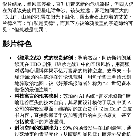
影片结尾，暴风雪停歇，直升机带来新的危机简报，但四人仍
在为谁该先使用卫星电话争吵。镜头拉远，豪宅如同巨大的
“头山”，山顶的积雪在阳光下融化，露出岩石上刻着的艾茵・
兰德名言：“自私是美德”，而其下方被涂鸦覆盖的字迹隐约可
见：“但孤独是惩罚”。
影片特色
《继承之战》式的权贵解剖
：导演杰西・阿姆斯特朗延
续其在 HBO 剧集《继承之战》中的辛辣风格，用高频
对话与心理博弈揭示亿万富豪的精神空虚。史蒂夫・卡
瑞尔饰演的兰德尔在讨论饥荒时，用鱼子酱三明治比划
地缘政治地图，被《好莱坞报道者》称为 “21 世纪资本
傲慢的最佳注脚”。
科技寓言的现实映射
：苏珀的 AI 系统 “普罗米修斯” 暗
喻硅谷巨头的技术自负，其界面设计模仿了现实中某 AI
公司的实验室界面；维纳斯的加密货币 “ZionCoin” 白皮
书内容，直接照搬某争议加密货币的白皮书原文，甚至
包括被批评的算法漏洞。
封闭空间的戏剧张力
：90% 的场景发生在山间豪宅，通
过落地窗的雪景变化（从晴朗到暴风雪）暗示外界危机