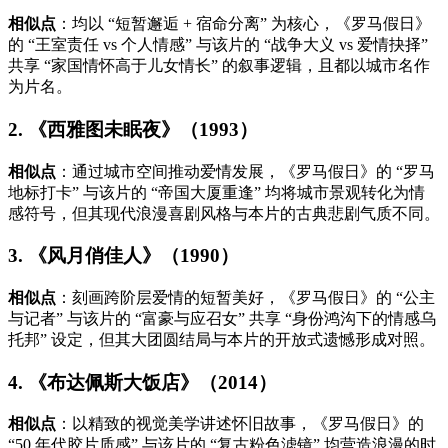
相似点
：均以 “短暂邂逅 + 宿命分离” 为核心，《罗马假日》
的 “王室责任 vs 个人情感” 与该片的 “战争大义 vs 爱情抉择”
共享 “家国情怀高于儿女情长” 的叙事逻辑，且都以城市名作
为片名。
2. 《西雅图未眠夜》（1993）
相似点
：通过城市空间推动爱情发展，《罗马假日》的 “罗马
地标打卡” 与该片的 “帝国大厦重逢” 均将城市景观转化为情
感符号，但其现代浪漫喜剧风格与本片的古典悲剧气质不同。
3. 《风月俏佳人》（1990）
相似点
：刻画跨阶层爱情的短暂美好，《罗马假日》的 “公主
与记者” 与该片的 “富豪与应召女” 共享 “身份鸿沟下的情感乌
托邦” 设定，但其大团圆结局与本片的开放式遗憾形成对照。
4. 《布达佩斯大饭店》（2014）
相似点
：以精致的视觉美学讲述怀旧故事，《罗马假日》的
“50 年代胶片质感” 与该片的 “复古粉色滤镜” 均营造浪漫的时