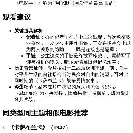
《电影手册》称为 “用沉默书写爱情的最高境界”。
观看建议
关键道具解析
：
记者证
：乔的记者证在片中三次出现，首次象征职
业身份，二次被公主用作书签，三次在招待会上成
为两人关系的隐喻 —— 既是连接也是隔阂；
手链
：公主遗失的手链最终被乔珍藏，片尾特写手
链与相机的镜头，暗示爱情虽逝但记忆永存；
历史背景延伸
：影片拍摄于二战后欧洲重建时期，公主
对平凡生活的向往暗合当时民众对自由的渴望，可对比
同时期的《卡萨布兰卡》战争爱情叙事；
彩蛋细节
：赫本在片中演唱的意大利民谣《妈妈》
（
Mamma
）为即兴发挥，因效果极佳被保留，成为影史
经典片段。
同类型同主题相似电影推荐
1. 《卡萨布兰卡》（1942）