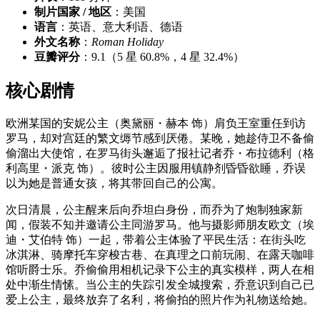
制片国家 / 地区
：美国
语言
：英语、意大利语、德语
外文名称
：
Roman Holiday
豆瓣评分
：9.1（5 星 60.8%，4 星 32.4%）
核心剧情
欧洲某国的安妮公主（奥黛丽・赫本 饰）肩负王室重任到访
罗马，却对宫廷的繁文缛节感到厌倦。某晚，她趁侍卫不备偷
偷溜出大使馆，在罗马街头邂逅了报社记者乔・布拉德利（格
利高里・派克 饰）。彼时公主因服用镇静剂昏昏欲睡，乔误
以为她是普通女孩，将其带回自己的公寓。
次日清晨，公主醒来后向乔坦白身份，而乔为了炮制独家新
闻，假装不知并邀请公主同游罗马。他与摄影师朋友欧文（埃
迪・艾伯特 饰）一起，带着公主体验了平民生活：在街头吃
冰淇淋、骑摩托车穿梭古巷、在真理之口前玩闹、在露天咖啡
馆听爵士乐。乔偷偷用相机记录下公主的真实模样，两人在相
处中渐生情愫。当公主的失踪引发全城搜索，乔意识到自己已
爱上公主，最终放弃了名利，将偷拍的照片作为礼物送给她。