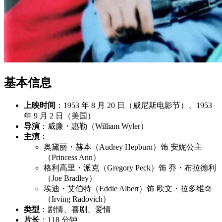
基本信息
上映时间
：1953 年 8 月 20 日（威尼斯电影节）、1953
年 9 月 2 日（美国）
导演
：威廉・惠勒（William Wyler）
主演
：
奥黛丽・赫本（Audrey Hepburn）饰 安妮公主
（Princess Ann）
格利高里・派克（Gregory Peck）饰 乔・布拉德利
（Joe Bradley）
埃迪・艾伯特（Eddie Albert）饰 欧文・拉多维奇
（Irving Radovich）
类型
：剧情、喜剧、爱情
片长
：118 分钟