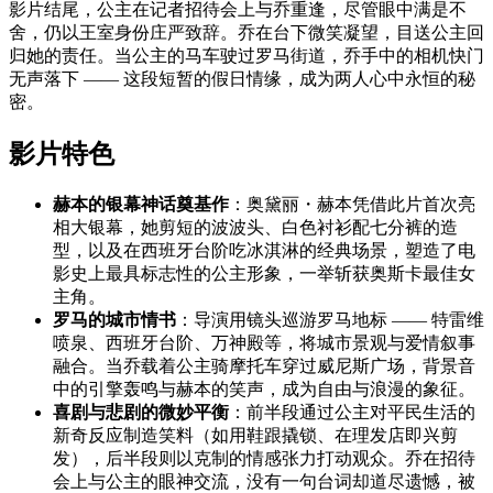
影片结尾，公主在记者招待会上与乔重逢，尽管眼中满是不
舍，仍以王室身份庄严致辞。乔在台下微笑凝望，目送公主回
归她的责任。当公主的马车驶过罗马街道，乔手中的相机快门
无声落下 —— 这段短暂的假日情缘，成为两人心中永恒的秘
密。
影片特色
赫本的银幕神话奠基作
：奥黛丽・赫本凭借此片首次亮
相大银幕，她剪短的波波头、白色衬衫配七分裤的造
型，以及在西班牙台阶吃冰淇淋的经典场景，塑造了电
影史上最具标志性的公主形象，一举斩获奥斯卡最佳女
主角。
罗马的城市情书
：导演用镜头巡游罗马地标 —— 特雷维
喷泉、西班牙台阶、万神殿等，将城市景观与爱情叙事
融合。当乔载着公主骑摩托车穿过威尼斯广场，背景音
中的引擎轰鸣与赫本的笑声，成为自由与浪漫的象征。
喜剧与悲剧的微妙平衡
：前半段通过公主对平民生活的
新奇反应制造笑料（如用鞋跟撬锁、在理发店即兴剪
发），后半段则以克制的情感张力打动观众。乔在招待
会上与公主的眼神交流，没有一句台词却道尽遗憾，被