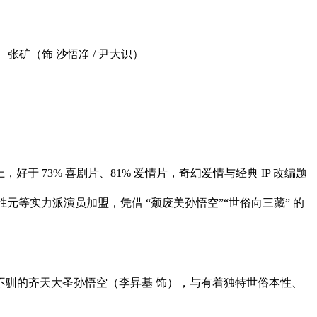
、张矿（饰 沙悟净 / 尹大识）
偏上，好于 73% 喜剧片、81% 爱情片，奇幻爱情与经典 IP 改编题
元等实力派演员加盟，凭借 “颓废美孙悟空”“世俗向三藏” 的
不驯的齐天大圣孙悟空（李昇基 饰），与有着独特世俗本性、