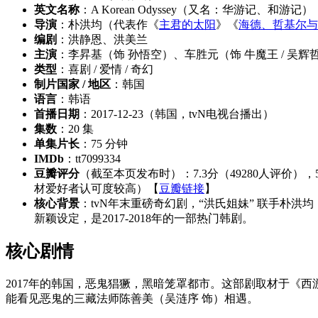
英文名称
：A Korean Odyssey（又名：华游记、和游记）
导演
：朴洪均（代表作《
主君的太阳
》《
海德、哲基尔与
编剧
：洪静恩、洪美兰
主演
：李昇基（饰 孙悟空）、车胜元（饰 牛魔王 / 吴辉哲）
类型
：喜剧 / 爱情 / 奇幻
制片国家 / 地区
：韩国
语言
：韩语
首播日期
：2017-12-23（韩国，tvN电视台播出）
集数
：20 集
单集片长
：75 分钟
IMDb
：tt7099334
豆瓣评分
（截至本页发布时）：7.3分（49280人评价），5 
材爱好者认可度较高）【
豆瓣链接
】
核心背景
：tvN年末重磅奇幻剧，“洪氏姐妹” 联手朴
新颖设定，是2017-2018年的一部热门韩剧。
核心剧情
2017年的韩国，恶鬼猖獗，黑暗笼罩都市。这部剧取材于《
能看见恶鬼的三藏法师陈善美（吴涟序 饰）相遇。