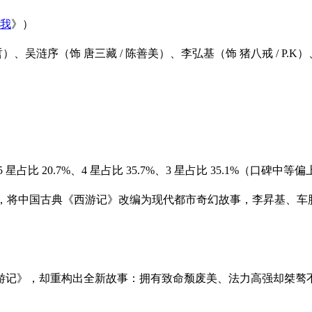
我
》）
、吴涟序（饰 唐三藏 / 陈善美）、李弘基（饰 猪八戒 / P.K）
星占比 20.7%、4 星占比 35.7%、3 星占比 35.1%（口碑中等
洪均，将中国古典《西游记》改编为现代都市奇幻故事，李昇基、车胜
西游记》，却重构出全新故事：拥有致命颓废美、法力高强却桀骜