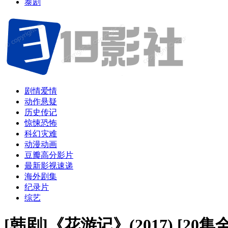
泰剧
剧情爱情
动作悬疑
历史传记
惊悚恐怖
科幻灾难
动漫动画
豆瓣高分影片
最新影视速递
海外剧集
纪录片
综艺
[韩剧]《花游记》(2017) [2