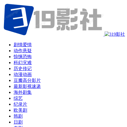
剧情爱情
动作悬疑
惊悚恐怖
科幻灾难
历史传记
动漫动画
豆瓣高分影片
最新影视速递
海外剧集
综艺
纪录片
欧美剧
韩剧
日剧