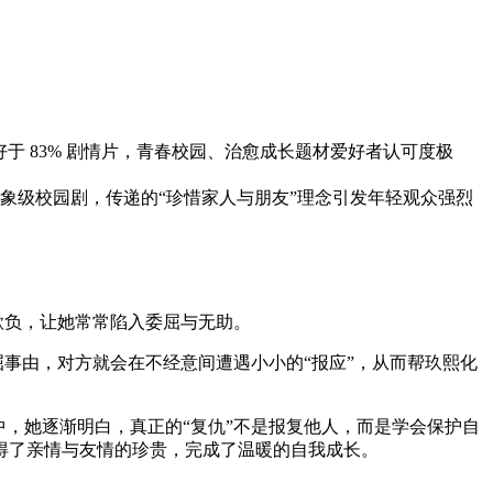
碑优秀，好于 83% 剧情片，青春校园、治愈成长题材爱好者认可度极
象级校园剧，传递的“珍惜家人与朋友”理念引发年轻观众强烈
欺负，让她常常陷入委屈与无助。
屈事由，对方就会在不经意间遭遇小小的“报应”，从而帮玖熙化
中，她逐渐明白，真正的“复仇”不是报复他人，而是学会保护自
得了亲情与友情的珍贵，完成了温暖的自我成长。