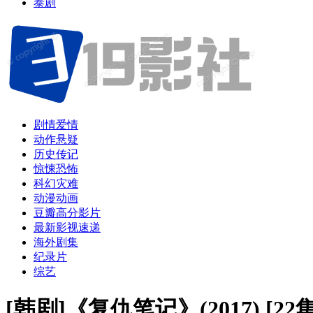
泰剧
剧情爱情
动作悬疑
历史传记
惊悚恐怖
科幻灾难
动漫动画
豆瓣高分影片
最新影视速递
海外剧集
纪录片
综艺
[韩剧]《复仇笔记》(2017) [