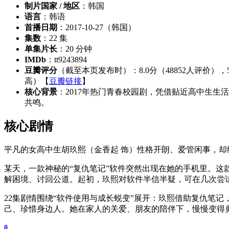
制片国家 / 地区
：韩国
语言
：韩语
首播日期
：2017-10-27（韩国）
集数
：22 集
单集片长
：20 分钟
IMDb
：tt9243894
豆瓣评分
（截至本页发布时）：8.0分（48852人评价），5
高）【
豆瓣链接
】
核心背景
：2017年热门青春校园剧，凭借贴近高中生
共鸣。
核心剧情
平凡的女高中生胡玖熙（金香起 饰）性格开朗、爱管闲事，却
某天，一款神秘的“复仇笔记”软件突然出现在她的手机里。这
解困境、讨回公道。起初，玖熙对软件半信半疑，可在几次尝
22集剧情围绕“软件使用与成长蜕变”展开：玖熙借助复仇笔
己、珍惜身边人。她在家人的关爱、朋友的陪伴下，慢慢变得
0