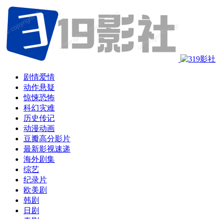
剧情爱情
动作悬疑
惊悚恐怖
科幻灾难
历史传记
动漫动画
豆瓣高分影片
最新影视速递
海外剧集
综艺
纪录片
欧美剧
韩剧
日剧