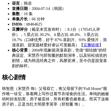
语言
：韩语
首播日期
：2004-07-14（韩国）
集数
：16 集
单集片长
：66 分钟
IMDb
：tt0464625
豆瓣评分
（截至本页发布时）：8.1分（170545人评
价），5 星占比 30.2%、4 星占比 48.4%、3 星占比
19.7%（口碑优秀，好于 87% 喜剧片、93% 爱情片，浪
漫喜剧、甜宠题材爱好者认可度极高）【
豆瓣链接
】
核心背景
：2004年现象级浪漫喜剧，凭借“假结婚”的经
典设定、宋慧乔与郑智薰的默契演绎，以及轻松搞笑的
剧情，成为韩流经典之作，风靡亚洲，至今仍是甜宠喜
剧的标杆。
核心剧情
韩智恩（宋慧乔 饰）父母双亡，将父母留下的“Full House”视
作唯一珍宝，靠着网上写作过着节衣缩食的生活。单纯的她被
幼时好友陷害，房子被卖掉，所有积蓄也被卷走。而买下这栋
房子的，正是当红大明星李英宰（郑智薰 饰）。