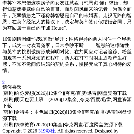
李英宰本想借这栋房子向女友江慧媛（韩恩贞 饰）求婚，却
得知慧媛要嫁给自己的哥哥。面对闻风而来的记者，为保全面
子，英宰情急之下谎称韩智恩是自己的未婚妻。走投无路的智
恩，在英宰经纪人的提议下，决定与英宰签订假结婚合同，只
为夺回属于自己的“Full House”。
16集剧情围绕“假戏真做”展开：性格迥异的两人同住一个屋檐
下，成为一对欢喜冤家，日常争吵不断 —— 智恩的迷糊随性
与英宰的挑剔傲娇形成鲜明对比。在共同应对记者追踪、粉丝
围观等一系列麻烦的过程中，两人在打打闹闹里逐渐产生好
感，不知不觉间假结婚的契约关系，慢慢变成了真心相待的爱
情。
0
猜你喜欢
[韩剧]给你梦想(2026)[12集全][夸克/百度/迅雷]网盘资源下载
[韩剧]明天也要上班！(2026)[12集全][夸克/百度/迅雷]网盘资源
下载
[韩剧]金特务：本色回归(2026)[10集全][夸克/百度/迅雷]网盘资
源下载
[韩剧]铁拳教育(2026)[10集全]夸克网盘/百度网盘资源下载
Copyright © 2026
319影社
. All rights reserved. Designed by