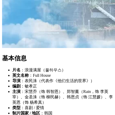
基本信息
片名
：浪漫满屋（풀하우스）
英文名称
：Full House
导演
：表民洙（代表作《他们生活的世界》）
编剧
：敏孝正
主演
：宋慧乔（饰 韩智恩）、郑智薰（Rain，饰 李英
宰）、金圣洙（饰 柳民赫）、韩恩贞（饰 江慧媛）、李
英恩（饰 杨希真）
类型
：喜剧 / 爱情
制片国家 / 地区
：韩国