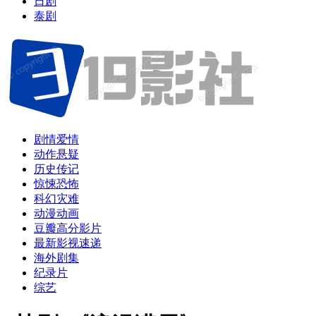
日剧
泰剧
剧情爱情
动作悬疑
历史传记
惊悚恐怖
科幻灾难
动漫动画
豆瓣高分影片
最新影视速递
海外剧集
纪录片
综艺