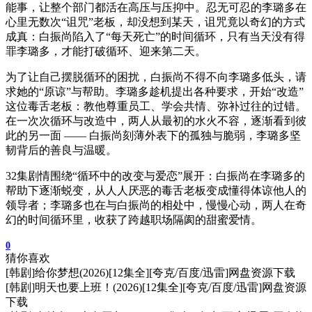
能事，让整个部门都活在高压与压抑中。忍无可忍的李璐多在
心里无数次“诅咒”老板，却没想到某天，诅咒竟以奇幻的方式
成真：白振尚陷入了“每天死亡”的时间循环，只有当天没有得
罪李璐多，才能打破循环、迎来第二天。
为了让自己摆脱循环的困扰，白振尚不得不向李璐多低头，请
求她的“原谅”与帮助。李璐多趁机提出各种要求，开始“改造”
这位毒舌老板：教他尊重员工、学会共情、弥补过往的过错。
在一次次循环与改造中，两人从最初的水火不容，逐渐看到彼
此的另一面 —— 白振尚刻薄外表下的孤独与脆弱，李璐多坚
韧背后的善良与温暖。
32集剧情围绕“循环中的改变与爱恋”展开：白振尚在李璐多的
帮助下逐渐蜕变，从人人厌恶的毒舌老板变成懂得体谅他人的
领导者；李璐多也在与白振尚的相处中，慢慢心动，两人在奇
幻的时间循环里，收获了跨越职场隔阂的甜蜜爱情。
0
猜你喜欢
[韩剧]给你梦想(2026)[12集全][夸克/百度/迅雷]网盘资源下载
[韩剧]明天也要上班！(2026)[12集全][夸克/百度/迅雷]网盘资源
下载