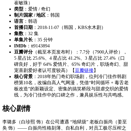
崔敏珠）
类型
：爱情 / 奇幻
制片国家 / 地区
：韩国
语言
：韩语
首播日期
：2018-11-07（韩国，KBS水木剧）
集数
：32 集
单集片长
：35 分钟
IMDb
：tt9143894
豆瓣评分
（截至本页发布时）：7.7分（7900人评价），
5 星占比 25.6%、4 星占比 41.2%、3 星占比 27.4%（口
碑良好，好于 64% 爱情片、65% 奇幻片，职场奇幻、甜
宠喜剧爱好者认可度较高）【
豆瓣链接
】
核心背景
：2018年热门奇幻职场剧，位列冷门佳作韩剧
榜第10名，改编自高人气网漫，凭借“时间循环 + 毒舌老
板改造”的新颖设定、密集的搞笑桥段与甜虐交织的爱情
线，为冷门佳作中的口碑之作，兼具娱乐性与共鸣感。
核心剧情
李璐多（白珍熙 饰）在公司遭遇 “地狱级” 老板白振尚（姜至
奂 饰）—— 白振尚性格刻薄、自私自利，对员工极尽压榨之