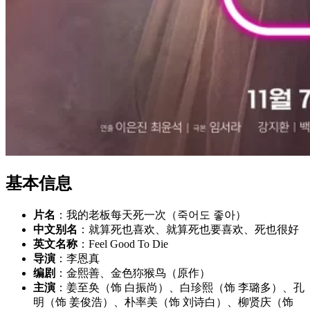
基本信息
片名
：我的老板每天死一次（죽어도 좋아）
中文别名
：就算死也喜欢、就算死也要喜欢、死也很好
英文名称
：Feel Good To Die
导演
：李恩真
编剧
：金熙善、金色狝猴鸟（原作）
主演
：姜至奂（饰 白振尚）、白珍熙（饰 李璐多）、孔
明（饰 姜俊浩）、朴率美（饰 刘诗白）、柳贤庆（饰