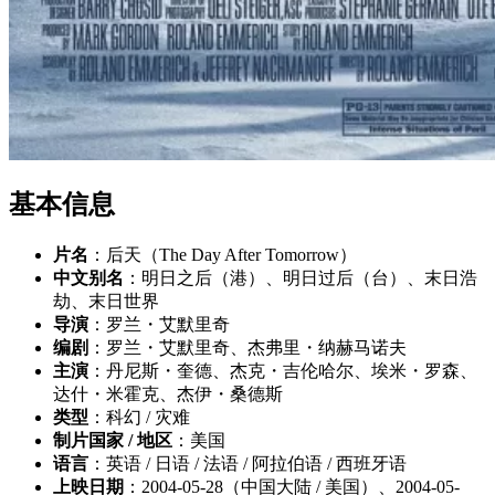
基本信息
片名
：后天（The Day After Tomorrow）
中文别名
：明日之后（港）、明日过后（台）、末日浩
劫、末日世界
导演
：罗兰・艾默里奇
编剧
：罗兰・艾默里奇、杰弗里・纳赫马诺夫
主演
：丹尼斯・奎德、杰克・吉伦哈尔、埃米・罗森、
达什・米霍克、杰伊・桑德斯
类型
：科幻 / 灾难
制片国家 / 地区
：美国
语言
：英语 / 日语 / 法语 / 阿拉伯语 / 西班牙语
上映日期
：2004-05-28（中国大陆 / 美国）、2004-05-