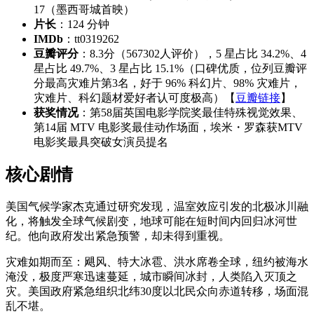
17（墨西哥城首映）
片长
：124 分钟
IMDb
：tt0319262
豆瓣评分
：8.3分（567302人评价），5 星占比 34.2%、4
星占比 49.7%、3 星占比 15.1%（口碑优质，位列豆瓣评
分最高灾难片第3名，好于 96% 科幻片、98% 灾难片，
灾难片、科幻题材爱好者认可度极高）【
豆瓣链接
】
获奖情况
：第58届英国电影学院奖最佳特殊视觉效果、
第14届 MTV 电影奖最佳动作场面，埃米・罗森获MTV
电影奖最具突破女演员提名
核心剧情
美国气候学家杰克通过研究发现，温室效应引发的北极冰川融
化，将触发全球气候剧变，地球可能在短时间内回归冰河世
纪。他向政府发出紧急预警，却未得到重视。
灾难如期而至：飓风、特大冰雹、洪水席卷全球，纽约被海水
淹没，极度严寒迅速蔓延，城市瞬间冰封，人类陷入灭顶之
灾。美国政府紧急组织北纬30度以北民众向赤道转移，场面混
乱不堪。