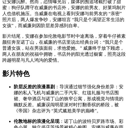
让安娜沉醉。然而，恋情曝光后，媒体的围追堵截打破了甜
蜜：狗仔队蹲守在威廉的书店外，安娜的前男友、好莱坞制片
人也借机施压。当威廉在电视上看到安娜与前男友的 “亲密”
照片后，两人爆发争吵，安娜坦言 “我只是个渴望正常生活的
女孩”，而威廉则因阶层差异感到自卑。
影片结尾，安娜在参加伦敦电影节时中途离场，穿着牛仔裤素
颜狂奔至诺丁山，在威廉的书店里说出经典台词：“我只是个
普通女孩，站在男孩面前，求他爱她。” 威廉终于放下顾虑，
两人在朋友的祝福中拥吻，书店外的阳光透过橱窗，照亮这段
跨越明星与凡人鸿沟的爱情。
影片特色
阶层反差的浪漫喜剧
：导演通过细节强化身份差异：安
娜的私人飞机与威廉的二手汽车、红毯礼服与书店围
裙、奢华酒店与诺丁山的狭窄公寓，形成视觉与情境的
幽默反差。威廉误闯明星派对时打翻香槟的桥段，被
《帝国》杂志评为 “英式尴尬美学的巅峰”。
伦敦地标的浪漫化呈现
：诺丁山的波特贝罗路市场、彩
色小屋、独立书店等场景被精心构图，安娜与威廉在雨