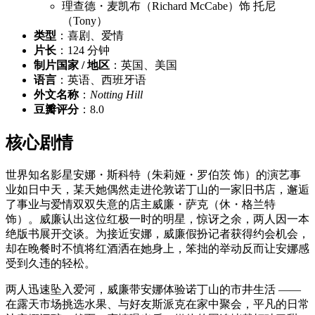
理查德・麦凯布（Richard McCabe）饰 托尼
（Tony）
类型
：喜剧、爱情
片长
：124 分钟
制片国家 / 地区
：英国、美国
语言
：英语、西班牙语
外文名称
：
Notting Hill
豆瓣评分
：8.0
核心剧情
世界知名影星安娜・斯科特（朱莉娅・罗伯茨 饰）的演艺事
业如日中天，某天她偶然走进伦敦诺丁山的一家旧书店，邂逅
了事业与爱情双双失意的店主威廉・萨克（休・格兰特
饰）。威廉认出这位红极一时的明星，惊讶之余，两人因一本
绝版书展开交谈。为接近安娜，威廉假扮记者获得约会机会，
却在晚餐时不慎将红酒洒在她身上，笨拙的举动反而让安娜感
受到久违的轻松。
两人迅速坠入爱河，威廉带安娜体验诺丁山的市井生活 ——
在露天市场挑选水果、与好友斯派克在家中聚会，平凡的日常