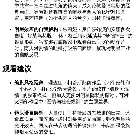
中共撑一把伞走过街角的镜头，成为伦敦爱情电影的经
典画面。导演刻意将市集的喧嚣与两人的私密对话并
置，用环境音（如街头艺人的琴声）烘托浪漫氛围。
明星效应的自我解构
：朱莉娅・罗伯茨饰演的安娜多次
自嘲 “好莱坞花瓶”，休・格兰特则延续其 “笨拙绅士” 的
银幕形象。当安娜在威廉家中观看自己主演的动作片
时，两人对剧情的吐槽打破第四面墙，展现对明星工业
的幽默反思。
观看建议
编剧风格延伸
：理查德・柯蒂斯此前作品《四个婚礼和
一个葬礼》同样以伦敦为背景，本片延续其 “幽默 + 温
情” 的叙事模式，但加入更多对明星隐私的探讨，可对
比两部作品中 “爱情与社会规训” 的主题差异。
镜头语言解析
：大量使用手持摄影跟拍威廉的日常，营
造真实感；而安娜出场时则采用柔光特写，强化明星的
光环效应。两人在书店初遇的长镜头中，书架的缓慢旋
转暗示命运的交汇。