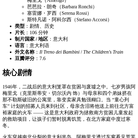
梅里戈（Amerigo）
芭芭拉・朗奇（Barbara Ronchi）
塞雷娜・罗西（Serena Rossi）
斯特凡诺・阿科尔西（Stefano Accorsi）
类型
：剧情、历史
片长
：106 分钟
制片国家 / 地区
：意大利
语言
：意大利语
外文名称
：
Il Treno dei Bambini
/
The Children's Train
豆瓣评分
：7.6
核心剧情
1946年，二战后的意大利笼罩在贫困与废墟之中。七岁男孩阿
梅里戈（克里斯蒂安・切尔沃内 饰）与母亲和四个弟妹挤在
那不勒斯破旧的公寓里，靠变卖家具勉强糊口。当 “童心列
车” 计划的招募人员来到社区，母亲含泪将他送上前往北方富
裕家庭的火车 —— 这是意大利政府为拯救南方贫困儿童发起
的救助项目，让孩子们暂时脱离饥荒，在北方家庭中度过寒
冬。
火车穿越南北分裂的意大利半岛，阿梅里戈透过车窗看见荒芜