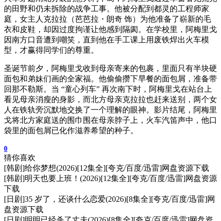
的田野和仍未拆除的战争工事。他被分配到都灵的工程师家
庭，女主人克拉拉（芭芭拉・朗奇 饰）为他准备了崭新的毛
衣和皮鞋，却因过度拘谨让他感到隔阂。在学校里，阿梅里戈
因南方口音遭到嘲笑，直到他在手工课上用废铁焊出火车模
型，才赢得同学们的尊重。
圣诞节前夕，阿梅里戈收到母亲寄来的包裹，里面只有半块硬
面包和弟妹们画的全家福。他偷偷攒下早餐的面包屑，准备带
回那不勒斯。当 “童心列车” 再次南下时，阿梅里戈在站台上
看见母亲消瘦的身影，而北方母亲克拉拉也赶来送别，两个女
人在铁轨旁沉默地交换了一个理解的眼神。影片结尾，阿梅里
戈将北方家庭送的围巾围在母亲脖子上，火车汽笛声中，他口
袋里的面包屑已化作滋养希望的种子。
0
猜你喜欢
[韩剧]给你梦想(2026)[12集全][夸克/百度/迅雷]网盘资源下载
[韩剧]明天也要上班！(2026)[12集全][夸克/百度/迅雷]网盘资源
下载
[日剧]35 岁了，还谈什么恋爱(2026)[8集全][夸克/百度/迅雷]网
盘资源下载
[日剧]明明已经杀了丈夫(2026)[8集全][夸克/百度/迅雷]网盘资