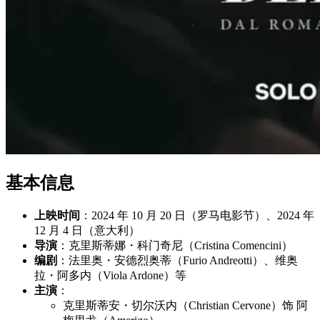
基本信息
上映时间
：2024 年 10 月 20 日（罗马电影节）、2024 年
12 月 4 日（意大利）
导演
：克里斯蒂娜・科门奇尼（Cristina Comencini）
编剧
：法里奥・安德烈奥蒂（Furio Andreotti）、维奥
拉・阿多内（Viola Ardone）等
主演
：
克里斯蒂安・切尔沃内（Christian Cervone）饰 阿