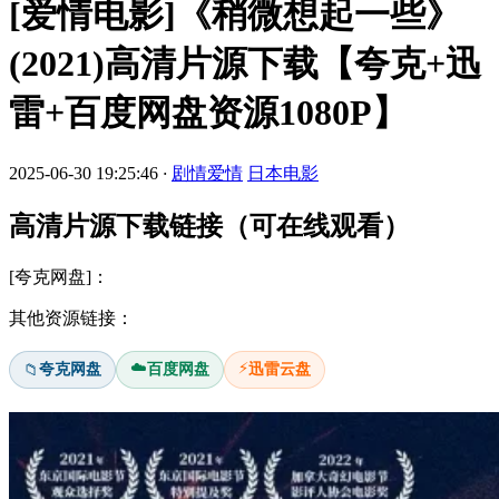
[爱情电影]《稍微想起一些》
(2021)高清片源下载【夸克+迅
雷+百度网盘资源1080P】
2025-06-30 19:25:46
·
剧情爱情
日本电影
高清片源下载链接（可在线观看）
[夸克网盘]：
其他资源链接：
☁️
⚡
夸克网盘
百度网盘
迅雷云盘
📁