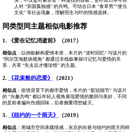
头，不仅是对索菲亚・科波拉的致敬，更呼应日本年轻
人对 “异国孤独感” 的共鸣。可结合日本 “食草男”“便当
文化” 等社会现象，理解照生与叶的情感选择。
同类型同主题相似电影推荐
1. 《爱在记忆消逝前》（2017）
相似点
：以倒叙解构爱情本质，本片的 “逆时回忆” 与该片的
“阿尔茨海默病视角” 都通过非线叙事探讨记忆与爱情的关
系，共享 “失去后才懂珍惜” 的主题。
2.
《花束般的恋爱》
（2021）
相似点
：疫情背景下的都市爱情，本片的 “新冠细节” 与该片
的 “兴趣共鸣” 都以年轻人视角展现爱情的脆弱与美好，不同
的是前者偏向伤感回味，后者侧重理想破灭。
3.
《纽约的一个雨天》
（2019）
相似点
：用城市空间承载情感，东京的街巷与纽约的雨天同样