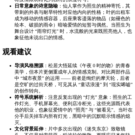
日常意象的诗意隐喻
：仙人掌作为照生的精神寄托，其
带刺的外表与耐旱特性对应他内向的性格；叶的出租车
成为移动的情感容器，后座乘客遗落的物品（如褪色的
绘本、破损的雨伞）暗喻爱情的短暂与偶然。当照生为
舞台设计 “雨帘灯光” 时，水流般的光束既照亮他人，也
象征他未说出口的情感。
观看建议
导演风格溯源
：松居大悟延续《午夜 0 时的吻》的青春
美学，但本片更侧重成年人的情感克制。对比两部作品
中 “城市夜景” 的运用 —— 前者是绚烂的摩天轮，后者
是空旷的过街天桥，可见其从 “童话浪漫” 到 “现实唏嘘”
的创作转向。
符号系统解析
：注意反复出现的 “灯光” 意象：照生的工
作灯光、手机屏幕光、便利店冷柜光，这些光源既代表
他的职业，也象征爱情中的 “照亮” 与 “被看见”。当叶在
分手后关掉车内所有灯光，黑暗中的沉默暗示情感的熄
灭。
文化背景延伸
：片中多次出现的《迷失东京》致敬镜