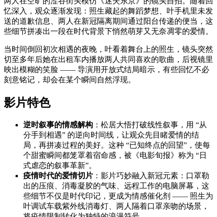
两人在空旷的涩谷街头模仿《迷失东京》的镜头自拍。随着回
忆深入，观众逐渐发现：照生藏起的舞蹈梦想、叶手机里未发
送的道歉信息、两人在新冠隔离期间通过阳台传递的便当，这
些细节拼凑出一段在时代背景下悄然萌芽又无奈凋零的爱情。
当时间倒回初次相遇的夜晚，叶看着舞台上的照生，镜头突然
切至多年后她在出租车内播放两人共同喜欢的歌曲，后视镜里
映出模糊的笑脸 —— 导演用开放式结局暗示，有些回忆不必
刻意铭记，却会在某个瞬间自然浮现。
影片特色
逆时叙事的情感解构
：松居大悟打破线性叙事，用 “从
分手到相遇” 的逆向时间线，让观众先目睹爱情的结
局，再拼凑过程的美好。这种 “已知终点的回望”，使每
个甜蜜瞬间都笼罩着宿命感，被《电影旬报》称为 “日
式虐恋的叙事革新”。
疫情时代的爱情切片
：影片巧妙融入新冠元素：口罩勒
出的压痕、消毒凝胶的气味、远程工作的电脑屏幕，这
些细节不仅是时代印记，更成为情感催化剂 —— 照生为
叶调试车载紫外线消毒灯、两人隔着口罩亲吻的场景，
将疫情限制转化为独特的浪漫符号。