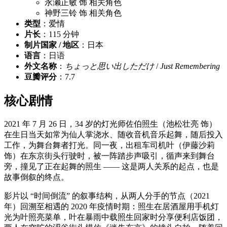
永濑正敏 饰 相关角色
神野三铃 饰 相关角色
类型
：爱情
片长
：115 分钟
制片国家 / 地区
：日本
语言
：日语
外文名称
：
ちょっと思い出しただけ
/
Just Remembering
豆瓣评分
：7.7
核心剧情
2021 年 7 月 26 日，34 岁的灯光师佐伯照生（池松壮亮 饰）
在生日当天如常为仙人掌浇水、随收音机音乐起舞，随后投入
工作，为舞台舞者打光。同一夜，出租车司机叶（伊藤沙莉
饰）在东京街头行驶时，被一阵踏步声吸引，循声来到舞台
旁，撞见了正在起舞的照生 —— 这是两人关系的起点，也是
故事倒叙的终点。
影片以 “时间倒流” 的叙事结构，从两人分手的节点（2021
年）回溯至相遇的 2020 年疫情时期：照生在居酒屋用手机灯
光为叶照亮菜单，叶在暴雨中载照生回家时分享便利店饭团，