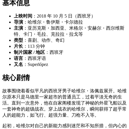
基本信息
上映时间
：2018 年 10 月 5 日（西班牙）
导演
：哈维尔・鲁伊斯・卡尔德拉
主演
：亚历克斯・加西亚、米格尔・安赫尔・西尔维斯
特、卡门・毛拉、克拉拉・拉戈等
类型
：喜剧、动作、奇幻
片长
：113 分钟
制片国家 / 地区
：西班牙
语言
：西班牙语
又名
：Superlópez
核心剧情
故事围绕着看似平凡的西班牙男子哈维尔・洛佩兹展开。哈维
尔原本只是马德里一家超市的普通员工，过着平淡无奇的生
活。直到一次意外，他在自家阁楼发现了神秘的外星飞船以及
一套神奇的超级战衣。穿上战衣的哈维尔，瞬间获得了超乎常
人的超能力，如飞行、超强力量、刀枪不入等。
起初，哈维尔对自己的新能力感到迷茫和不知所措，但内心的