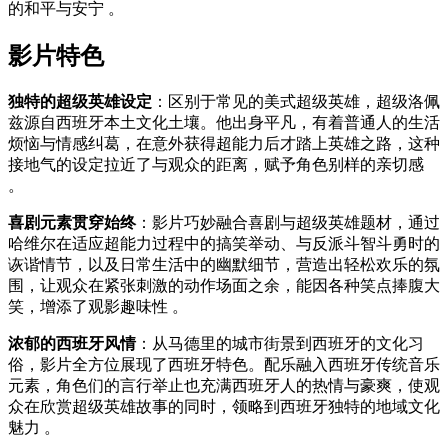
的和平与安宁 。
影片特色
独特的超级英雄设定
：区别于常见的美式超级英雄，超级洛佩
兹源自西班牙本土文化土壤。他出身平凡，有着普通人的生活
烦恼与情感纠葛，在意外获得超能力后才踏上英雄之路，这种
接地气的设定拉近了与观众的距离，赋予角色别样的亲切感
。
喜剧元素贯穿始终
：影片巧妙融合喜剧与超级英雄题材，通过
哈维尔在适应超能力过程中的搞笑举动、与反派斗智斗勇时的
诙谐情节，以及日常生活中的幽默细节，营造出轻松欢乐的氛
围，让观众在紧张刺激的动作场面之余，能因各种笑点捧腹大
笑，增添了观影趣味性 。
浓郁的西班牙风情
：从马德里的城市街景到西班牙的文化习
俗，影片全方位展现了西班牙特色。配乐融入西班牙传统音乐
元素，角色们的言行举止也充满西班牙人的热情与豪爽，使观
众在欣赏超级英雄故事的同时，领略到西班牙独特的地域文化
魅力 。