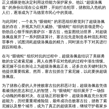
正义感驱使他决定利用这些能力保护家乡。他以 “超级洛佩
兹” 的身份出现在公众视野，开始打击犯罪，拯救陷入危机的
人们，逐渐成为了马德里市民心中的英雄。
与此同时，一个名为 “眼镜蛇” 的邪恶组织察觉到了超级洛佩
兹的存在，并视其为巨大威胁。“眼镜蛇” 组织的首领是野心
勃勃且心狠手辣的塞萨尔・塞古拉，他妄图统治世界，对超级
洛佩兹展开了一系列阴谋算计。塞古拉先是制造各种混乱和犯
罪事件，试图消耗超级洛佩兹的精力，同时派出手下对其进行
跟踪和暗杀。
在与 “眼镜蛇” 组织对抗的过程中，超级洛佩兹结识了美丽勇
敢的女记者索尼娅，两人在携手应对危机的过程中渐生情愫。
索尼娅不仅在舆论上为超级洛佩兹正名，还多次在关键时刻为
他提供重要线索。然而，塞古拉抓住了索尼娅，以此要挟超级
洛佩兹。
为了拯救心爱的人并挫败塞古拉的邪恶计划，超级洛佩兹凭借
着顽强的意志和过人的智慧，与 “眼镜蛇” 组织展开了一场惊
心动魄的终极对决。在这场正邪较量中，超级洛佩兹充分发挥
超能力，历经重重艰难险阻，最终成功击败塞古拉，拯救了索
尼娅以及整个城市，成为了真正的超级英雄，继续守护着家乡