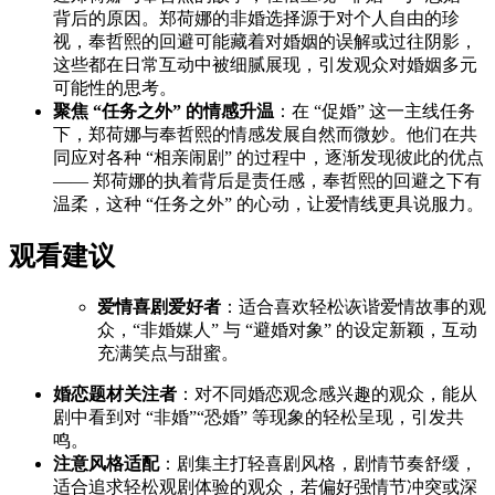
背后的原因。郑荷娜的非婚选择源于对个人自由的珍
视，奉哲熙的回避可能藏着对婚姻的误解或过往阴影，
这些都在日常互动中被细腻展现，引发观众对婚姻多元
可能性的思考。
聚焦 “任务之外” 的情感升温
：在 “促婚” 这一主线任务
下，郑荷娜与奉哲熙的情感发展自然而微妙。他们在共
同应对各种 “相亲闹剧” 的过程中，逐渐发现彼此的优点
—— 郑荷娜的执着背后是责任感，奉哲熙的回避之下有
温柔，这种 “任务之外” 的心动，让爱情线更具说服力。
观看建议
爱情喜剧爱好者
：适合喜欢轻松诙谐爱情故事的观
众，“非婚媒人” 与 “避婚对象” 的设定新颖，互动
充满笑点与甜蜜。
婚恋题材关注者
：对不同婚恋观念感兴趣的观众，能从
剧中看到对 “非婚”“恐婚” 等现象的轻松呈现，引发共
鸣。
注意风格适配
：剧集主打轻喜剧风格，剧情节奏舒缓，
适合追求轻松观剧体验的观众，若偏好强情节冲突或深