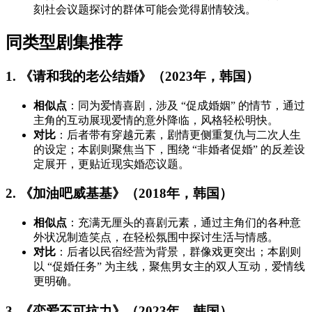
刻社会议题探讨的群体可能会觉得剧情较浅。
同类型剧集推荐
1. 《请和我的老公结婚》（2023年，韩国）
相似点
：同为爱情喜剧，涉及 “促成婚姻” 的情节，通过
主角的互动展现爱情的意外降临，风格轻松明快。
对比
：后者带有穿越元素，剧情更侧重复仇与二次人生
的设定；本剧则聚焦当下，围绕 “非婚者促婚” 的反差设
定展开，更贴近现实婚恋议题。
2. 《加油吧威基基》（2018年，韩国）
相似点
：充满无厘头的喜剧元素，通过主角们的各种意
外状况制造笑点，在轻松氛围中探讨生活与情感。
对比
：后者以民宿经营为背景，群像戏更突出；本剧则
以 “促婚任务” 为主线，聚焦男女主的双人互动，爱情线
更明确。
3. 《恋爱不可抗力》（2023年，韩国）