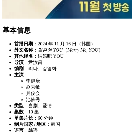
基本信息
首播日期
：2024 年 11 月 16 日（韩国）
外文名称
：
결혼해 YOU
（
Marry Me, YOU
）
其他译名
：结婚吧 YOU
导演
：尹汝昌
编剧
：리나、강영화
主演
：
李伊庚
赵秀敏
具俊会
池依秀
类型
：喜剧、爱情
集数
：10 集
单集片长
：60 分钟
制片国家 / 地区
：韩国
语言
：韩语