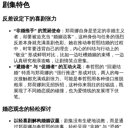
剧集特色
反差设定下的喜剧张力
“非婚推手” 的荒诞使命
：郑荷娜自身是坚定的非婚主义
者，却要被迫充当 “婚姻说客”，这种身份与任务的强烈
反差本身就充满喜剧色彩。她在推动奉哲熙结婚的过程
中，时常要违背自己的理念，内心的纠结与行动上的
“敬业” 形成鲜明对比，比如一边吐槽婚姻的束缚，一边
认真研究相亲攻略，让剧情笑点密集。
“避婚者” 与 “促婚者” 的互动火花
：奉哲熙的 “回避结
婚” 特质与郑荷娜的 “强行推进” 形成对抗，两人的每一
次接触都充满戏剧张力。可能是奉哲熙用各种借口推脱
相亲，郑荷娜则见招拆招，这种你来我往的拉锯战，既
展现了不同婚恋观的碰撞，也为爱情线的发展埋下伏
笔。
婚恋观念的轻松探讨
以轻喜剧解构婚姻议题
：剧集没有生硬地说教，而是通
过郑荷娜与奉哲熙的故事，轻松呈现 “非婚” 与 “恐婚”