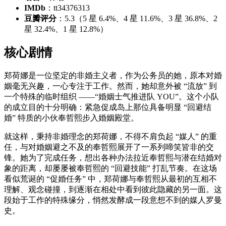
IMDb
：tt34376313
豆瓣评分
：5.3（5 星 6.4%、4 星 11.6%、3 星 36.8%、2
星 32.4%、1 星 12.8%）
核心剧情
郑荷娜是一位坚定的非婚主义者，作为公务员的她，原本对婚
姻毫无兴趣，一心专注于工作。然而，她却意外被 “流放” 到
一个特殊的临时组织 ——“婚姻士气推进队 YOU”。这个小队
的成立目的十分明确：紧急促成岛上那位具备明显 “回避结
婚” 特质的小伙奉哲熙步入婚姻殿堂。
就这样，秉持非婚理念的郑荷娜，不得不肩负起 “媒人” 的重
任，与对婚姻避之不及的奉哲熙展开了一系列啼笑皆非的交
锋。她为了完成任务，想出各种办法拉近奉哲熙与潜在结婚对
象的距离，却屡屡被奉哲熙的 “回避技能” 打乱节奏。在这场
看似荒诞的 “促婚任务” 中，郑荷娜与奉哲熙从最初的互相不
理解、观念碰撞，到逐渐在相处中看到彼此隐藏的另一面。这
段始于工作的特殊缘分，悄然发酵成一段意想不到的媒人罗曼
史。