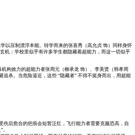
上学以压制漂浮本能。转学而来的张喜秀（高允贞 饰）同样身怀
藏玄机：学校里似乎有许多学生都隐藏着超能力，而这一切似乎
特殊机构效力的超能力者张周元（柳承龙 饰）、李美贤（韩孝周
追杀。当危险逼近，这些 “隐藏者” 不得不挺身而出，用超能
秀受伤后愈合的疤痕会短暂泛红，飞行能力者需要克服恐高，自
”。