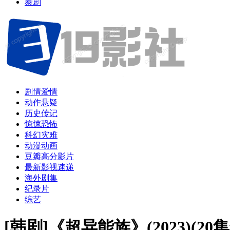
泰剧
剧情爱情
动作悬疑
历史传记
惊悚恐怖
科幻灾难
动漫动画
豆瓣高分影片
最新影视速递
海外剧集
纪录片
综艺
[韩剧]《超异能族》(2023)(