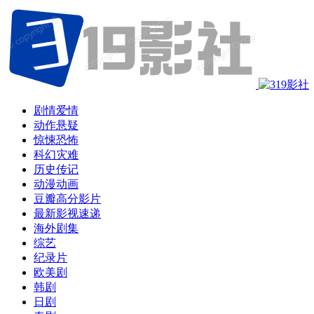
剧情爱情
动作悬疑
惊悚恐怖
科幻灾难
历史传记
动漫动画
豆瓣高分影片
最新影视速递
海外剧集
综艺
纪录片
欧美剧
韩剧
日剧