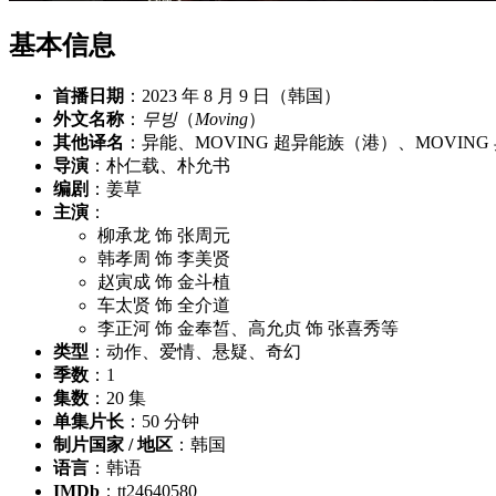
基本信息
首播日期
：2023 年 8 月 9 日（韩国）
外文名称
：
무빙
（
Moving
）
其他译名
：异能、MOVING 超异能族（港）、MOVING
导演
：朴仁载、朴允书
编剧
：姜草
主演
：
柳承龙 饰 张周元
韩孝周 饰 李美贤
赵寅成 饰 金斗植
车太贤 饰 全介道
李正河 饰 金奉皙、高允贞 饰 张喜秀等
类型
：动作、爱情、悬疑、奇幻
季数
：1
集数
：20 集
单集片长
：50 分钟
制片国家 / 地区
：韩国
语言
：韩语
IMDb
：tt24640580