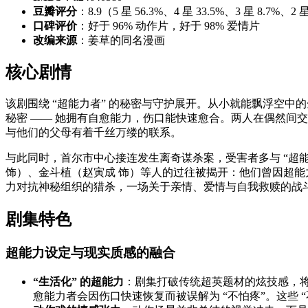
豆瓣评分
：8.9（5 星 56.3%、4 星 33.5%、3 星 8.7%、2 
口碑评价
：好于 96% 动作片，好于 98% 爱情片
改编来源
：姜草的同名漫画
核心剧情
该剧围绕 “超能力者” 的秘密与守护展开。从小就能飘浮空
秘密 —— 她拥有自愈能力，伤口能快速愈合。两人在偶然间
与他们的父母有着千丝万缕的联系。
与此同时，首尔市中心接连发生离奇谋杀案，受害者多与 “超能
饰）、金斗植（赵寅成 饰）等人的过往被揭开：他们曾因超能
力对抗神秘组织的猎杀，一场关于亲情、爱情与自我救赎的战
剧集特色
超能力设定与现实质感的融合
“生活化” 的超能力
：剧集打破传统超英题材的炫技感，将
愈能力者会因伤口快速恢复而被误解为 “不怕疼”。这些 