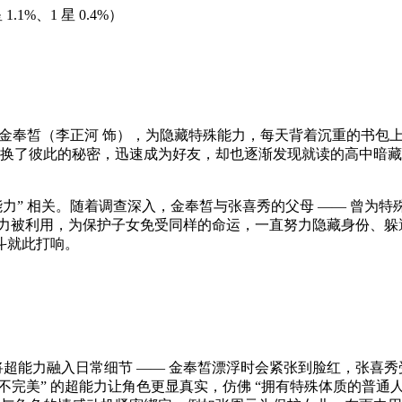
星 1.1%、1 星 0.4%）
中的金奉皙（李正河 饰），为隐藏特殊能力，每天背着沉重的书包
交换了彼此的秘密，迅速成为好友，却也逐渐发现就读的高中暗
力” 相关。随着调查深入，金奉皙与张喜秀的父母 —— 曾为
力被利用，为保护子女免受同样的命运，一直努力隐藏身份、躲避
斗就此打响。
超能力融入日常细节 —— 金奉皙漂浮时会紧张到脸红，张喜
“不完美” 的超能力让角色更显真实，仿佛 “拥有特殊体质的普通人