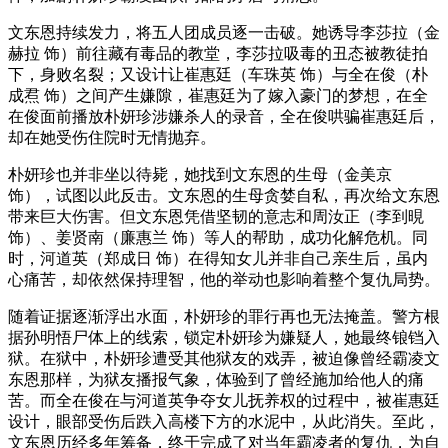
文东恩持续发力，将五人团成员逐一击破。她诱导李莎拉（金
赫拉 饰）前往藏有毒品的教堂，李莎拉吸毒的丑态被教徒拍
下，身败名裂；又设计让崔惠廷（车珠英 饰）与全在俊（朴
成焄 饰）之间产生嫌隙，崔惠廷为了嫁入豪门的梦想，在全
在俊面前播放朴妍珍涉嫌杀人的录音，全在俊哄骗崔惠廷后，
却在她受伤住院时无情抛弃。
朴妍珍也并非坐以待毙，她找到文东恩的生母（金美京
饰），试图以此反击。文东恩的生母贪婪自私，再次给文东恩
带来巨大伤害。但文东恩凭借坚韧的意志和周汝正（李到晛
饰）、姜贤南（廉惠兰 饰）等人的帮助，成功化解危机。同
时，河道英（郑成日 饰）在得知女儿并非自己亲生后，虽内
心痛苦，却依然保持理智，他的举动也影响着整个复仇局势。
随着证据逐渐浮出水面，朴妍珍的罪行再也无法掩盖。警方根
据孙明悟尸体上的线索，锁定朴妍珍为嫌疑人，她最终锒铛入
狱。在狱中，朴妍珍遭受其他狱友的戏弄，被迫像曾经霸凌文
东恩那样，为狱友播报气象，体验到了曾经施加给他人的痛
苦。而全在俊在与河道英争夺女儿抚养权的过程中，被崔惠廷
设计，眼部受伤后跌入高楼下方的水泥中，从此消失。至此，
文东恩历经多年筹备，终于完成了对当年霸凌者的复仇，为自