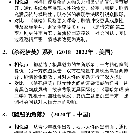
相似点
：同样围绕复杂的人物关系和激烈的复仇情节展
开，通过多线叙事展现人性的贪婪、欲望与黑暗，剧情
充满反转与戏剧性，以夸张的表现手法吸引观众眼球。
对比
：《顶楼》风格更为浮夸，剧情冲突更具戏剧性，
涉及家族争斗、财富争夺等多元素；《黑暗荣耀 第二
季》则更注重写实，聚焦校园霸凌这一社会问题，复仇
过程逻辑严密，情感表达更为克制。
2. 《杀死伊芙》系列（2018 - 2022年，美国）
相似点
：都塑造了极具魅力的主角形象，一方精心策划
复仇，另一方试图反击，双方在较量中展现出高智商博
弈，剧情紧张刺激，且对人性的复杂进行了深入挖掘。
对比
：《杀死伊芙》以女性之间的复杂情感为纽带，带
有黑色幽默风格，故事背景更具国际化；《黑暗荣耀 第
二季》扎根于韩国社会现实，复仇主题更沉重严肃，强
调社会问题对人物命运的影响。
3. 《隐秘的角落》（2020年，中国）
相似点
：从青少年视角出发，揭示人性的黑暗面，通过