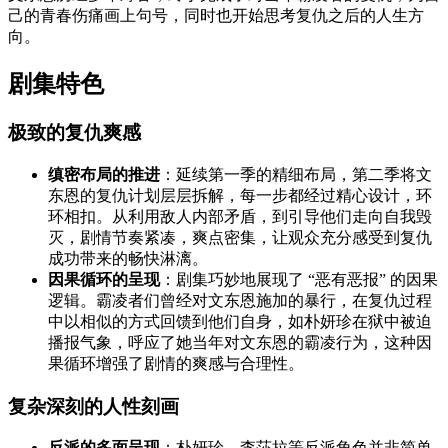
己的青春伤痛画上句号，同时也开始思考复仇之后的人生方
向。
剧集特色
极致的复仇爽感
缜密布局的推进
：延续第一季的精细布局，第二季将文
东恩的复仇计划层层拆解，每一步都经过精心设计，环
环相扣。从利用敌人内部矛盾，到引导他们走向自我毁
灭，剧情节奏紧凑，爽点密集，让观众充分感受到复仇
成功带来的畅快淋漓。
因果循环的呈现
：剧集巧妙地展现了 “恶有恶报” 的因果
逻辑。霸凌者们曾经对文东恩施加的暴行，在复仇过程
中以相似的方式回馈到他们自身，如朴妍珍在狱中被迫
播报气象，呼应了她当年对文东恩的霸凌行为，这种因
果循环增强了剧情的爽感与合理性。
复杂深刻的人性刻画
反派的多面呈现
：朴妍珍、李莎拉等反派角色并非简单