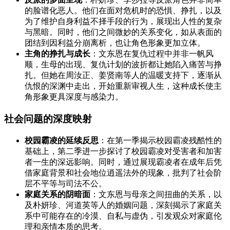
的脸谱化恶人。他们在面对危机时的恐惧、挣扎，以及
为了维护自身利益不择手段的行为，展现出人性的复杂
与黑暗。同时，他们之间微妙的关系变化，如从表面的
团结到因利益分崩离析，也让角色形象更加立体。
主角的挣扎与成长
：文东恩在复仇过程中并非一帆风
顺，生母的出现、复仇计划的波折都让她陷入痛苦与挣
扎。但她在周汝正、姜贤南等人的温暖支持下，逐渐从
仇恨的深渊中走出，开始重新审视人生，这种成长使主
角形象更具深度与感染力。
社会问题的深度映射
校园霸凌的延续反思
：在第一季揭示校园霸凌残酷性的
基础上，第二季进一步探讨了校园霸凌对受害者和加害
者一生的深远影响。同时，通过展现霸凌者在成年后凭
借家庭背景和社会地位逍遥法外的现象，批判了社会阶
层不平等与司法不公。
家庭关系的阴暗面
：文东恩与母亲之间扭曲的关系，以
及朴妍珍、河道英等人的婚姻问题，深刻揭示了家庭关
系中可能存在的冷漠、自私与虚伪，引发观众对家庭伦
理和亲情本质的思考。