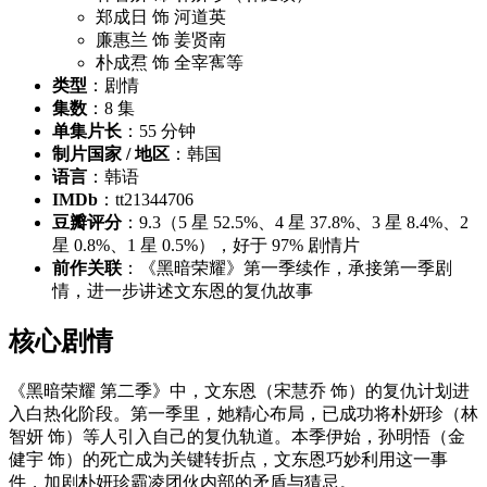
郑成日 饰 河道英
廉惠兰 饰 姜贤南
朴成焄 饰 全宰寯等
类型
：剧情
集数
：8 集
单集片长
：55 分钟
制片国家 / 地区
：韩国
语言
：韩语
IMDb
：tt21344706
豆瓣评分
：9.3（5 星 52.5%、4 星 37.8%、3 星 8.4%、2
星 0.8%、1 星 0.5%），好于 97% 剧情片
前作关联
：《黑暗荣耀》第一季续作，承接第一季剧
情，进一步讲述文东恩的复仇故事
核心剧情
《黑暗荣耀 第二季》中，文东恩（宋慧乔 饰）的复仇计划进
入白热化阶段。第一季里，她精心布局，已成功将朴妍珍（林
智妍 饰）等人引入自己的复仇轨道。本季伊始，孙明悟（金
健宇 饰）的死亡成为关键转折点，文东恩巧妙利用这一事
件，加剧朴妍珍霸凌团伙内部的矛盾与猜忌。