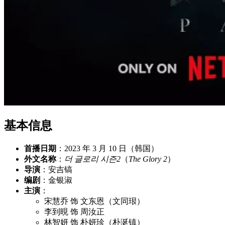
基本信息
首播日期
：2023 年 3 月 10 日（韩国）
外文名称
：
더 글로리 시즌2
（
The Glory 2
）
导演
：安吉镐
编剧
：金银淑
主演
：
宋慧乔 饰 文东恩（文同珢）
李到晛 饰 周汝正
林智妍 饰 朴妍珍（朴涎镇）