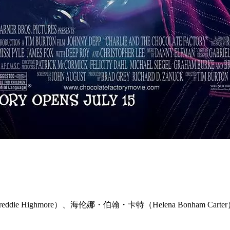
e Highmore）、海伦娜・伯翰・卡特（Helena Bonham Carte