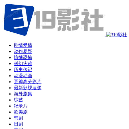
剧情爱情
动作悬疑
惊悚恐怖
科幻灾难
历史传记
动漫动画
豆瓣高分影片
最新影视速递
海外剧集
综艺
纪录片
欧美剧
韩剧
日剧