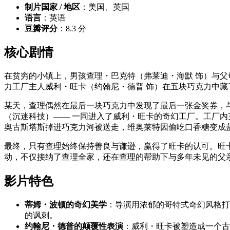
制片国家 / 地区
：美国、英国
语言
：英语
豆瓣评分
：8.3 分
核心剧情
在贫穷的小镇上，男孩查理・巴克特（弗莱迪・海默 饰）与
力工厂主人威利・旺卡（约翰尼・德普 饰）在五块巧克力中
某天，查理偶然在最后一块巧克力中发现了最后一张金奖券，与
（沉迷科技）—— 一同进入了威利・旺卡的奇幻工厂。工厂内
奥古斯塔斯掉进巧克力河被送走，维奥莱特因偷吃口香糖变成蓝莓
最终，只有查理始终保持善良与谦逊，赢得了旺卡的认可。旺
动，不仅接纳了查理全家，还在查理的帮助下与多年未见的父亲
影片特色
蒂姆・波顿的奇幻美学
：导演用浓郁的哥特式奇幻风格打
的讽刺。
约翰尼・德普的颠覆性表演
：威利・旺卡被塑造成一个古