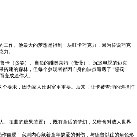
的工作。他最大的梦想是得到一块旺卡巧克力，因为传说巧克
克力。
维鲁卡（贪婪）、自负的维奥莱特（傲慢）、沉迷电视的迈克
搭建的森林，但每个参观者都因自身的缺点遭遇了 “惩罚”：
己而变成迷你人。
这个要求，因为家人比财富更重要。后来，旺卡被查理的选择打
帕人、扭曲的糖果装置），既有童话的梦幻，又暗含对成人世界
，动作僵硬，实则内心藏着童年缺爱的创伤，与德普以往的角色形