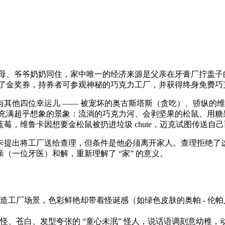
父母、爷爷奶奶同住，家中唯一的经济来源是父亲在牙膏厂拧盖子
藏了金奖券，持券者可参观神秘的巧克力工厂，并获得终身免费巧
其他四位幸运儿 —— 被宠坏的奥古斯塔斯（贪吃）、骄纵的
充满超乎想象的景象：流淌的巧克力河、会剥坚果的松鼠、用糖果
，维鲁卡因想要金松鼠被扔进垃圾 chute，迈克试图传送自
卡提出将工厂送给查理，但条件是他必须离开家人。查理拒绝了
（一位牙医）和解，重新理解了 “家” 的意义。
造工厂场景，色彩鲜艳却带着怪诞感（如绿色皮肤的奥帕 - 伦
怪、苍白、发型夸张的 “童心未泯” 怪人，说话语调刻意幼稚