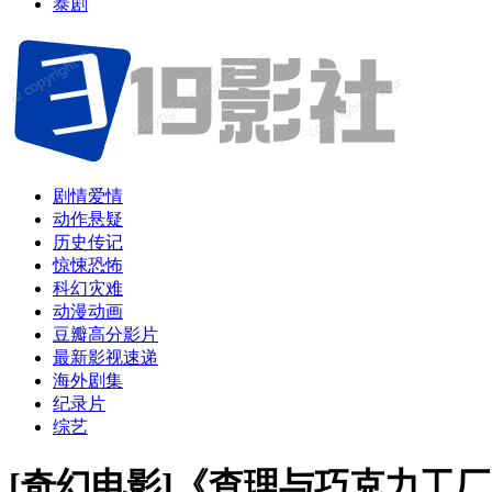
泰剧
剧情爱情
动作悬疑
历史传记
惊悚恐怖
科幻灾难
动漫动画
豆瓣高分影片
最新影视速递
海外剧集
纪录片
综艺
[奇幻电影]《查理与巧克力工