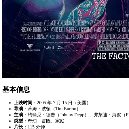
基本信息
上映时间
：2005 年 7 月 15 日（美国）
导演
：蒂姆・波顿（Tim Burton）
主演
：约翰尼・德普（Johnny Depp）、弗莱迪・海默（Freddi
类型
：奇幻、冒险、家庭
片长
：115 分钟