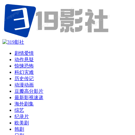
剧情爱情
动作悬疑
惊悚恐怖
科幻灾难
历史传记
动漫动画
豆瓣高分影片
最新影视速递
海外剧集
综艺
纪录片
欧美剧
韩剧