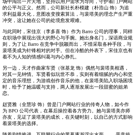
场中闯出一片天地，坚持以用户需求为导向，守护着门户网站
的公平与正义。然而，公司新社长朴模建（朴浩山 饰）为追
求利益最大化，意图改变搜索算法，与裴塔美的理念产生严重
冲突，这让她在公司的处境愈发艰难。
与此同时，宋佳京（李多喜 饰）作为 Barro 公司的理事，同样
在职场中展现出强大的野心与手腕。她出身名门，深谙商业规
则，为了让 Barro 在竞争中脱颖而出，不惜采取各种手段，与
裴塔美成为针锋相对的对手。但在冷酷的外表下，宋佳京也有
着不为人知的情感纠葛与内心挣扎。
另一边，天才作曲家车贤（张基龙 饰）偶然与裴塔美相遇，
对其一见钟情。车贤看似玩世不恭，实则有着细腻的内心和坚
定的音乐理想，为游戏创作音乐的他，在裴塔美陷入职场困境
时，给予了她温暖与支持，两人逐渐发展出一段甜蜜的姐弟
恋。
赵贤雅（全慧珍 饰）曾是门户网站行业的传奇人物，如今作
为 BPO 公司代表，在幕后操控着各方势力。她与裴塔美亦师
亦友，见证了裴塔美的成长，在关键时刻，以自己的方式影响
着裴塔美的选择。
随着剧情推进，互联网行业的黑幕逐渐浮出水面 —— 恶意操