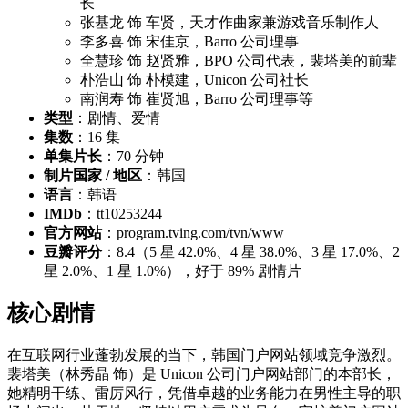
长
张基龙 饰 车贤，天才作曲家兼游戏音乐制作人
李多喜 饰 宋佳京，Barro 公司理事
全慧珍 饰 赵贤雅，BPO 公司代表，裴塔美的前辈
朴浩山 饰 朴模建，Unicon 公司社长
南润寿 饰 崔贤旭，Barro 公司理事等
类型
：剧情、爱情
集数
：16 集
单集片长
：70 分钟
制片国家 / 地区
：韩国
语言
：韩语
IMDb
：tt10253244
官方网站
：program.tving.com/tvn/www
豆瓣评分
：8.4（5 星 42.0%、4 星 38.0%、3 星 17.0%、2
星 2.0%、1 星 1.0%），好于 89% 剧情片
核心剧情
在互联网行业蓬勃发展的当下，韩国门户网站领域竞争激烈。
裴塔美（林秀晶 饰）是 Unicon 公司门户网站部门的本部长，
她精明干练、雷厉风行，凭借卓越的业务能力在男性主导的职