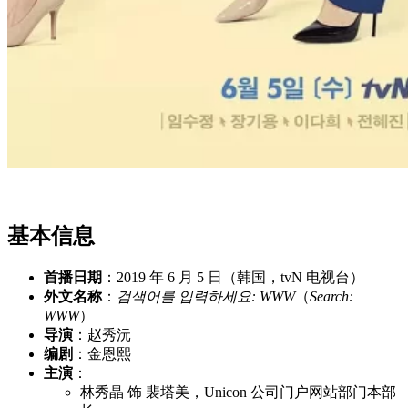
基本信息
首播日期
：2019 年 6 月 5 日（韩国，tvN 电视台）
外文名称
：
검색어를 입력하세요: WWW
（
Search:
WWW
）
导演
：赵秀沅
编剧
：金恩熙
主演
：
林秀晶 饰 裴塔美，Unicon 公司门户网站部门本部