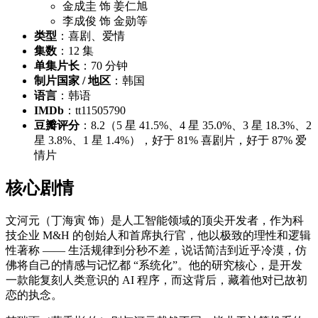
金成圭 饰 姜仁旭
李成俊 饰 金勋等
类型
：喜剧、爱情
集数
：12 集
单集片长
：70 分钟
制片国家 / 地区
：韩国
语言
：韩语
IMDb
：tt11505790
豆瓣评分
：8.2（5 星 41.5%、4 星 35.0%、3 星 18.3%、2
星 3.8%、1 星 1.4%），好于 81% 喜剧片，好于 87% 爱
情片
核心剧情
文河元（丁海寅 饰）是人工智能领域的顶尖开发者，作为科
技企业 M&H 的创始人和首席执行官，他以极致的理性和逻辑
性著称 —— 生活规律到分秒不差，说话简洁到近乎冷漠，仿
佛将自己的情感与记忆都 “系统化”。他的研究核心，是开发
一款能复刻人类意识的 AI 程序，而这背后，藏着他对已故初
恋的执念。