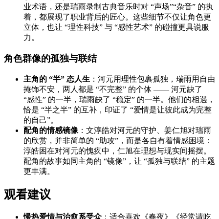
业术语，还是瑞雨录制古典音乐时对 “声场”“杂音” 的执
着，都展现了职业背后的匠心。这些细节不仅让角色更
立体，也让 “理性科技” 与 “感性艺术” 的碰撞更具说服
力。
角色群像的孤独与联结
主角的 “半” 态人生
：河元用理性包裹孤独，瑞雨用自由
掩饰不安，两人都是 “不完整” 的个体 —— 河元缺了
“感性” 的一半，瑞雨缺了 “稳定” 的一半。他们的相遇，
恰是 “半之半” 的互补，印证了 “爱情是让彼此成为完整
的自己”。
配角的情感镜像
：文淳皓对河元的守护、姜仁旭对瑞雨
的欣赏，并非简单的 “助攻”，而是各自有着情感困境：
淳皓困在对河元的愧疚中，仁旭在理想与现实间摇摆。
配角的故事如同主角的 “镜像”，让 “孤独与联结” 的主题
更丰满。
观看建议
慢热爱情与治愈系受众
：适合喜欢《春夜》《经常请吃