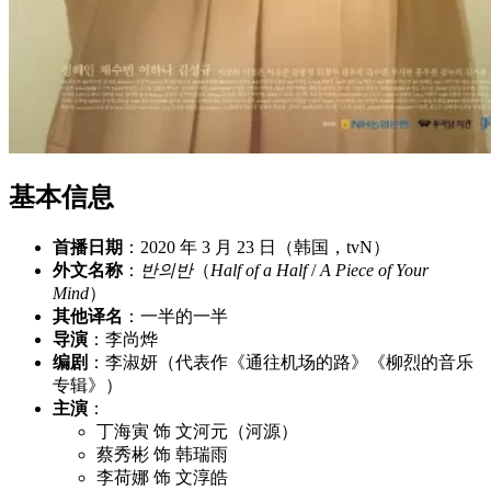
基本信息
首播日期
：2020 年 3 月 23 日（韩国，tvN）
外文名称
：
반의반
（
Half of a Half
/
A Piece of Your
Mind
）
其他译名
：一半的一半
导演
：李尚烨
编剧
：李淑妍（代表作《通往机场的路》《柳烈的音乐
专辑》）
主演
：
丁海寅 饰 文河元（河源）
蔡秀彬 饰 韩瑞雨
李荷娜 饰 文淳皓