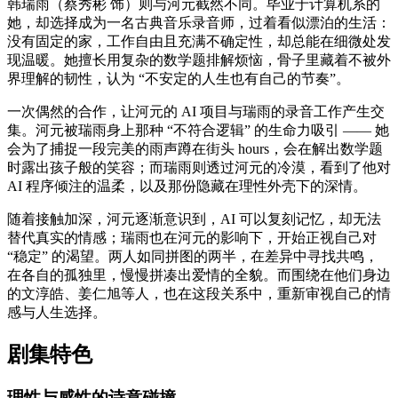
韩瑞雨（蔡秀彬 饰）则与河元截然不同。毕业于计算机系的
她，却选择成为一名古典音乐录音师，过着看似漂泊的生活：
没有固定的家，工作自由且充满不确定性，却总能在细微处发
现温暖。她擅长用复杂的数学题排解烦恼，骨子里藏着不被外
界理解的韧性，认为 “不安定的人生也有自己的节奏”。
一次偶然的合作，让河元的 AI 项目与瑞雨的录音工作产生交
集。河元被瑞雨身上那种 “不符合逻辑” 的生命力吸引 —— 她
会为了捕捉一段完美的雨声蹲在街头 hours，会在解出数学题
时露出孩子般的笑容；而瑞雨则透过河元的冷漠，看到了他对
AI 程序倾注的温柔，以及那份隐藏在理性外壳下的深情。
随着接触加深，河元逐渐意识到，AI 可以复刻记忆，却无法
替代真实的情感；瑞雨也在河元的影响下，开始正视自己对
“稳定” 的渴望。两人如同拼图的两半，在差异中寻找共鸣，
在各自的孤独里，慢慢拼凑出爱情的全貌。而围绕在他们身边
的文淳皓、姜仁旭等人，也在这段关系中，重新审视自己的情
感与人生选择。
剧集特色
理性与感性的诗意碰撞