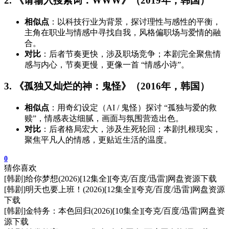
2. 《请输入搜索词：WWW》（2019年，韩国）
相似点
：以科技行业为背景，探讨理性与感性的平衡，
主角在职业与情感中寻找自我，风格偏职场与爱情的融
合。
对比
：后者节奏更快，涉及职场竞争；本剧完全聚焦情
感与内心，节奏更慢，更像一首 “情感小诗”。
3. 《孤独又灿烂的神：鬼怪》（2016年，韩国）
相似点
：用奇幻设定（AI / 鬼怪）探讨 “孤独与爱的救
赎”，情感表达细腻，画面与氛围营造出色。
对比
：后者格局宏大，涉及生死轮回；本剧扎根现实，
聚焦平凡人的情感，更贴近生活的温度。
0
猜你喜欢
[韩剧]给你梦想(2026)[12集全][夸克/百度/迅雷]网盘资源下载
[韩剧]明天也要上班！(2026)[12集全][夸克/百度/迅雷]网盘资源
下载
[韩剧]金特务：本色回归(2026)[10集全][夸克/百度/迅雷]网盘资
源下载