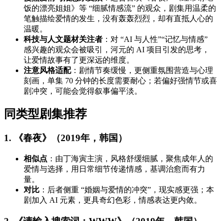
饭的漂亮姐姐》等 “细腻情感流” 的观众，剧集用温柔的
笔触描绘爱情的发生，没有轰轰烈烈，却有直抵人心的
温暖。
科技与人文题材关注者
：对 “AI 与人性”“记忆与情感”
感兴趣的观众会被吸引，河元的 AI 项目引发的思考，
让爱情故事有了更深远的维度。
注意风格适配
：剧情节奏缓慢，更侧重氛围营造与心理
刻画，单集 70 分钟的长度需要耐心；若偏好强情节或喜
剧冲突，可能会觉得叙事偏平淡。
同类型剧集推荐
1. 《春夜》（2019年，韩国）
相似点
：由丁海寅主演，风格舒缓细腻，聚焦成年人的
爱情与选择，用日常细节传递情感，基调治愈而有力
量。
对比
：后者侧重 “婚姻与爱情的冲突”，现实感更强；本
剧加入 AI 元素，更具奇幻色彩，情感表达更内敛。