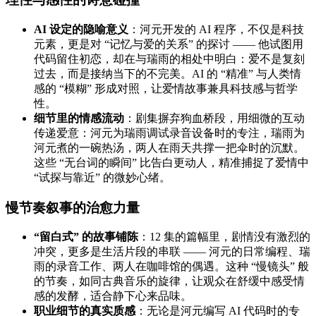
AI 设定的隐喻意义
：河元开发的 AI 程序，不仅是科技
元素，更是对 “记忆与爱的关系” 的探讨 —— 他试图用
代码留住初恋，却在与瑞雨的相处中明白：爱不是复刻
过去，而是接纳当下的不完美。AI 的 “精准” 与人类情
感的 “模糊” 形成对照，让爱情故事兼具科技感与哲学
性。
细节里的情感流动
：剧集摒弃狗血桥段，用细微的互动
传递爱意：河元为瑞雨调试录音设备时的专注，瑞雨为
河元煮的一碗热汤，两人在雨天共撑一把伞时的沉默。
这些 “无台词的瞬间” 比告白更动人，精准捕捉了爱情中
“试探与靠近” 的微妙心绪。
慢节奏叙事的治愈力量
“留白式” 的故事铺陈
：12 集的篇幅里，剧情没有激烈的
冲突，更多是生活片段的串联 —— 河元的日常编程、瑞
雨的录音工作、两人在咖啡馆的偶遇。这种 “慢镜头” 般
的节奏，如同古典音乐的旋律，让观众在舒缓中感受情
感的发酵，适合静下心来品味。
职业细节的真实质感
：无论是河元编写 AI 代码时的专