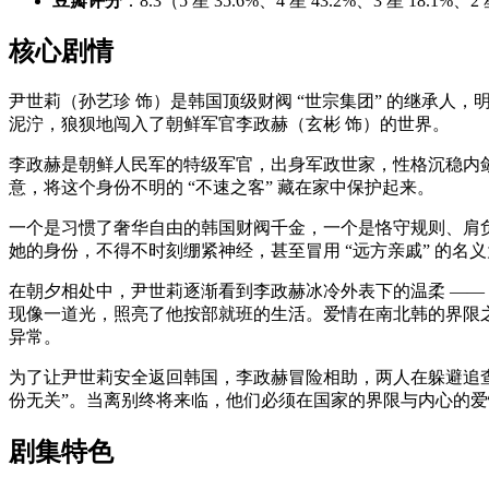
豆瓣评分
：8.3（5 星 35.6%、4 星 43.2%、3 星 18.1
核心剧情
尹世莉（孙艺珍 饰）是韩国顶级财阀 “世宗集团” 的继承人
泥泞，狼狈地闯入了朝鲜军官李政赫（玄彬 饰）的世界。
李政赫是朝鲜人民军的特级军官，出身军政世家，性格沉稳内
意，将这个身份不明的 “不速之客” 藏在家中保护起来。
一个是习惯了奢华自由的韩国财阀千金，一个是恪守规则、肩
她的身份，不得不时刻绷紧神经，甚至冒用 “远方亲戚” 的名
在朝夕相处中，尹世莉逐渐看到李政赫冰冷外表下的温柔 ——
现像一道光，照亮了他按部就班的生活。爱情在南北韩的界限
异常。
为了让尹世莉安全返回韩国，李政赫冒险相助，两人在躲避追查
份无关”。当离别终将来临，他们必须在国家的界限与内心的
剧集特色