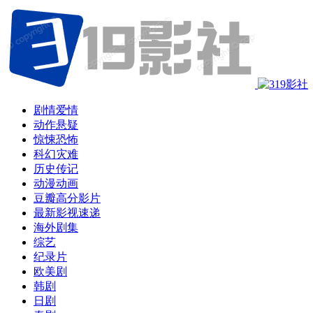
剧情爱情
动作悬疑
惊悚恐怖
科幻灾难
历史传记
动漫动画
豆瓣高分影片
最新影视速递
海外剧集
综艺
纪录片
欧美剧
韩剧
日剧