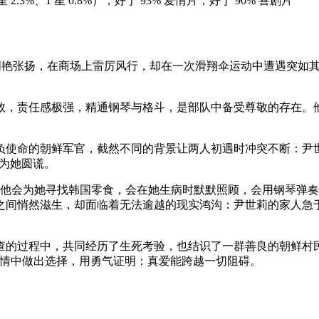
%、2 星 2.3%、1 星 0.8%），好于 93% 爱情片，好于 90% 喜剧片
，明艳张扬，在商场上雷厉风行，却在一次滑翔伞运动中遭遇突如其
敛，责任感极强，精通钢琴与格斗，是部队中备受尊敬的存在。
负使命的朝鲜军官，截然不同的背景让两人初遇时冲突不断：尹
义为她圆谎。
 他会为她寻找韩国零食，会在她生病时默默照顾，会用钢琴弹
之间悄然滋生，却面临着无法逾越的现实鸿沟：尹世莉的家人急
的过程中，共同经历了生死考验，也结识了一群善良的朝鲜村民 
爱情中做出选择，用勇气证明：真爱能跨越一切阻碍。