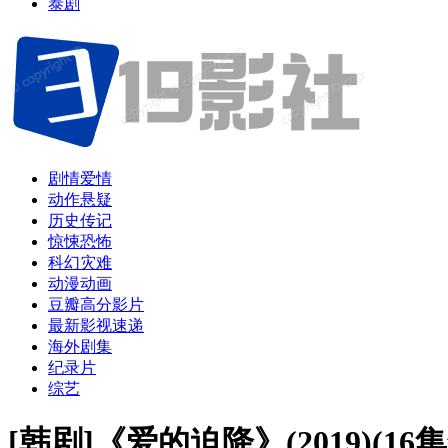
泰剧
剧情爱情
动作悬疑
历史传记
惊悚恐怖
科幻灾难
动漫动画
豆瓣高分影片
最新影视速递
海外剧集
纪录片
综艺
[韩剧]《爱的迫降》(2019)(