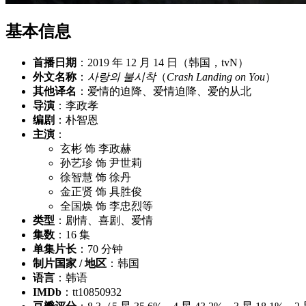
基本信息
首播日期
：2019 年 12 月 14 日（韩国，tvN）
外文名称
：
사랑의 불시착
（
Crash Landing on You
）
其他译名
：爱情的迫降、爱情迫降、爱的从北
导演
：李政孝
编剧
：朴智恩
主演
：
玄彬 饰 李政赫
孙艺珍 饰 尹世莉
徐智慧 饰 徐丹
金正贤 饰 具胜俊
全国焕 饰 李忠烈等
类型
：剧情、喜剧、爱情
集数
：16 集
单集片长
：70 分钟
制片国家 / 地区
：韩国
语言
：韩语
IMDb
：tt10850932