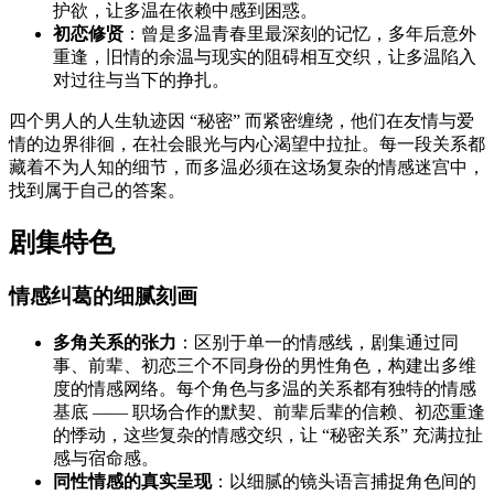
护欲，让多温在依赖中感到困惑。
初恋修贤
：曾是多温青春里最深刻的记忆，多年后意外
重逢，旧情的余温与现实的阻碍相互交织，让多温陷入
对过往与当下的挣扎。
四个男人的人生轨迹因 “秘密” 而紧密缠绕，他们在友情与爱
情的边界徘徊，在社会眼光与内心渴望中拉扯。每一段关系都
藏着不为人知的细节，而多温必须在这场复杂的情感迷宫中，
找到属于自己的答案。
剧集特色
情感纠葛的细腻刻画
多角关系的张力
：区别于单一的情感线，剧集通过同
事、前辈、初恋三个不同身份的男性角色，构建出多维
度的情感网络。每个角色与多温的关系都有独特的情感
基底 —— 职场合作的默契、前辈后辈的信赖、初恋重逢
的悸动，这些复杂的情感交织，让 “秘密关系” 充满拉扯
感与宿命感。
同性情感的真实呈现
：以细腻的镜头语言捕捉角色间的