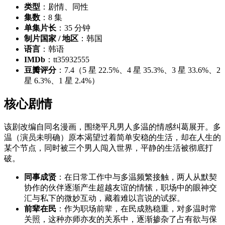
类型
：剧情、同性
集数
：8 集
单集片长
：35 分钟
制片国家 / 地区
：韩国
语言
：韩语
IMDb
：tt35932555
豆瓣评分
：7.4（5 星 22.5%、4 星 35.3%、3 星 33.6%、2
星 6.3%、1 星 2.4%）
核心剧情
该剧改编自同名漫画，围绕平凡男人多温的情感纠葛展开。多
温（演员未明确）原本渴望过着简单安稳的生活，却在人生的
某个节点，同时被三个男人闯入世界，平静的生活被彻底打
破。
同事成贤
：在日常工作中与多温频繁接触，两人从默契
协作的伙伴逐渐产生超越友谊的情愫，职场中的眼神交
汇与私下的微妙互动，藏着难以言说的试探。
前辈在民
：作为职场前辈，在民成熟稳重，对多温时常
关照，这种亦师亦友的关系中，逐渐掺杂了占有欲与保