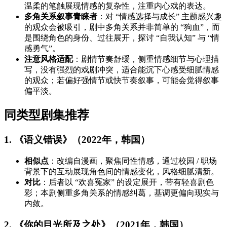
温柔的笔触展现情感的复杂性，注重内心戏的表达。
多角关系叙事青睐者
：对 “情感选择与成长” 主题感兴趣
的观众会被吸引，剧中多角关系并非简单的 “狗血”，而
是围绕角色的身份、过往展开，探讨 “自我认知” 与 “情
感勇气”。
注意风格适配
：剧情节奏舒缓，侧重情感细节与心理描
写，没有强烈的戏剧冲突，适合能沉下心感受细腻情感
的观众；若偏好强情节或快节奏叙事，可能会觉得叙事
偏平淡。
同类型剧集推荐
1. 《语义错误》（2022年，韩国）
相似点
：改编自漫画，聚焦同性情感，通过校园 / 职场
背景下的互动展现角色间的情感变化，风格细腻清新。
对比
：后者以 “欢喜冤家” 的设定展开，带有轻喜剧色
彩；本剧侧重多角关系的情感纠葛，基调更偏向现实与
内敛。
2. 《你的目光所及之处》（2021年，韩国）