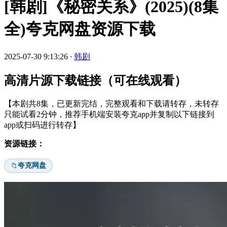
[韩剧]《秘密关系》(2025)(8集
全)夸克网盘资源下载
2025-07-30 9:13:26
·
韩剧
高清片源下载链接（可在线观看）
【本剧共8集，已更新完结，完整观看和下载请转存，未转存
只能试看2分钟，推荐手机端安装夸克app并复制以下链接到
app或扫码进行转存】
资源链接：
夸克网盘
📁