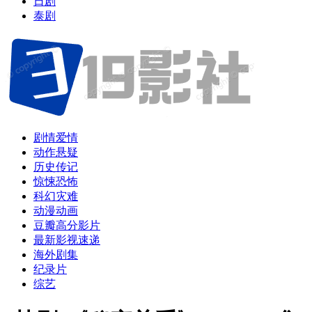
日剧
泰剧
剧情爱情
动作悬疑
历史传记
惊悚恐怖
科幻灾难
动漫动画
豆瓣高分影片
最新影视速递
海外剧集
纪录片
综艺