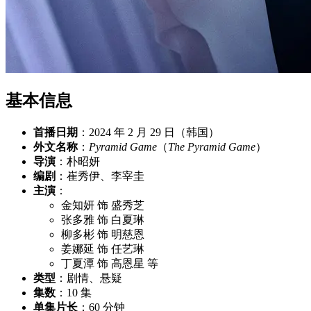
基本信息
首播日期
：2024 年 2 月 29 日（韩国）
外文名称
：
Pyramid Game
（
The Pyramid Game
）
导演
：朴昭妍
编剧
：崔秀伊、李宰圭
主演
：
金知妍 饰 盛秀芝
张多雅 饰 白夏琳
柳多彬 饰 明慈恩
姜娜延 饰 任艺琳
丁夏潭 饰 高恩星 等
类型
：剧情、悬疑
集数
：10 集
单集片长
：60 分钟