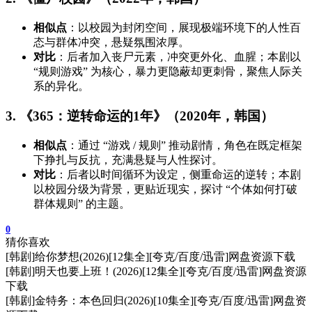
相似点
：以校园为封闭空间，展现极端环境下的人性百
态与群体冲突，悬疑氛围浓厚。
对比
：后者加入丧尸元素，冲突更外化、血腥；本剧以
“规则游戏” 为核心，暴力更隐蔽却更刺骨，聚焦人际关
系的异化。
3. 《365：逆转命运的1年》（2020年，韩国）
相似点
：通过 “游戏 / 规则” 推动剧情，角色在既定框架
下挣扎与反抗，充满悬疑与人性探讨。
对比
：后者以时间循环为设定，侧重命运的逆转；本剧
以校园分级为背景，更贴近现实，探讨 “个体如何打破
群体规则” 的主题。
0
猜你喜欢
[韩剧]给你梦想(2026)[12集全][夸克/百度/迅雷]网盘资源下载
[韩剧]明天也要上班！(2026)[12集全][夸克/百度/迅雷]网盘资源
下载
[韩剧]金特务：本色回归(2026)[10集全][夸克/百度/迅雷]网盘资