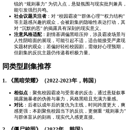
锐的 “规则暴力” 为切入点，悬疑氛围与现实批判兼具，
能引发强烈共鸣。
社会议题关注者
：对 “校园霸凌”“群体心理”“权力结构”
等主题感兴趣的观众，会被剧集的隐喻性表达打动，其
对 “沉默的恶” 的揭露具有深刻的现实意义。
注意风格适配
：剧情基调偏黑暗压抑，涉及霸凌场景与
人性阴暗面的展现，可能引起不适，适合能接受严肃现
实题材的观众；若偏好轻松校园剧，需做好心理预期，
但剧集的反抗主题仍传递着积极力量。
同类型剧集推荐
1. 《黑暗荣耀》（2022-2023年，韩国）
相似点
：聚焦校园霸凌与受害者的反击，通过悬疑叙事
揭露施暴者的伪善与暴力，风格黑暗且充满力量感。
对比
：后者以成年后的复仇为主线，时间跨度更大，爽
感更强；本剧聚焦校园当下的反抗，更侧重 “规则暴力”
与群体盲从的刻画，现实代入感更直接。
2. 《僵尸校园》（2022年，韩国）