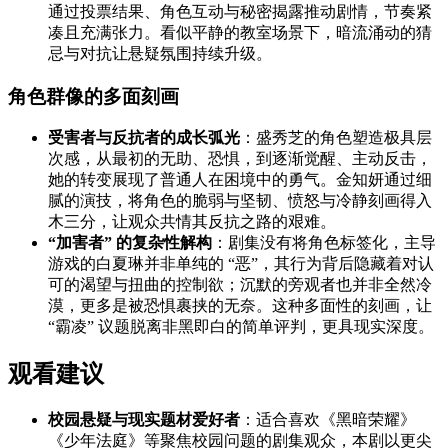
通过投票结果、角色互动与秘密揭露推动剧情，节奏紧
凑且充满张力。看似平静的教室场景下，暗流涌动的猜
忌与对抗让悬疑氛围持续升级。
角色群像的多面刻画
受害者与反抗者的成长弧光
：盛秀芝的角色塑造极具层
次感，从最初的无助、恐惧，到逐渐觉醒、主动反击，
她的转变展现了普通人在困境中的勇气。金知妍通过细
腻的演技，将角色的脆弱与坚韧、愤怒与冷静刻画得入
木三分，让观众共情其反抗之路的艰难。
“加害者” 的复杂性解构
：剧集没有将角色标签化，主导
游戏的白夏琳并非单纯的 “恶”，其行为背后隐藏着对认
可的渴望与扭曲的控制欲；沉默的旁观者也并非全然冷
漠，更多是被恐惧裹挟的无奈。这种多面性的刻画，让
“霸凌” 议题脱离非黑即白的简单评判，更具现实深度。
观看建议
校园悬疑与现实题材爱好者
：适合喜欢《黑暗荣耀》
《少年法庭》等聚焦校园问题的剧集观众，本剧以更尖