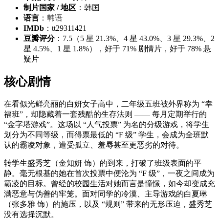
制片国家 / 地区
：韩国
语言
：韩语
IMDb
：tt29311421
豆瓣评分
：7.5（5 星 21.3%、4 星 43.0%、3 星 29.3%、2
星 4.5%、1 星 1.8%），好于 71% 剧情片，好于 78% 悬
疑片
核心剧情
在看似光鲜亮丽的白妍女子高中，二年级五班被外界称为 “幸
福班”，却隐藏着一套残酷的生存法则 —— 每月定期举行的
“金字塔游戏”。这场以 “人气投票” 为名的分级游戏，将学生
划分为不同等级，而得票最低的 “F 级” 学生，会成为全班默
认的霸凌对象，遭受孤立、羞辱甚至更恶劣的对待。
转学生盛秀芝（金知妍 饰）的到来，打破了班级表面的平
静。毫无根基的她在首次投票中便沦为 “F 级”，一夜之间成为
霸凌的目标。曾经的校园生活对她而言是憧憬，如今却变成充
满恶意与伪善的牢笼。面对同学的冷漠、主导游戏的白夏琳
（张多雅 饰）的施压，以及 “规则” 带来的无形压迫，盛秀芝
没有选择沉默。