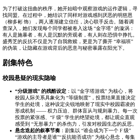
为了打破这扭曲的秩序，她开始暗中观察游戏的运作逻辑，寻
找同盟。在过程中，她结识了同样对游戏感到厌恶的明慈恩
（柳多彬 饰），两人逐渐建立信任，决心联手反击。随着调
查深入，她们发现每个同学都被卷入这场 “金字塔” 的漩涡：
有人是施暴者，有人是沉默的旁观者，有人则在恐惧中挣扎。
盛秀芝的反抗不仅是为了自我救赎，更是为了撕开 “幸福班”
的伪装，让隐藏在游戏背后的恶意与秘密暴露在阳光下。
剧集特色
校园悬疑的现实隐喻
“分级游戏” 的残酷设定
：以 “金字塔游戏” 为核心，将
校园人际关系具象化为 “等级制度”，投票结果直接决定
学生的处境，这种设定尖锐地映射了现实中校园霸凌的
形成机制 —— 权力压迫、群体盲从与规则暴力。每一次
投票的紧张感、“F 级” 学生的绝望处境，都让观众直观
感受到 “无形暴力” 的杀伤力，引发对校园生态的反思。
悬念迭起的叙事节奏
：剧集以 “谁会成为下一个 F 级”
“游戏的主导者是谁”“反抗能否成功” 为核心悬念，每集