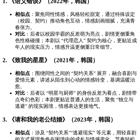
1. 《语义错误》（2022年，韩国）
相似点
：聚焦同性情感，风格轻松甜宠，通过特殊设定
（校园、契约）推动角色互动，情感刻画细腻，充满青
春张力。
对比
：后者以校园学霸的反差萌为亮点，剧情更侧重角
色性格碰撞；本剧以 “代理恋人” 契约为核心，更贴近成
年人的现实压力，情感升温更侧重日常细节。
2. 《致我的星星》（2021年，韩国）
相似点
：围绕同性之间的 “契约关系” 展开，融合喜剧与
爱情元素，讲述从陌生到心动的情感转变，基调温暖治
愈。
对比
：后者以 “明星与厨师” 的身份反差为看点，剧情带
点奇幻色彩；本剧更贴近普通人的生活，聚焦 “独立与
逃避” 的现实困境，情感表达更接地气。
3. 《请和我的老公结婚》（2023年，韩国）
相似点
：涉及 “契约关系”“逃避现实” 等元素，用轻喜剧
的方式展现角色在困境中的成长与情感变化，节奏轻松