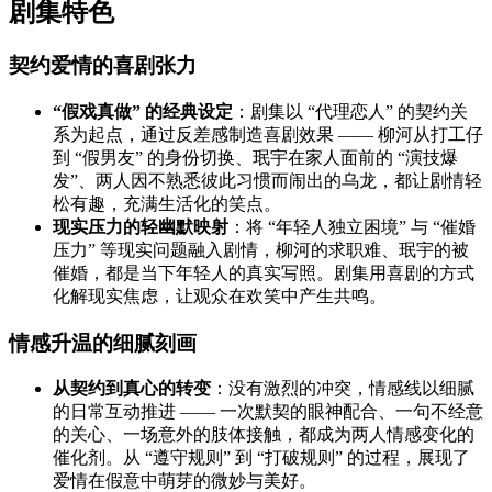
剧集特色
契约爱情的喜剧张力
“假戏真做” 的经典设定
：剧集以 “代理恋人” 的契约关
系为起点，通过反差感制造喜剧效果 —— 柳河从打工仔
到 “假男友” 的身份切换、珉宇在家人面前的 “演技爆
发”、两人因不熟悉彼此习惯而闹出的乌龙，都让剧情轻
松有趣，充满生活化的笑点。
现实压力的轻幽默映射
：将 “年轻人独立困境” 与 “催婚
压力” 等现实问题融入剧情，柳河的求职难、珉宇的被
催婚，都是当下年轻人的真实写照。剧集用喜剧的方式
化解现实焦虑，让观众在欢笑中产生共鸣。
情感升温的细腻刻画
从契约到真心的转变
：没有激烈的冲突，情感线以细腻
的日常互动推进 —— 一次默契的眼神配合、一句不经意
的关心、一场意外的肢体接触，都成为两人情感变化的
催化剂。从 “遵守规则” 到 “打破规则” 的过程，展现了
爱情在假意中萌芽的微妙与美好。