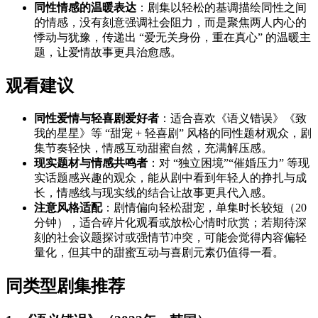
同性情感的温暖表达
：剧集以轻松的基调描绘同性之间
的情感，没有刻意强调社会阻力，而是聚焦两人内心的
悸动与犹豫，传递出 “爱无关身份，重在真心” 的温暖主
题，让爱情故事更具治愈感。
观看建议
同性爱情与轻喜剧爱好者
：适合喜欢《语义错误》《致
我的星星》等 “甜宠 + 轻喜剧” 风格的同性题材观众，剧
集节奏轻快，情感互动甜蜜自然，充满解压感。
现实题材与情感共鸣者
：对 “独立困境”“催婚压力” 等现
实话题感兴趣的观众，能从剧中看到年轻人的挣扎与成
长，情感线与现实线的结合让故事更具代入感。
注意风格适配
：剧情偏向轻松甜宠，单集时长较短（20
分钟），适合碎片化观看或放松心情时欣赏；若期待深
刻的社会议题探讨或强情节冲突，可能会觉得内容偏轻
量化，但其中的甜蜜互动与喜剧元素仍值得一看。
同类型剧集推荐