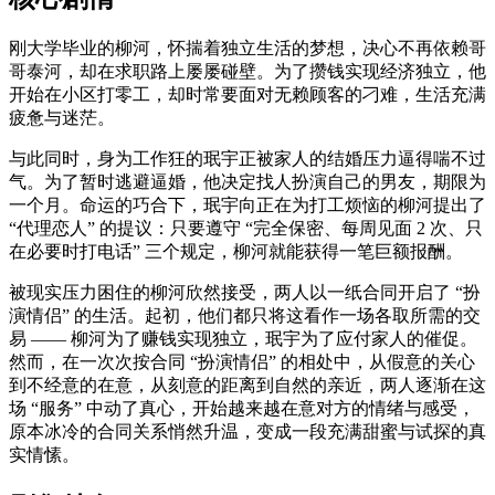
刚大学毕业的柳河，怀揣着独立生活的梦想，决心不再依赖哥
哥泰河，却在求职路上屡屡碰壁。为了攒钱实现经济独立，他
开始在小区打零工，却时常要面对无赖顾客的刁难，生活充满
疲惫与迷茫。
与此同时，身为工作狂的珉宇正被家人的结婚压力逼得喘不过
气。为了暂时逃避逼婚，他决定找人扮演自己的男友，期限为
一个月。命运的巧合下，珉宇向正在为打工烦恼的柳河提出了
“代理恋人” 的提议：只要遵守 “完全保密、每周见面 2 次、只
在必要时打电话” 三个规定，柳河就能获得一笔巨额报酬。
被现实压力困住的柳河欣然接受，两人以一纸合同开启了 “扮
演情侣” 的生活。起初，他们都只将这看作一场各取所需的交
易 —— 柳河为了赚钱实现独立，珉宇为了应付家人的催促。
然而，在一次次按合同 “扮演情侣” 的相处中，从假意的关心
到不经意的在意，从刻意的距离到自然的亲近，两人逐渐在这
场 “服务” 中动了真心，开始越来越在意对方的情绪与感受，
原本冰冷的合同关系悄然升温，变成一段充满甜蜜与试探的真
实情愫。