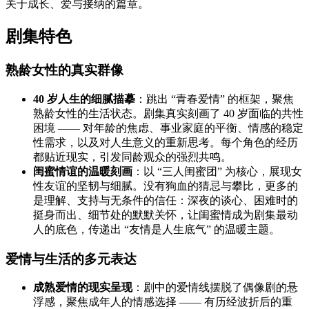
关于成长、爱与接纳的篇章。
剧集特色
熟龄女性的真实群像
40 岁人生的细腻描摹
：跳出 “青春爱情” 的框架，聚焦
熟龄女性的生活状态。剧集真实刻画了 40 岁面临的共性
困境 —— 对年龄的焦虑、事业家庭的平衡、情感的稳定
性需求，以及对人生意义的重新思考。每个角色的经历
都贴近现实，引发同龄观众的强烈共鸣。
闺蜜情谊的温暖刻画
：以 “三人闺蜜团” 为核心，展现女
性友谊的坚韧与细腻。没有狗血的猜忌与攀比，更多的
是理解、支持与无条件的信任：深夜的谈心、困难时的
挺身而出、细节处的默默关怀，让闺蜜情成为剧集最动
人的底色，传递出 “友情是人生底气” 的温暖主题。
爱情与生活的多元表达
成熟爱情的现实呈现
：剧中的爱情线摆脱了偶像剧的悬
浮感，聚焦成年人的情感选择 —— 有历经波折后的重