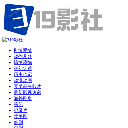
剧情爱情
动作悬疑
惊悚恐怖
科幻灾难
历史传记
动漫动画
豆瓣高分影片
最新影视速递
海外剧集
综艺
纪录片
欧美剧
韩剧