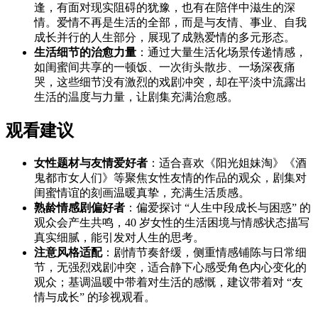
逢，有面对现实阻碍的犹豫，也有在陪伴中滋生的深
情。爱情不再是生活的全部，而是与友情、事业、自我
成长并行的人生部分，展现了成熟爱情的多元形态。
生活细节的治愈力量
：通过大量生活化场景传递情感，
如闺蜜间共享的一顿饭、一次街头散步、一场深夜痛
哭，这些细节没有激烈的戏剧冲突，却在平淡中流露出
生活的温度与力量，让剧集充满治愈感。
观看建议
女性题材与友情爱好者
：适合喜欢《阳光姐妹淘》《酒
鬼都市女人们》等聚焦女性友情的作品的观众，剧集对
闺蜜情谊的刻画温暖真挚，充满生活质感。
熟龄情感剧偏好者
：偏爱探讨 “人生中段成长与困惑” 的
观众会产生共鸣，40 岁女性的生活困境与情感状态描写
真实细腻，能引发对人生的思考。
注意风格适配
：剧情节奏舒缓，侧重情感铺陈与日常细
节，无强烈戏剧冲突，适合静下心感受角色内心变化的
观众；基调温暖中带着对生活的感慨，建议带着对 “友
情与成长” 的珍视观看。