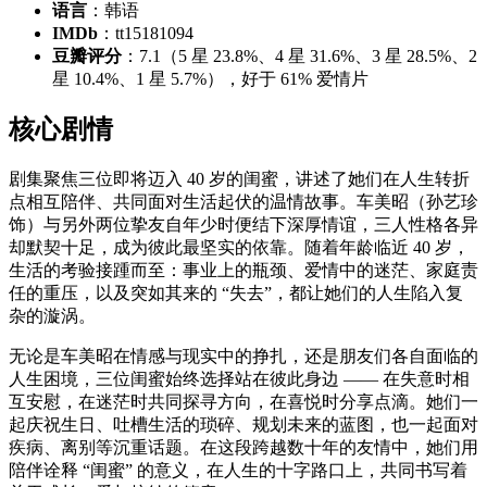
语言
：韩语
IMDb
：tt15181094
豆瓣评分
：7.1（5 星 23.8%、4 星 31.6%、3 星 28.5%、2
星 10.4%、1 星 5.7%），好于 61% 爱情片
核心剧情
剧集聚焦三位即将迈入 40 岁的闺蜜，讲述了她们在人生转折
点相互陪伴、共同面对生活起伏的温情故事。车美昭（孙艺珍
饰）与另外两位挚友自年少时便结下深厚情谊，三人性格各异
却默契十足，成为彼此最坚实的依靠。随着年龄临近 40 岁，
生活的考验接踵而至：事业上的瓶颈、爱情中的迷茫、家庭责
任的重压，以及突如其来的 “失去”，都让她们的人生陷入复
杂的漩涡。
无论是车美昭在情感与现实中的挣扎，还是朋友们各自面临的
人生困境，三位闺蜜始终选择站在彼此身边 —— 在失意时相
互安慰，在迷茫时共同探寻方向，在喜悦时分享点滴。她们一
起庆祝生日、吐槽生活的琐碎、规划未来的蓝图，也一起面对
疾病、离别等沉重话题。在这段跨越数十年的友情中，她们用
陪伴诠释 “闺蜜” 的意义，在人生的十字路口上，共同书写着