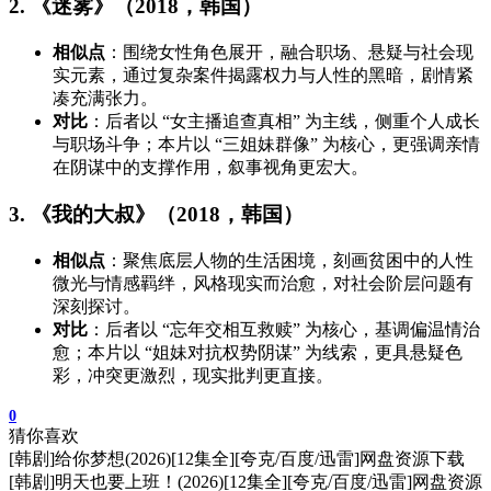
2. 《迷雾》（2018，韩国）
相似点
：围绕女性角色展开，融合职场、悬疑与社会现
实元素，通过复杂案件揭露权力与人性的黑暗，剧情紧
凑充满张力。
对比
：后者以 “女主播追查真相” 为主线，侧重个人成长
与职场斗争；本片以 “三姐妹群像” 为核心，更强调亲情
在阴谋中的支撑作用，叙事视角更宏大。
3. 《我的大叔》（2018，韩国）
相似点
：聚焦底层人物的生活困境，刻画贫困中的人性
微光与情感羁绊，风格现实而治愈，对社会阶层问题有
深刻探讨。
对比
：后者以 “忘年交相互救赎” 为核心，基调偏温情治
愈；本片以 “姐妹对抗权势阴谋” 为线索，更具悬疑色
彩，冲突更激烈，现实批判更直接。
0
猜你喜欢
[韩剧]给你梦想(2026)[12集全][夸克/百度/迅雷]网盘资源下载
[韩剧]明天也要上班！(2026)[12集全][夸克/百度/迅雷]网盘资源