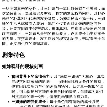
一场突如其来的意外，让三姐妹与一笔巨额钱财产生关联，而
这笔钱背后，隐藏着涉及财阀、政客的复杂权势网络。以野心
勃勃的朴载相为代表的权势阶层，为掩盖秘密不择手段，三姐
妹的生活从此被卷入漩涡：她们不仅要面对金钱的诱惑与危
险，还要在阴谋中保护彼此，揭露真相。在崔道日等角色的周
旋与影响下，三姐妹从最初的被动卷入，逐渐成长为主动抗争
的力量，在贫富差距、权力腐败的现实泥沼中，书写着关于亲
情、正义与生存的坚韧故事。
剧集特色
姐妹羁绊的硬核刻画
贫困背景下的亲情张力
：以 “底层三姐妹” 为核心，真实
展现贫困对家庭的影响 —— 姐妹间既有无条件的扶持，
也有因现实压力产生的矛盾与牺牲。从共享一碗饭的温
暖，到为保护对方独自承担危险的决绝，亲情成为她们
对抗黑暗的唯一铠甲，情感刻画细腻而有力量。
三姐妹的差异化成长
：每个角色都有清晰的成长弧光
—— 吴仁珠从渴望安稳到直面危险，吴仁京从理想主义