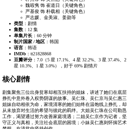
魏嘏隽 饰 崔道日（关键角色）
严基俊 饰 朴载相（关键角色）
严志媛、金美淑、姜勋等
类型
：剧情
集数
：12 集
单集片长
：60 分钟
制片国家 / 地区
：韩国
语言
：韩语
IMDb
：tt21828868
豆瓣评分
：7.0（5 星 17.1%、4 星 32.2%、3 星 37.4%、2
星 10.3%、1 星 3.0%），好于 69% 剧情片
核心剧情
剧集聚焦三位出身贫寒却相互扶持的姐妹，讲述了她们在底层
挣扎中意外卷入权势阴谋的故事。吴仁珠、吴仁京与吴仁惠三
姐妹自幼相依为命，家境清寒的她们始终在温饱线上挣扎，却
从未放弃对生活的希望与彼此的羁绊。大姐吴仁珠在公司勤恳
工作，渴望通过努力改善家庭境遇；二姐吴仁京作为记者，坚
守正义与真相，关注社会底层的困境；小妹吴仁惠则怀揣艺术
梦想，在清贫中坚持创作。