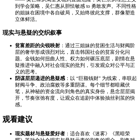
到学会策略，吴仁惠从胆怯敏感 to 勇敢发声。不同性格
的姐妹在困境中各自破局，又始终彼此支撑，群像塑造
立体鲜活。
现实与悬疑的交织叙事
贫富差距的尖锐映射
：通过三姐妹的贫困生活与财阀阶
层的奢华形成强烈对比，直击韩国社会的贫富分化问
题。金钱如何扭曲人性、权力如何碾压底层，剧情在悬
疑推进中融入对社会现实的批判，引发观众对公平与正
义的思考。
阴谋层层递进的悬疑感
：以 “巨额钱财” 为线索，串联起
财阀斗争、政治腐败等多重阴谋。每个细节都暗藏伏
笔，从神秘的资金流向到角色的真实身份，悬念层层揭
开，节奏张弛有度，让观众在追剧中体验抽丝剥茧的快
感。
观看建议
现实题材与悬疑爱好者
：适合喜欢《迷雾》《黑暗荣