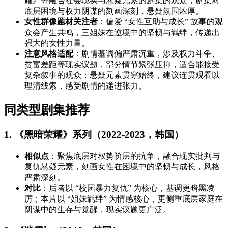
耀》等融合社会现实与悬疑元素的剧集的观众，剧集对
底层困境与权力阴谋的刻画深刻，悬疑氛围浓厚。
女性群像题材关注者
：偏爱 “女性互助与成长” 故事的观
众会产生共鸣，三姐妹在逆境中的坚韧与羁绊，传递出
强大的女性力量。
注意风格适配
：剧情基调偏严肃沉重，涉及权力斗争、
贫富差距等现实议题，部分情节紧张压抑，适合能接受
复杂叙事的观众；悬疑元素贯穿始终，建议连贯观看以
理清线索，感受剧情的递进张力。
同类型剧集推荐
1. 《黑暗荣耀》系列（2022-2023，韩国）
相似点
：聚焦底层对权势阶层的抗争，融合现实批判与
复仇悬疑元素，刻画女性在困境中的坚韧与成长，风格
严肃深刻。
对比
：后者以 “校园暴力复仇” 为核心，基调更暗黑凌
厉；本片以 “姐妹羁绊” 为情感核心，更侧重底层家庭在
阴谋中的生存与觉醒，现实议题更广泛。