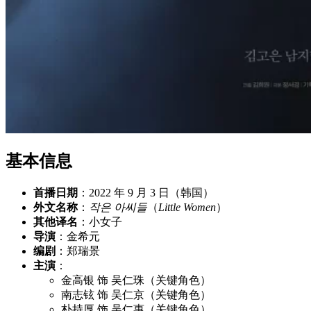
基本信息
首播日期
：2022 年 9 月 3 日（韩国）
外文名称
：
작은 아씨들
（
Little Women
）
其他译名
：小女子
导演
：金希元
编剧
：郑瑞景
主演
：
金高银 饰 吴仁珠（关键角色）
南志铉 饰 吴仁京（关键角色）
朴持厚 饰 吴仁惠（关键角色）