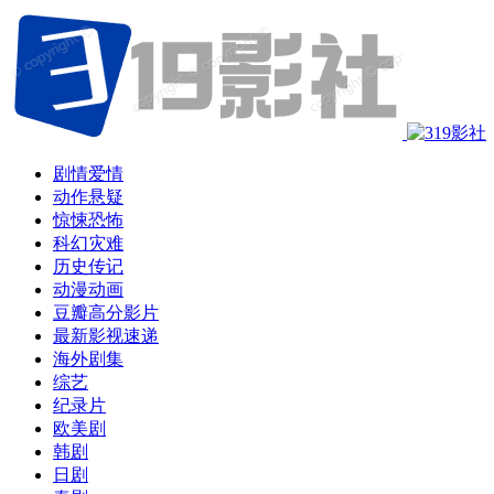
剧情爱情
动作悬疑
惊悚恐怖
科幻灾难
历史传记
动漫动画
豆瓣高分影片
最新影视速递
海外剧集
综艺
纪录片
欧美剧
韩剧
日剧