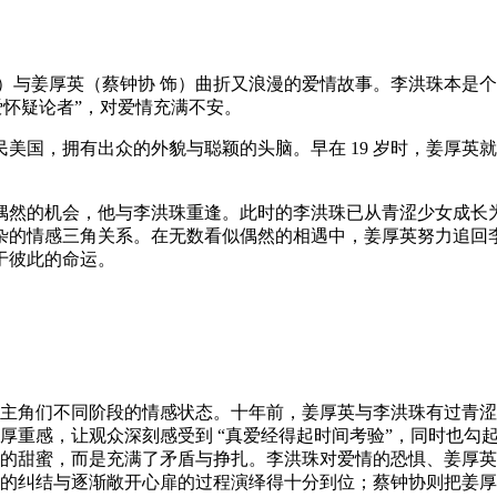
）与姜厚英（蔡钟协 饰）曲折又浪漫的爱情故事。李洪珠本是个对
爱怀疑论者”，对爱情充满不安。
美国，拥有出众的外貌与聪颖的头脑。早在 19 岁时，姜厚英
。
偶然的机会，他与李洪珠重逢。此时的李洪珠已从青涩少女成长为
杂的情感三角关系。在无数看似偶然的相遇中，姜厚英努力追回
于彼此的命运。
主角们不同阶段的情感状态。十年前，姜厚英与李洪珠有过青涩
厚重感，让观众深刻感受到 “真爱经得起时间考验”，同时也勾
的甜蜜，而是充满了矛盾与挣扎。李洪珠对爱情的恐惧、姜厚英
的纠结与逐渐敞开心扉的过程演绎得十分到位；蔡钟协则把姜厚