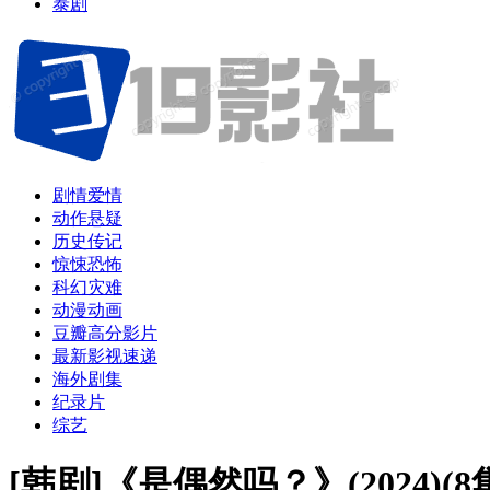
泰剧
剧情爱情
动作悬疑
历史传记
惊悚恐怖
科幻灾难
动漫动画
豆瓣高分影片
最新影视速递
海外剧集
纪录片
综艺
[韩剧]《是偶然吗？》(2024)