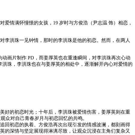
爱情满怀憧憬的女孩，19 岁时与方俊浩（尹志温 饰）相恋，
就对李洪珠一见钟情，那时的李洪珠是他的初恋。然而，在两人
动画片制作 PD，而姜厚英也在重逢瞬间，对李洪珠再次心动
李洪珠，李洪珠也在与姜厚英的相处中，逐渐解开内心对爱情的
美好的初恋时光；十年后，李洪珠被爱情伤害，姜厚英则在重
起观众对自己青春岁月与初恋回忆的共鸣。
追回初恋的执着、方俊浩再次出现引发的情感波澜，都刻画得
英的深情与坚定展现得淋漓尽致，让观众沉浸在主角们复杂又