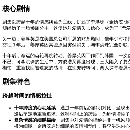
核心剧情
剧集以跨越十年的情感纠葛为主线，讲述了李洪珠（金所泫 饰
却经历了一场惨痛分手，这使她对爱情失去信心，成为了 “恋
另一边，姜厚英是在美国总公司所属的财务顾问，他年少时移民
交往 3 年后，姜厚英因某些原因突然消失，与李洪珠完全断联
十年后，命运的齿轮再度转动。姜厚英因工作回到韩国，一次
不已。可李洪珠的生活中，方俊浩又再度出现，三人陷入了复
枷锁，重新找回被遗忘的感情，在兜兜转转间，两人探寻着属
剧集特色
跨越时间的情感拉扯
十年跨度的心动延续
：通过十年前后的鲜明对比，呈现出
逢后坚定地重新追求。这种时间上的跨度，为剧情增添了
复杂情感的细腻描绘
：剧集中对爱情的描绘并非一帆风顺
极为细腻。金所泫通过细腻的表情和动作，将李洪珠内心