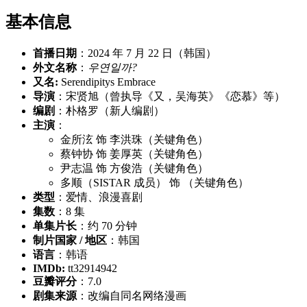
基本信息
首播日期
：2024 年 7 月 22 日（韩国）
外文名称
：
우연일까?
又名:
Serendipitys Embrace
导演
：宋贤旭（曾执导《又，吴海英》《恋慕》等）
编剧
：朴格罗（新人编剧）
主演
：
金所泫 饰 李洪珠（关键角色）
蔡钟协 饰 姜厚英（关键角色）
尹志温 饰 方俊浩（关键角色）
多顺（SISTAR 成员） 饰 （关键角色）
类型
：爱情、浪漫喜剧
集数
：8 集
单集片长
：约 70 分钟
制片国家 / 地区
：韩国
语言
：韩语
IMDb:
tt32914942
豆瓣评分
：7.0
剧集来源
：改编自同名网络漫画