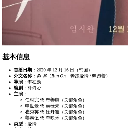
基本信息
首播日期
：2020 年 12 月 16 日（韩国）
外文名称
：
런 온
（
Run On
，奔跑爱情 / 奔跑着）
导演
：李在勋
编剧
：朴诗贤
主演
：
任时完 饰 奇善谦（关键角色）
申世景 饰 吴薇朱（关键角色）
崔秀英 饰 徐丹雅（关键角色）
姜泰伍 饰 李映禾（关键角色）
类型
：爱情