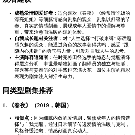
成熟爱情剧爱好者
：适合喜欢《春夜》《经常请吃饭的
漂亮姐姐》等细腻情感向剧集的观众，剧集以舒缓的节
奏、真实的情感刻画，展现成年人爱情中的理解与尊
重，带来治愈而温暖的观剧体验。
自我成长题材关注者
：对 “人生选择”“打破束缚” 等话题
感兴趣的观众，能通过角色的故事获得共鸣，感受 “跟
随内心步调” 的勇气与力量，引发对自我人生的思考。
主演阵容追随者
：任时完将田径选手的隐忍与觉醒演绎
得层次分明，申世景精准刻画了翻译员的独立与细腻，
崔秀英与姜泰伍的对手戏也充满火花，四位主演的精彩
表现为剧集注入鲜活生命力。
同类型剧集推荐
1. 《春夜》（2019，韩国）
相似点
：同为细腻内敛的爱情剧，聚焦成年人的情感选
择与自我觉醒，通过日常细节传递爱情的温暖与克制，
风格舒缓治愈，情感刻画真实动人。