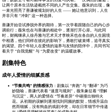
让两个原本生活轨迹截然不同的人产生交集。薇朱的出现，像
一束光照亮了善谦被规划好的人生 —— 她让他意识到，人生
并非只有 “冲刺” 这一种选择。
善谦开始尝试挣脱外界的期待，第一次学着跟随自己的内心步
调前行；薇朱也在与善谦的相处中，逐渐打开心扉。与此同
时，财阀继承人徐丹雅与艺术天才李映禾也在各自的人生困境
中相遇，他们同样在彼此的影响下，勇敢打破束缚，追寻真实
的渴望。四个年轻人在爱情的滋养与友情的陪伴中，共同书写
着关于 “自我觉醒” 与 “为爱改变” 的温暖故事。
剧集特色
成年人爱情的细腻质感
“节奏共鸣” 的情感张力
：剧集以 “奔跑” 与 “翻译” 为巧
妙隐喻，善谦代表着 “速度与规则”，薇朱象征着 “理解
与沉淀”，两人的爱情在 “节奏差异” 中碰撞出独特火
花。从初期的误解到逐渐找到同频的默契，情感升温自
然而细腻，没有狗血的戏剧冲突，却在日常细节中传递
出 “爱情是理解彼此节奏” 的成熟内核。