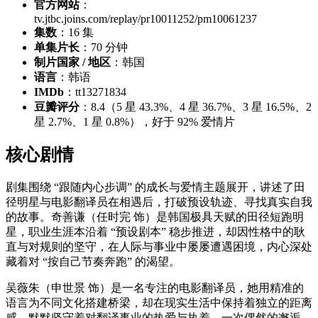
官方网站
：
tv.jtbc.joins.com/replay/pr10011252/pm10061237
集数
：16 集
单集片长
：70 分钟
制片国家 / 地区
：韩国
语言
：韩语
IMDb
：tt13271834
豆瓣评分
：8.4（5 星 43.3%、4 星 36.7%、3 星 16.5%、2
星 2.7%、1 星 0.8%），好于 92% 爱情片
核心剧情
剧集围绕 “跟随内心步调” 的成长与爱情主题展开，讲述了田
径明星与电影翻译员在相遇后，打破预设轨迹、寻找真实自我
的故事。奇善谦（任时完 饰）是韩国极具天赋的田径短跑明
星，职业生涯本沿着 “预设剧本” 稳步推进，却因性格中的耿
直与对规则的坚守，在人际与事业中屡屡遭遇困境，内心深处
藏着对 “按自己节奏奔跑” 的渴望。
吴薇朱（申世景 饰）是一名专注的电影翻译员，她用精准的
语言为不同文化搭建桥梁，却在现实生活中保持着独立的距离
感，默默坚守着对翻译事业的热爱与执着。一次偶然的邂逅，