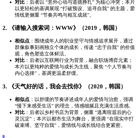
对比
：后者以 “意外心动与道德挣扎” 为核心冲突；本片
以更轻松的基调展现 “打破预设、追寻自我” 的主题，爱
情线更侧重 “节奏共鸣与相互成就”。
2. 《请输入搜索词：WWW》（2019，韩国）
相似点
：围绕成年人的职业坚守与情感追求展开，通过
群像叙事刻画独立个体的成长，传递 “忠于自我” 的价值
观，角色塑造立体鲜活。
对比
：后者以互联网行业为背景，融合职场博弈元素；
本片以更纯粹的爱情与成长为主线，聚焦 “个人节奏与
内心选择”，基调更温柔舒缓。
3. 《天气好的话，我会去找你》（2020，韩国）
相似点
：以舒缓的节奏讲述成年人的爱情与治愈，强调
“慢下来感受生活” 的理念，情感细腻且充满生活质感。
对比
：后者以乡村书店为背景，侧重 “逃离喧嚣后的心
灵沉淀”；本片以都市生活为舞台，更强调 “在现实中打
破束缚、坚守自我”，爱情线与成长线结合更紧密。
0