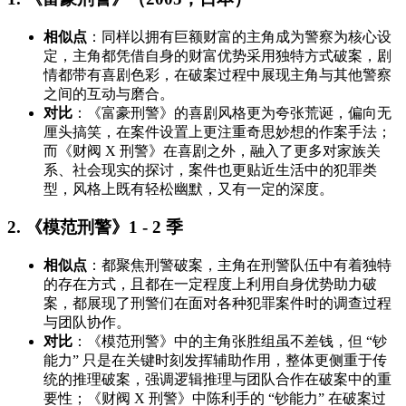
相似点
：同样以拥有巨额财富的主角成为警察为核心设
定，主角都凭借自身的财富优势采用独特方式破案，剧
情都带有喜剧色彩，在破案过程中展现主角与其他警察
之间的互动与磨合。
对比
：《富豪刑警》的喜剧风格更为夸张荒诞，偏向无
厘头搞笑，在案件设置上更注重奇思妙想的作案手法；
而《财阀 X 刑警》在喜剧之外，融入了更多对家族关
系、社会现实的探讨，案件也更贴近生活中的犯罪类
型，风格上既有轻松幽默，又有一定的深度。
2. 《模范刑警》1 - 2 季
相似点
：都聚焦刑警破案，主角在刑警队伍中有着独特
的存在方式，且都在一定程度上利用自身优势助力破
案，都展现了刑警们在面对各种犯罪案件时的调查过程
与团队协作。
对比
：《模范刑警》中的主角张胜组虽不差钱，但 “钞
能力” 只是在关键时刻发挥辅助作用，整体更侧重于传
统的推理破案，强调逻辑推理与团队合作在破案中的重
要性；《财阀 X 刑警》中陈利手的 “钞能力” 在破案过