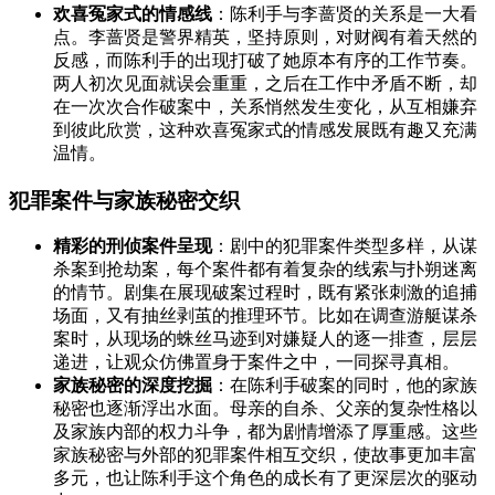
欢喜冤家式的情感线
：陈利手与李蔷贤的关系是一大看
点。李蔷贤是警界精英，坚持原则，对财阀有着天然的
反感，而陈利手的出现打破了她原本有序的工作节奏。
两人初次见面就误会重重，之后在工作中矛盾不断，却
在一次次合作破案中，关系悄然发生变化，从互相嫌弃
到彼此欣赏，这种欢喜冤家式的情感发展既有趣又充满
温情。
犯罪案件与家族秘密交织
精彩的刑侦案件呈现
：剧中的犯罪案件类型多样，从谋
杀案到抢劫案，每个案件都有着复杂的线索与扑朔迷离
的情节。剧集在展现破案过程时，既有紧张刺激的追捕
场面，又有抽丝剥茧的推理环节。比如在调查游艇谋杀
案时，从现场的蛛丝马迹到对嫌疑人的逐一排查，层层
递进，让观众仿佛置身于案件之中，一同探寻真相。
家族秘密的深度挖掘
：在陈利手破案的同时，他的家族
秘密也逐渐浮出水面。母亲的自杀、父亲的复杂性格以
及家族内部的权力斗争，都为剧情增添了厚重感。这些
家族秘密与外部的犯罪案件相互交织，使故事更加丰富
多元，也让陈利手这个角色的成长有了更深层次的驱动