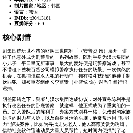
制片国家 / 地区
：韩国
语言
：韩语
IMDb:
tt30413181
豆瓣评分
：6.9
核心剧情
剧集围绕玩世不恭的财阀三世陈利手（安普贤 饰）展开，讲
述了他意外成为刑警后的一系列故事。陈利手身为汉水集团的
小儿子，平日里无所事事，最大的爱好便是玩警察游戏，甚至
不惜租下整栋百货公司模拟警察执行任务的场景。一次偶然的
机会，在抓捕强盗杀人犯的行动中，拥有格斗技能的他徒手制
伏罪犯，却被重案组组长李蔷贤（朴智炫 饰）误当作暴行犯
逮捕。
阴差阳错之下，警署与汉水集团达成协议，对外宣称陈利手是
执行秘密任务的卧底警察，就这样，他正式成为了重案组的一
员。加入警队后的陈利手，办案方式别具一格，凭借财阀家族
雄厚的财力与人脉，以及自身灵活的头脑，他常常运用 “钞能
力” 解决案件，比如为寻找走失老人，他以高额奖赏为诱饵，
借助社交软件迅速动员大量人员帮忙，短时间内便找到了老