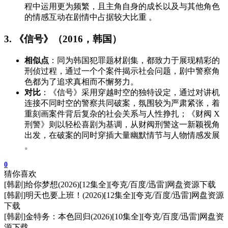
程中运用更为频繁，且主角自身的成长以及与其他角色
的情感互动在剧情中占据较大比重 。
3. 《信号》（2016，韩国）
相似点
：同为韩国犯罪题材剧集，都致力于展现精彩的
刑侦过程，通过一个个案件揭示社会问题，剧中警察角
色都为了追求真相而不懈努力。
对比
：《信号》采用穿越时空的独特设定，通过对讲机
连接不同时空的警察共同破案，氛围较为严肃紧张，着
重刻画案件背后复杂的社会关系与人性挣扎；《财阀 X
刑警》则以轻松喜剧为基调，从财阀刑警这一新颖视角
出发，在破案的同时穿插大量幽默情节与人物情感发展
。
0
猜你喜欢
[韩剧]给你梦想(2026)[12集全][夸克/百度/迅雷]网盘资源下载
[韩剧]明天也要上班！(2026)[12集全][夸克/百度/迅雷]网盘资源
下载
[韩剧]金特务：本色回归(2026)[10集全][夸克/百度/迅雷]网盘资
源下载