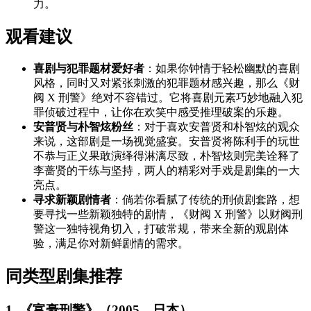
力。
观看建议
喜剧与犯罪题材爱好者
：如果你钟情于轻松幽默的喜剧
风格，同时又对紧张刺激的犯罪题材感兴趣，那么《财
阀 X 刑警》绝对不容错过。它将喜剧元素巧妙地融入犯
罪侦破过程中，让你在欢笑中感受推理破案的乐趣。
安普贤与朴智炫粉丝
：对于喜欢安普贤和朴智炫的观众
来说，这部剧是一场视觉盛宴。安普贤将陈利手的玩世
不恭与正义果敢演绎得淋漓尽致，朴智炫则完美诠释了
李蔷贤的干练与坚持，两人的精彩对手戏是剧集的一大
亮点。
寻求新颖剧情者
：倘若你看腻了传统的刑侦剧套路，想
要寻找一些新颖独特的剧情，《财阀 X 刑警》以财阀刑
警这一独特视角切入，打破常规，带来全新的观剧体
验，满足你对新鲜剧情的需求。
同类型剧集推荐
1. 《富豪刑警》（2005，日本）