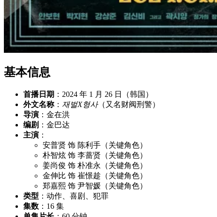
基本信息
首播日期
：2024 年 1 月 26 日（韩国）
外文名称
：
재벌X형사
（又名财阀刑警）
导演
：金在洪
编剧
：金巴达
主演
：
安普贤 饰 陈利手（关键角色）
朴智炫 饰 李蔷贤（关键角色）
姜尚俊 饰 朴准永（关键角色）
金伸比 饰 崔憬趁（关键角色）
郑嘉熙 饰 尹智媛（关键角色）
类型
：动作、喜剧、犯罪
集数
：16 集
单集片长
：60 分钟