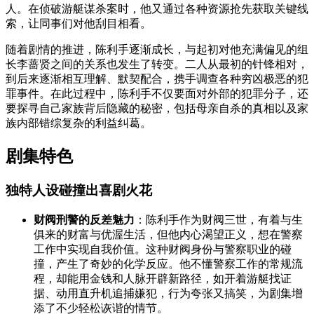
人。在侦破游艇谋杀案时，他又通过各种资源抢先获取关键线
索，让同事们对他刮目相看。
随着剧情的推进，陈利手逐渐成长，与起初对他充满偏见的组
长李蔷贤之间的关系也发生了转变。二人从最初的针锋相对，
到后来逐渐相互理解、默契配合，携手调查各种穷凶极恶的犯
罪事件。在此过程中，陈利手不仅要面对外部的犯罪分子，还
要探寻自己家族背后隐藏的秘密，包括母亲自杀的真相以及家
族内部错综复杂的利益纠葛。
剧集特色
独特人设碰撞出喜剧火花
财阀刑警的反差魅力
：陈利手作为财阀三世，有着与生
俱来的财富与优渥生活，但他内心渴望正义，想在警察
工作中实现自我价值。这种财阀身份与警察职业的碰
撞，产生了奇妙的化学反应。他不懂警察工作的常规流
程，却能用金钱和人脉开辟新路径，如开着游艇找证
据、动用直升机追捕嫌犯，行为夸张又搞笑，为剧集增
添了不少轻松诙谐的情节。