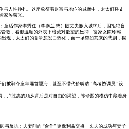
欲望斗争与人性挣扎。这座象征着财富与地位的城堡中，太太们将丈
延续家族荣光。
密；童话作家李秀任（李泰兰 饰）随丈夫搬入城堡后，因拒绝盲
严格管教，看似温顺的外表下暗藏对欲望的压抑；富家女陈珍熙
）的出现，太太们的竞争愈发白热化，而一场突如其来的悲剧，揭
们被剥夺童年埋首题海，甚至不惜代价聘请 “高考协调员” 设
恐惧，卢胜惠的顺从背后是对自由的渴望，陈珍熙的模仿中藏着身
与反抗；夫妻间的 “合作” 更像利益交换，丈夫的成功与妻子