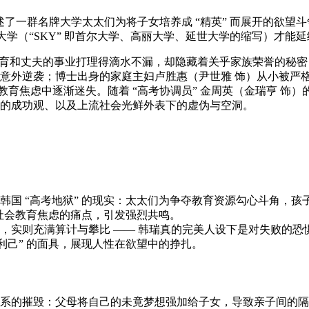
台，讲述了一群名牌大学太太们为将子女培养成 “精英” 而展开的
大学（“SKY” 即首尔大学、高丽大学、延世大学的缩写）才能
的教育和丈夫的事业打理得滴水不漏，却隐藏着关乎家族荣誉的秘
帮助下意外逆袭；博士出身的家庭主妇卢胜惠（尹世雅 饰）从小被
教育焦虑中逐渐迷失。随着 “高考协调员” 金周英（金瑞亨 饰
曲的成功观、以及上流社会光鲜外表下的虚伪与空洞。
国 “高考地狱” 的现实：太太们为争夺教育资源勾心斗角，孩子
国社会教育焦虑的痛点，引发强烈共鸣。
，实则充满算计与攀比 —— 韩瑞真的完美人设下是对失败的
利己” 的面具，展现人性在欲望中的挣扎。
系的摧毁：父母将自己的未竟梦想强加给子女，导致亲子间的隔阂