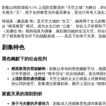
剧集以韩国顶端 0.1% 上流阶层聚居的 “天空之城” 为舞
夫视为 “王”，把子女的教育当作最高事业，坚信只有考入顶尖
韩瑞真（廉晶雅 饰）是天空之城的 “女王”，她将两个女儿
从 “精英教育” 模式，成为太太们的 “公敌”，却在儿子的
（吴娜拉 饰）视韩瑞真为偶像，疯狂模仿她的生活方式，却在
开了精英教育光环下的残酷真相 —— 高压下的亲子关系、扭
剧集特色
黑色幽默下的社会批判
精英教育的荒诞解构
：剧集以夸张的黑色幽默手法，揭露韩
计升学捷径。这种对 “唯学历论” 的尖锐讽刺，直击韩
上流阶层的虚伪图鉴
：天空之城的太太们表面上优雅和睦
份认同的迷茫。剧集通过群像刻画，撕开上流社会 “精致
家庭关系的深刻剖析
亲子与夫妻的矛盾张力
：剧集深入挖掘教育焦虑对家庭关