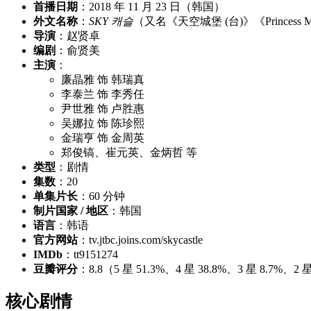
首播日期
：2018 年 11 月 23 日（韩国）
外文名称
：
SKY 캐슬
（又名《天空城堡 (台)》《Princess Ma
导演
：赵贤卓
编剧
：俞贤美
主演
：
廉晶雅 饰 韩瑞真
李泰兰 饰 李秀任
尹世雅 饰 卢胜惠
吴娜拉 饰 陈珍熙
金瑞亨 饰 金周英
郑俊镐、崔元英、金炳哲 等
类型
：剧情
集数
：20
单集片长
：60 分钟
制片国家 / 地区
：韩国
语言
：韩语
官方网站
：tv.jtbc.joins.com/skycastle
IMDb
：tt9151274
豆瓣评分
：8.8（5 星 51.3%、4 星 38.8%、3 星 8.7%、
核心剧情