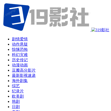
剧情爱情
动作悬疑
惊悚恐怖
科幻灾难
历史传记
动漫动画
豆瓣高分影片
最新影视速递
海外剧集
综艺
纪录片
欧美剧
韩剧
日剧