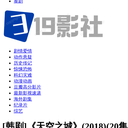
泰剧
剧情爱情
动作悬疑
历史传记
惊悚恐怖
科幻灾难
动漫动画
豆瓣高分影片
最新影视速递
海外剧集
纪录片
综艺
[韩剧]《天空之城》(2018)(