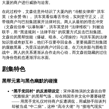
大厦的商户进行威胁与迫害。
在此过程中，文森佐意外结识了大厦内的 “冷酷女律师” 洪车
英（全余赟 饰）。洪车英看似毒舌市侩，实则坚守正义，正
带领商户与巴别集团展开法律对抗。两人从最初的理念冲突
（文森佐信奉 “以暴制暴”，洪车英坚持 “法律维权”）到被迫
联手，用 “黑道规则 + 法律手段” 的双重方式反击巴别集团。
文森佐的黑帮技能（爆破、暗杀、心理操控）与洪车英的法律
知识形成奇妙互补，他们不仅要夺回金条，更要揭露巴别集团
的腐败黑幕，为受压迫的商户讨回公道。在刀光剑影与唇枪舌
战中，两人的关系逐渐从合作走向心动，而文森佐隐藏的过往
与身份危机也逐渐浮出水面。
剧集特色
黑帮元素与黑色幽默的碰撞
“黑手党回村” 的反差萌设定
：宋仲基饰演的文森佐自带
“优雅狠戾” 的黑帮气场，却在韩国市井文化中屡屡碰壁
—— 用黑手党礼仪对待商户反遭调侃，用威胁手段谈判
却被当成 “中二病”，这种 “高冷大佬” 与 “接地气现实”