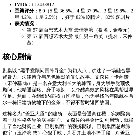
IMDb
：tt13433812
豆瓣评分
：8.0（5 星 36.5%、4 星 37.0%、3 星 19.8%、2
星 4.2%、1 星 2.5%），好于 82% 剧情片、82% 喜剧片
获奖情况
：
第 57 届百想艺术大赏 最佳导演（提名，金希元）
第 57 届百想艺术大赏 最佳男主角奖（提名，宋仲
基）
核心剧情
剧集以 “黑手党顾问回韩寻金” 为切入点，讲述了一场融合黑
帮暴力、法律博弈与黑色幽默的复仇故事。文森佐・卡萨诺
（宋仲基 饰）是一名在意大利长大的韩裔，身为黑手党顶级
顾问，他精通谋略、身手狠辣，以冷酷高效的风格在黑帮世界
立足。然而，在组织内部权力洗牌后，他为寻找当年隐藏在首
尔一栋旧建筑物地下的金条，不得不暂时返回故国。
这栋名为 “盖亚大厦” 的建筑，表面是普通商住楼，实则聚集
着一群性格各异的底层商户。文森佐的寻金计划刚启动，就撞
上了当地财阀企业 “巴别集团” 的强拆阴谋。巴别集团总裁张
俊宇（玉泽演 饰）心狠手辣，为吞并土地不择手段，对盖亚