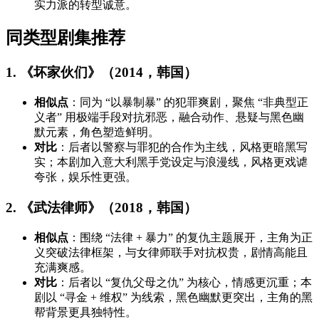
实力派的转型诚意。
同类型剧集推荐
1. 《坏家伙们》（2014，韩国）
相似点
：同为 “以暴制暴” 的犯罪爽剧，聚焦 “非典型正
义者” 用极端手段对抗邪恶，融合动作、悬疑与黑色幽
默元素，角色塑造鲜明。
对比
：后者以警察与罪犯的合作为主线，风格更暗黑写
实；本剧加入意大利黑手党设定与浪漫线，风格更戏谑
夸张，娱乐性更强。
2. 《武法律师》（2018，韩国）
相似点
：围绕 “法律 + 暴力” 的复仇主题展开，主角为正
义突破法律框架，与女律师联手对抗权贵，剧情高能且
充满爽感。
对比
：后者以 “复仇父母之仇” 为核心，情感更沉重；本
剧以 “寻金 + 维权” 为线索，黑色幽默更突出，主角的黑
帮背景更具独特性。