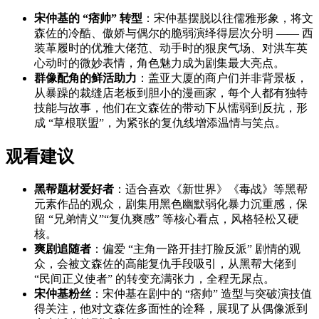
宋仲基的 “痞帅” 转型
：宋仲基摆脱以往儒雅形象，将文
森佐的冷酷、傲娇与偶尔的脆弱演绎得层次分明 —— 西
装革履时的优雅大佬范、动手时的狠戾气场、对洪车英
心动时的微妙表情，角色魅力成为剧集最大亮点。
群像配角的鲜活助力
：盖亚大厦的商户们并非背景板，
从暴躁的裁缝店老板到胆小的漫画家，每个人都有独特
技能与故事，他们在文森佐的带动下从懦弱到反抗，形
成 “草根联盟”，为紧张的复仇线增添温情与笑点。
观看建议
黑帮题材爱好者
：适合喜欢《新世界》《毒战》等黑帮
元素作品的观众，剧集用黑色幽默弱化暴力沉重感，保
留 “兄弟情义”“复仇爽感” 等核心看点，风格轻松又硬
核。
爽剧追随者
：偏爱 “主角一路开挂打脸反派” 剧情的观
众，会被文森佐的高能复仇手段吸引，从黑帮大佬到
“民间正义使者” 的转变充满张力，全程无尿点。
宋仲基粉丝
：宋仲基在剧中的 “痞帅” 造型与突破演技值
得关注，他对文森佐多面性的诠释，展现了从偶像派到