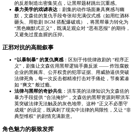
的反差制造出密集笑点，让黑帮题材跳出沉重感。
暴力美学的戏谑表达
：剧集的动作场面兼具爽感与幽
默，文森佐的复仇手段夸张却充满仪式感（如用红酒杯
砸头、用歌剧 BGM 搭配爆破戏），将黑帮暴力转化为
“黑色幽默式正义”，既满足观众对 “恶有恶报” 的期待，
又避免过度血腥的压抑。
正邪对抗的高能叙事
“以暴制暴” 的复仇爽感
：区别于传统律政剧的 “程序正
义”，剧集让文森佐用黑帮逻辑手撕反派 —— 炸毁腐败
企业的黑账库、公开权贵的犯罪证据、用威胁逼供突破
法律死角，每一次反击都精准打击对手痛处，节奏紧凑
如 “爽文” 般过瘾。
法律与黑帮的奇妙共生
：洪车英的法律知识为文森佐的
暴力手段提供 “合法掩护”，文森佐的黑帮资源则帮洪车
英突破法律无法触及的灰色地带。这种 “正义不必墨守
成规” 的设定，既讽刺了现实中法律的局限性，又让 “非
典型维权” 的剧情充满新意。
角色魅力的极致发挥