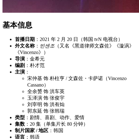
基本信息
首播日期
：2021 年 2 月 20 日（韩国 tvN 电视台）
外文名称
：
빈센조
（又名《黑道律师文森佐》《漩涡》
《Vincenzo》）
导演
：金希元
编剧
：朴才范
主演
：
宋仲基 饰 朴柱亨 / 文森佐・卡萨诺（Vincenzo
Cassano）
全余赟 饰 洪车英
玉泽演 饰 张俊宇
刘宰明 饰 洪有灿
郭东延 饰 张韩瑞
类型
：剧情、喜剧、动作、爱情
集数
：20 集（单集片长 80 分钟）
制片国家 / 地区
：韩国
语言
：韩语