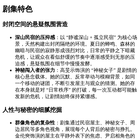
剧集特色
封闭空间的悬疑氛围营造
深山民宿的压抑感
：以 “静谧深山 + 孤立民宿” 为核心场
景，天然构建出封闭隔绝的环境。夏日的蝉鸣、森林的
幽暗与民宿的寂静形成强烈对比，日常的平静之下暗藏
危机，让观众在看似舒缓的节奏中逐渐感受到无形的压
迫感，悬疑氛围在细节中慢慢发酵。
神秘闯入者的张力
：高旻示饰演的 “神秘女子” 是剧情的
核心悬念载体。她的沉默、反常举动与模糊背景，如同
一个移动的谜团，不断引发屋主与观众的猜测。她的存
在本身就是对 “日常秩序” 的打破，每一次互动都可能触
发新的危机，让剧情始终保持紧绷感。
人性与秘密的细腻挖掘
群像角色的复杂性
：剧集通过民宿屋主、神秘女子、周
边居民等多角色视角，展现每个人背后的秘密与挣扎。
金伦奭饰演的屋主在平静外表下的焦虑、尹启相角色的