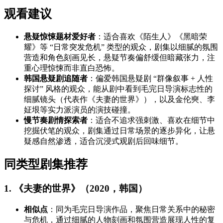
观看建议
悬疑惊悚题材爱好者
：适合喜欢《陌生人》《黑暗荣
耀》等 “日常突发危机” 类型的观众，剧集以细腻的氛围
营造和角色刻画见长，悬疑节奏偏舒缓但暗藏张力，注
重心理惊悚而非直白恐怖。
韩国悬疑剧追随者
：偏爱韩国悬疑剧 “群像叙事 + 人性
探讨” 风格的观众，能从剧中看到毛完日导演标志性的
细腻镜头（代表作《夫妻的世界》），以及金伦奭、李
姃垠等实力派演员的演技碰撞。
慢节奏剧情探索者
：适合不追求强刺激、喜欢在细节中
挖掘伏笔的观众，剧集通过日常场景的逐步异化，让悬
疑感自然渗透，适合沉浸式观剧后回味细节。
同类型剧集推荐
1. 《夫妻的世界》（2020，韩国）
相似点
：同为毛完日导演作品，聚焦日常关系中的秘密
与危机，通过细腻的人物刻画和氛围营造展现人性的复