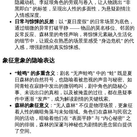
隐藏动机、李姃垠角色的旁观与卷入，让人物跳出 “非
黑即白” 的标签，呈现出人性的多面性，为悬疑剧情注
入情感深度。
日常与惊悚的反差
：以 “夏日度假” 的日常场景为底色，
通过细微的异常打破平静 —— 物品的莫名移位、邻居的
反常反应、森林里的奇怪声响，将惊悚元素融入生活化
的细节中，让观众在熟悉的场景里感受 “身边危机” 的代
入感，增强剧情的真实惊悚感。
象征意象的隐喻表达
“蛙鸣” 的多重含义
：剧名 “无声蛙鸣” 中的 “蛙” 既是夏
日森林的自然符号，也隐喻着被忽视的声音与秘密。如
同青蛙在寂静中发出的微弱鸣叫，剧中角色的隐秘心
事、未说出口的真相，以及被掩盖的过往，都在悬疑事
件中逐渐 “发声”，成为解读剧情的关键线索。
森林的象征意义
：“无人森林” 不仅是物理场景，更象征
着人性的幽暗角落与未知领域。角色们在森林与民宿之
间的活动，暗喻着他们在 “表面平静” 与 “内心秘密” 之
间的徘徊，森林的深邃与神秘也为剧情的悬念留白提供
了空间。