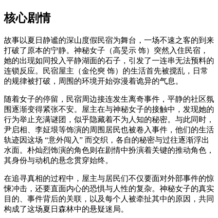
核心剧情
故事以夏日静谧的深山度假民宿为舞台，一场不速之客的到来
打破了原本的宁静。神秘女子（高旻示 饰）突然入住民宿，
她的出现如同投入平静湖面的石子，引发了一连串无法预料的
连锁反应。民宿屋主（金伦奭 饰）的生活首先被搅乱，日常
的规律被打破，周围的环境开始弥漫着诡异的气息。
随着女子的停留，民宿周边接连发生离奇事件，平静的社区氛
围逐渐变得紧张不安。屋主在与神秘女子的接触中，发现她的
行为举止充满谜团，似乎隐藏着不为人知的秘密。与此同时，
尹启相、李姃垠等饰演的周围居民也被卷入事件，他们的生活
轨迹因这场 “意外闯入” 而交织，各自的秘密与过往逐渐浮出
水面。朴灿烈饰演的角色则在剧情中扮演着关键的推动角色，
其身份与动机的悬念贯穿始终。
在追寻真相的过程中，屋主与居民们不仅要面对外部事件的惊
悚冲击，还要直面内心的恐惧与人性的复杂。神秘女子的真实
目的、事件背后的关联，以及每个人被牵扯其中的原因，共同
构成了这场夏日森林中的悬疑迷局。