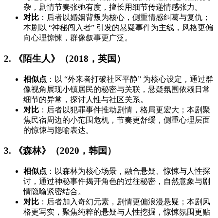
杂，剧情节奏张弛有度，擅长用细节传递情感张力。
对比
：后者以婚姻背叛为核心，侧重情感纠葛与复仇；
本剧以 “神秘闯入者” 引发的悬疑事件为主线，风格更偏
向心理惊悚，群像叙事更广泛。
2. 《陌生人》（2018，英国）
相似点
：以 “外来者打破社区平静” 为核心设定，通过群
像视角展现小镇居民的秘密与关联，悬疑氛围依赖日常
细节的异常，探讨人性与社区关系。
对比
：后者以犯罪事件推动剧情，格局更宏大；本剧聚
焦民宿周边的小范围危机，节奏更舒缓，侧重心理层面
的惊悚与隐喻表达。
3. 《森林》（2020，韩国）
相似点
：以森林为核心场景，融合悬疑、惊悚与人性探
讨，通过神秘事件揭开角色的过往秘密，自然意象与剧
情隐喻紧密结合。
对比
：后者加入奇幻元素，剧情更偏浪漫悬疑；本剧风
格更写实，聚焦纯粹的悬疑与人性挖掘，惊悚氛围更贴