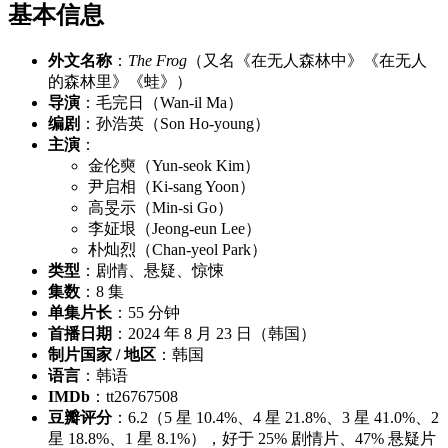
基本信息
外文名称
：
The Frog
（又名《在无人森林中》《在无人
的森林里》《蛙》）
导演
：毛完日（Wan-il Ma）
编剧
：孙浩英（Son Ho-young）
主演
：
金伦奭（Yun-seok Kim）
尹启相（Ki-sang Yoon）
高旻示（Min-si Go）
李姃垠（Jeong-eun Lee）
朴灿烈（Chan-yeol Park）
类型
：剧情、悬疑、惊悚
集数
：8 集
单集片长
：55 分钟
首播日期
：2024 年 8 月 23 日（韩国）
制片国家 / 地区
：韩国
语言
：韩语
IMDb
：tt26767508
豆瓣评分
：6.2（5 星 10.4%、4 星 21.8%、3 星 41.0%、2
星 18.8%、1 星 8.1%），好于 25% 剧情片、47% 悬疑片