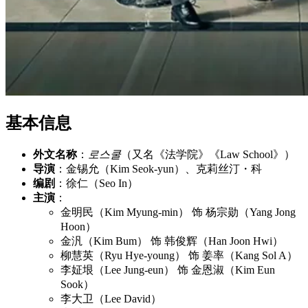
基本信息
外文名称
：
로스쿨
（又名《法学院》《Law School》）
导演
：金锡允（Kim Seok-yun）、克莉丝汀・科
编剧
：徐仁（Seo In）
主演
：
金明民（Kim Myung-min） 饰 杨宗勋（Yang Jong
Hoon）
金汎（Kim Bum） 饰 韩俊辉（Han Joon Hwi）
柳慧英（Ryu Hye-young） 饰 姜率（Kang Sol A）
李姃垠（Lee Jung-eun） 饰 金恩淑（Kim Eun
Sook）
李大卫（Lee David）