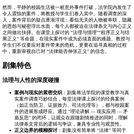
然而，平静的校园生活被一桩意外事件打破，法学院内发生了
令人震惊的案件，将教授与学生们卷入其中。随着调查的深
入，案件背后的疑点逐渐浮现：看似无关的人物被串联，隐藏
的恩怨与秘密浮出水面，每个人都被迫在法律条文与内心正义
之间做出抉择。在课堂上探讨的 “法理与情理”“程序正义与结
果正义” 等命题，在现实案件中成为必须直面的难题。教授与
学生们不仅要应对案件带来的危机，更要在追寻真相的过程
中，重新审视自己对 “法律能否伸张正义” 的信念。
剧集特色
法理与人性的深度碰撞
案例与现实的紧密交织
：剧集将法学院的课堂教学与真
实案件调查巧妙结合，每堂法律课上探讨的经典案例
（如正当防卫、证据效力、司法伦理等），都与校园案
件的进展形成呼应。通过 “理论讲解 — 现实应用 — 矛
盾反思” 的闭环，让观众在跟随剧情推进的同时，理解
法律条文背后的逻辑与争议，兼具专业性与观赏性。
正义边界的模糊探讨
：剧集没有简单将 “法律” 等同于