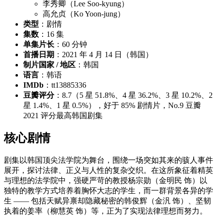
李秀卿（Lee Soo-kyung）
高允贞（Ko Yoon-jung）
类型
：剧情
集数
：16 集
单集片长
：60 分钟
首播日期
：2021 年 4 月 14 日（韩国）
制片国家 / 地区
：韩国
语言
：韩语
IMDb
：tt13885336
豆瓣评分
：8.7（5 星 51.8%、4 星 36.2%、3 星 10.2%、2
星 1.4%、1 星 0.5%），好于 85% 剧情片，No.9 豆瓣
2021 评分最高韩国剧集
核心剧情
剧集以韩国顶尖法学院为舞台，围绕一场突如其来的骇人事件
展开，探讨法律、正义与人性的复杂交织。在这所象征着精英
与理想的法学院中，强硬严苛的教授杨宗勋（金明民 饰）以
独特的教学方式培养着胸怀大志的学生，而一群背景各异的学
生 —— 包括天赋异禀却隐藏秘密的韩俊辉（金汎 饰）、坚韧
执着的姜率（柳慧英 饰）等，正为了实现法律理想而努力。