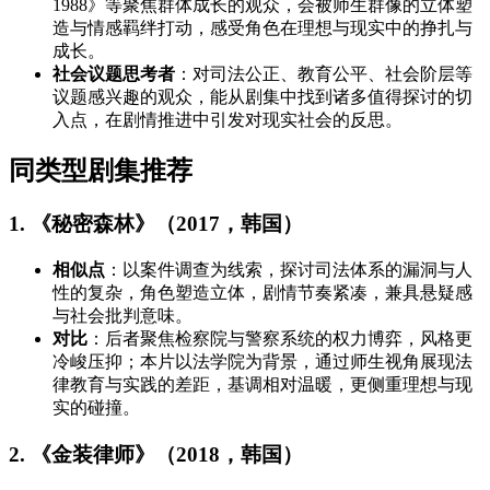
1988》等聚焦群体成长的观众，会被师生群像的立体塑
造与情感羁绊打动，感受角色在理想与现实中的挣扎与
成长。
社会议题思考者
：对司法公正、教育公平、社会阶层等
议题感兴趣的观众，能从剧集中找到诸多值得探讨的切
入点，在剧情推进中引发对现实社会的反思。
同类型剧集推荐
1. 《秘密森林》（2017，韩国）
相似点
：以案件调查为线索，探讨司法体系的漏洞与人
性的复杂，角色塑造立体，剧情节奏紧凑，兼具悬疑感
与社会批判意味。
对比
：后者聚焦检察院与警察系统的权力博弈，风格更
冷峻压抑；本片以法学院为背景，通过师生视角展现法
律教育与实践的差距，基调相对温暖，更侧重理想与现
实的碰撞。
2. 《金装律师》（2018，韩国）