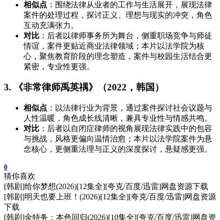
相似点
：围绕法律从业者的工作与生活展开，展现法律
案件的处理过程，探讨正义、理想与现实的冲突，角色
互动充满张力。
对比
：后者以律师事务所为舞台，侧重职场竞争与师徒
情谊，案件更贴近商业法律领域；本片以法学院为核
心，聚焦教育阶段的理念塑造，案件与校园生活结合更
紧密，专业性更强。
3. 《非常律师禹英禑》（2022，韩国）
相似点
：以法律行业为背景，通过案件探讨社会议题与
人性温暖，角色成长线清晰，兼具专业性与情感共鸣。
对比
：后者以自闭症律师的视角展现法律实践中的包容
与挑战，风格更偏向温情治愈；本片以法学院案件为悬
念核心，更侧重法理与正义的深度探讨，悬疑感更强。
0
猜你喜欢
[韩剧]给你梦想(2026)[12集全][夸克/百度/迅雷]网盘资源下载
[韩剧]明天也要上班！(2026)[12集全][夸克/百度/迅雷]网盘资源
下载
[韩剧]金特务：本色回归(2026)[10集全][夸克/百度/迅雷]网盘资