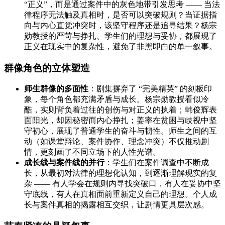
“正义”，而是通过案件中的灰色地带引发思考 —— 当法
律程序无法触及真相时，是否可以突破规则？当证据指
向与内心直觉冲突时，该坚守程序还是追寻结果？杨宗
勋教授的严苛与挣扎、学生们的理想与妥协，都展现了
正义在现实中的复杂性，避免了非黑即白的单一叙事。
群像角色的立体塑造
师生群像的多面性
：剧集摒弃了 “完美精英” 的刻板印
象，每个角色都充满矛盾与成长。杨宗勋教授看似冷
酷，实则背负着过往的创伤与对正义的执着；韩俊辉表
面阳光，却因秘密而内心挣扎；姜率在贫困与歧视中坚
守初心，展现了普通学生的奋斗与韧性。师生之间的互
动（如课堂辩论、案件协作、理念冲突）不仅推动剧
情，更刻画了不同立场下的人性光谱。
成长线与案件线的并行
：学生们在案件调查中不断成
长，从最初对法律的理想化认知，到逐渐理解现实的复
杂 —— 有人学会在规则内寻找突破口，有人在妥协中坚
守底线，有人在真相面前重新定义自己的理想。个人成
长与案件真相的揭露相互交织，让剧情更具层次感。