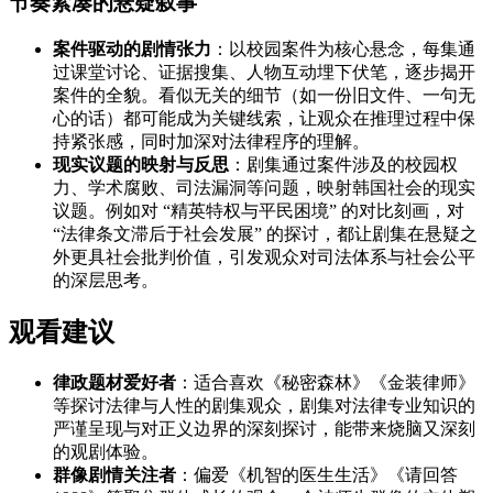
节奏紧凑的悬疑叙事
案件驱动的剧情张力
：以校园案件为核心悬念，每集通
过课堂讨论、证据搜集、人物互动埋下伏笔，逐步揭开
案件的全貌。看似无关的细节（如一份旧文件、一句无
心的话）都可能成为关键线索，让观众在推理过程中保
持紧张感，同时加深对法律程序的理解。
现实议题的映射与反思
：剧集通过案件涉及的校园权
力、学术腐败、司法漏洞等问题，映射韩国社会的现实
议题。例如对 “精英特权与平民困境” 的对比刻画，对
“法律条文滞后于社会发展” 的探讨，都让剧集在悬疑之
外更具社会批判价值，引发观众对司法体系与社会公平
的深层思考。
观看建议
律政题材爱好者
：适合喜欢《秘密森林》《金装律师》
等探讨法律与人性的剧集观众，剧集对法律专业知识的
严谨呈现与对正义边界的深刻探讨，能带来烧脑又深刻
的观剧体验。
群像剧情关注者
：偏爱《机智的医生生活》《请回答