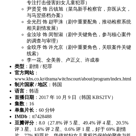
专注打击侵害妇女儿童犯罪）
尹贤旻 饰 吕镇旭（菜鸟新手检察官，弃医从文，
与马翌搭档办案）
全光烈 饰 赵甲洙（剧中重要配角，推动检察系统
相关剧情发展）
金汝珍 饰 闵智淑（剧中关键角色，参与核心案件
的调查与审理）
金旼序 饰 许允京（剧中重要角色，关联案件关键
线索）
李一花、全美善、卢正义、许成泰
类型
：剧情 / 犯罪
官方网站
：
www.kbs.co.kr/drama/witchscourt/about/program/index.html
制片国家 / 地区
：韩国
语言
：韩语
首播日期
：2017 年 10 月 9 日（韩国 KBS2TV）
集数
：16
单集片长
：60 分钟
IMDb
：tt7428488
豆瓣评分
：8.0（27.8% 评 5 星、49.4% 评 4 星、20.5%
评 3 星、1.6% 评 2 星、0.6% 评 1 星，好于 69% 剧情
片、77% 犯罪片，凭借对妇女儿童权益保护的聚焦与扎