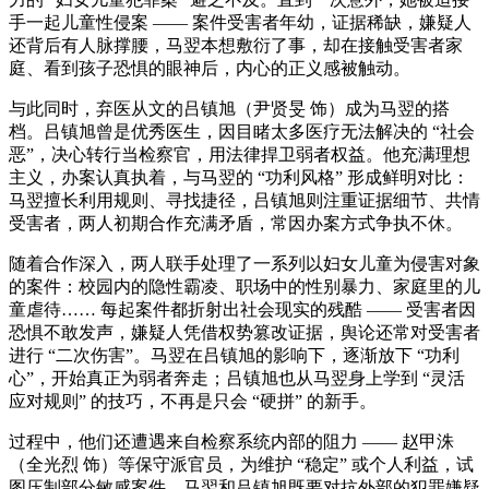
手一起儿童性侵案 —— 案件受害者年幼，证据稀缺，嫌疑人
还背后有人脉撑腰，马翌本想敷衍了事，却在接触受害者家
庭、看到孩子恐惧的眼神后，内心的正义感被触动。
与此同时，弃医从文的吕镇旭（尹贤旻 饰）成为马翌的搭
档。吕镇旭曾是优秀医生，因目睹太多医疗无法解决的 “社会
恶”，决心转行当检察官，用法律捍卫弱者权益。他充满理想
主义，办案认真执着，与马翌的 “功利风格” 形成鲜明对比：
马翌擅长利用规则、寻找捷径，吕镇旭则注重证据细节、共情
受害者，两人初期合作充满矛盾，常因办案方式争执不休。
随着合作深入，两人联手处理了一系列以妇女儿童为侵害对象
的案件：校园内的隐性霸凌、职场中的性别暴力、家庭里的儿
童虐待…… 每起案件都折射出社会现实的残酷 —— 受害者因
恐惧不敢发声，嫌疑人凭借权势篡改证据，舆论还常对受害者
进行 “二次伤害”。马翌在吕镇旭的影响下，逐渐放下 “功利
心”，开始真正为弱者奔走；吕镇旭也从马翌身上学到 “灵活
应对规则” 的技巧，不再是只会 “硬拼” 的新手。
过程中，他们还遭遇来自检察系统内部的阻力 —— 赵甲洙
（全光烈 饰）等保守派官员，为维护 “稳定” 或个人利益，试
图压制部分敏感案件。马翌和吕镇旭既要对抗外部的犯罪嫌疑