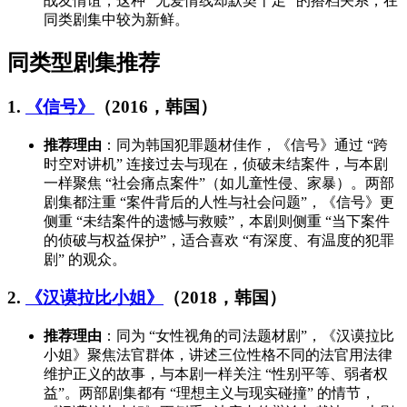
战友情谊，这种 “无爱情线却默契十足” 的搭档关系，在
同类剧集中较为新鲜。
同类型剧集推荐
1.
《信号》
（2016，韩国）
推荐理由
：同为韩国犯罪题材佳作，《信号》通过 “跨
时空对讲机” 连接过去与现在，侦破未结案件，与本剧
一样聚焦 “社会痛点案件”（如儿童性侵、家暴）。两部
剧集都注重 “案件背后的人性与社会问题”，《信号》更
侧重 “未结案件的遗憾与救赎”，本剧则侧重 “当下案件
的侦破与权益保护”，适合喜欢 “有深度、有温度的犯罪
剧” 的观众。
2.
《汉谟拉比小姐》
（2018，韩国）
推荐理由
：同为 “女性视角的司法题材剧”，《汉谟拉比
小姐》聚焦法官群体，讲述三位性格不同的法官用法律
维护正义的故事，与本剧一样关注 “性别平等、弱者权
益”。两部剧集都有 “理想主义与现实碰撞” 的情节，