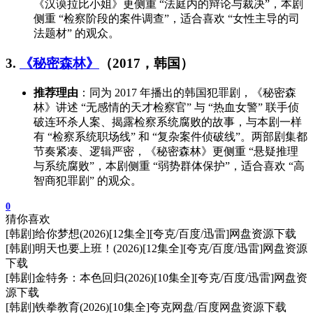
《汉谟拉比小姐》更侧重 “法庭内的辩论与裁决”，本剧
侧重 “检察阶段的案件调查”，适合喜欢 “女性主导的司
法题材” 的观众。
3.
《秘密森林》
（2017，韩国）
推荐理由
：同为 2017 年播出的韩国犯罪剧，《秘密森
林》讲述 “无感情的天才检察官” 与 “热血女警” 联手侦
破连环杀人案、揭露检察系统腐败的故事，与本剧一样
有 “检察系统职场线” 和 “复杂案件侦破线”。两部剧集都
节奏紧凑、逻辑严密，《秘密森林》更侧重 “悬疑推理
与系统腐败”，本剧侧重 “弱势群体保护”，适合喜欢 “高
智商犯罪剧” 的观众。
0
猜你喜欢
[韩剧]给你梦想(2026)[12集全][夸克/百度/迅雷]网盘资源下载
[韩剧]明天也要上班！(2026)[12集全][夸克/百度/迅雷]网盘资源
下载
[韩剧]金特务：本色回归(2026)[10集全][夸克/百度/迅雷]网盘资
源下载
[韩剧]铁拳教育(2026)[10集全]夸克网盘/百度网盘资源下载