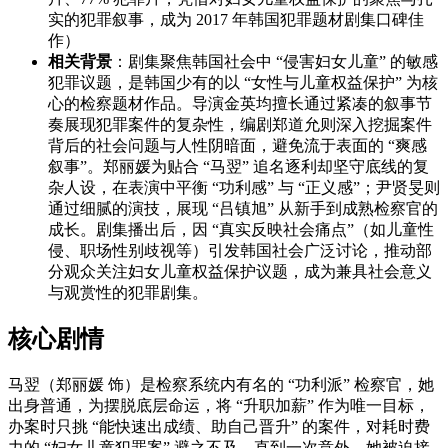
实的犯罪叙事，成为 2017 年韩国犯罪题材剧集口碑佳
作）
相关背景
：剧集聚焦韩国社会中 “侵害妇女儿童” 的敏感
犯罪议题，是韩国少有的以 “女性与儿童权益保护” 为核
心的检察题材作品。导演金英均擅长通过紧凑的叙事节
奏展现犯罪案件的复杂性，编剧郑道允则深入挖掘案件
背后的社会问题与人性阴暗面，避免流于表面的 “爽感
叙事”。郑丽媛为贴合 “马翌” 追名逐利却坚守底线的复
杂人设，在表演中平衡 “功利感” 与 “正义感”；尹贤旻则
通过细腻的演技，展现 “吕镇旭” 从新手到成熟检察官的
成长。剧集播出后，因 “真实反映社会痛点”（如儿童性
侵、职场性别歧视等）引发韩国社会广泛讨论，推动部
分观众关注妇女儿童权益保护议题，成为兼具社会意义
与观赏性的犯罪剧集。
核心剧情
马翌（郑丽媛 饰）是检察系统内有名的 “功利派” 检察官，她
出身普通，为摆脱底层命运，将 “升职加薪” 作为唯一目标，
办案时只挑 “能快速出成绩、助自己晋升” 的案件，对耗时费
力的 “妇女儿童犯罪案” 避之不及。直到一次意外，她被迫接