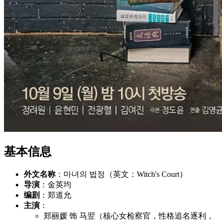
基本信息
外文名称
：마녀의 법정（英文：Witch's Court）
导演
：金英均
编剧
：郑道允
主演
：
郑丽媛 饰 马翌（核心女检察官，性格追名逐利，