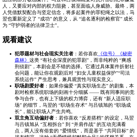
人，又要应对内部的权力阻挠，甚至面临人身威胁。最终，两
人凭借默契配合与坚定信念，将多起案件的罪犯绳之以法，马
翌也重新定义了 “成功” 的意义，从 “追名逐利的检察官” 成长
为 “守护弱者的法律卫士”。
观看建议
犯罪题材与社会现实关注者
：若你喜欢
《信号》
《秘密
森林》
这类 “有社会深度的犯罪剧”，而非纯粹的 “爽感
刑侦剧”，本剧会是不错的选择。它通过具体案件折射社
会问题，能让你在观剧后对 “妇女儿童权益保护”“司法
系统运作” 产生思考，兼具观赏性与现实意义。
职场剧爱好者
：如果你偏爱 “真实职场生态” 的剧集，本
剧对检察系统职场的刻画十分细腻 —— 既有同事间的竞
争与合作，也有上下级的权力博弈，还有 “新人适应职
场” 的细节，马翌的 “职场生存术” 与吕镇旭的 “职场成
长”，能让职场人产生共鸣。
双主角互动偏好者
：若你喜欢 “反差搭档” 的设定，马翌
与吕镇旭从 “互相拆台” 到 “并肩作战” 的互动充满看
点，两人没有俗套的 “爱情线”，而是基于 “共同目标” 的