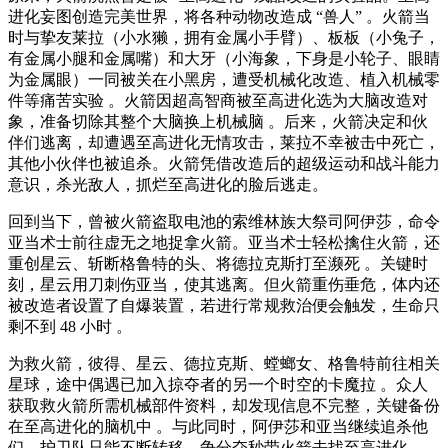
进化妄图创造完美世界，将各种动物改造成 “兽人” 。火箭当
时与挚友莱拉（小水獭，拥有金属小手臂）、板板（小兔子，
有金属小腿和金属嘴）和大牙（小海象，下身是小轮子、眼睛
为金属眼）一同被关在小黑房，遭受机械化改造、植入机械零
件等痛苦实验 。火箭因超高智商被至高进化选为大脑改造对
象，准备切除其整个大脑换上机械脑 。后来，火箭决定和伙
伴们逃离，却遭遇至高进化无情攻击，莱拉不幸被击中死亡，
其他小伙伴也被追杀。火箭凭借改造后的超级运动和战斗能力
意识，杀光敌人，抓烂至高进化的脸后逃走。
回到当下，曾被火箭盗取电池的索维林族大祭司阿伊莎，命令
亚当术士前往虚无之地捉拿火箭。亚当术士轻松擒住火箭，还
重创星云、斩断格鲁特的头、将德拉克斯打至濒死 。关键时
刻，星云用刀刺伤亚当，使其逃离。但火箭重伤垂危，体内还
被改造者设置了自爆装置，若进行常规救治便会触发，生命只
剩不到 48 小时 。
为救火箭，彼得、星云、德拉克斯、螳螂女、格鲁特前往相关
星球，途中偶遇已加入掠夺者的另一个时空的卡魔拉 。众人
获取救火箭所需机械部件资料，却发现信息不完整，关键备份
在至高进化的脑机中 。与此同时，阿伊莎和亚当继续追杀他
们，护卫队只能不断转移，争分夺秒带火箭去找至高进化 。