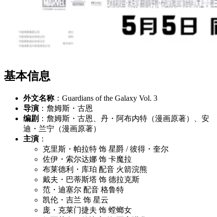
基本信息
外文名称
：Guardians of the Galaxy Vol. 3
导演
：詹姆斯・古恩
编剧
：詹姆斯・古恩、丹・阿布内特（漫画原著）、安
迪・兰宁（漫画原著）
主演
：
克里斯・帕拉特 饰 星爵 / 彼得・奎尔
佐伊・索尔达娜 饰 卡魔拉
布莱德利・库珀 配音 火箭浣熊
戴夫・巴蒂斯塔 饰 德拉克斯
范・迪塞尔 配音 格鲁特
凯伦・吉兰 饰 星云
庞・克莱门捷夫 饰 螳螂女