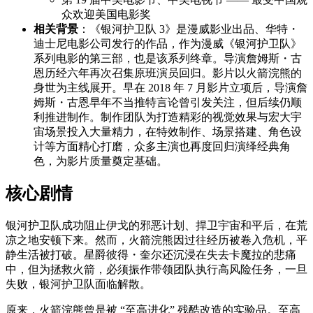
众欢迎美国电影奖
相关背景
：《银河护卫队 3》是漫威影业出品、华特・
迪士尼电影公司发行的作品，作为漫威《银河护卫队》
系列电影的第三部，也是该系列终章。导演詹姆斯・古
恩历经六年再次召集原班演员回归。影片以火箭浣熊的
身世为主线展开。早在 2018 年 7 月影片立项后，导演詹
姆斯・古恩早年不当推特言论曾引发关注，但后续仍顺
利推进制作。制作团队为打造精彩的视觉效果与宏大宇
宙场景投入大量精力，在特效制作、场景搭建、角色设
计等方面精心打磨，众多主演也再度回归演绎经典角
色，为影片质量奠定基础。
核心剧情
银河护卫队成功阻止伊戈的邪恶计划、捍卫宇宙和平后，在荒
凉之地安顿下来。然而，火箭浣熊因过往经历被卷入危机，平
静生活被打破。星爵彼得・奎尔还沉浸在失去卡魔拉的悲痛
中，但为拯救火箭，必须振作带领团队执行高风险任务，一旦
失败，银河护卫队面临解散。
原来，火箭浣熊曾是被 “至高进化” 残酷改造的实验品。至高