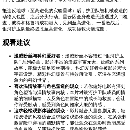
抵达反地球（至高进化的实验星球）后，护卫队被机械改造的
动物人包围，之后分头行动。星云因全身改造无法通过入口检
查，彼得和格鲁特成功潜入，见到至高进化 。一番激战后，
银河护卫队最终战胜至高进化，成功拯救火箭浣熊 。
观看建议
漫威粉丝与科幻爱好者
：漫威粉丝不容错过 “银河护卫
队” 系列终章，影片丰富的漫威宇宙元素、延续的系列
故事，能极大满足粉丝期待 。科幻爱好者会被影片宏大
宇宙设定、精彩科幻场景与特效所吸引，沉浸在充满想
象力的科幻世界 。
喜欢温情故事与角色塑造的观众
：若你偏好电影有深刻
角色塑造与温情故事内核，本片对银河护卫队成员间情
感的细腻描绘，以及角色在冒险中的成长与救赎，会让
你深受触动，感受到角色间如家人般的情感 。
追求轻松观影体验的观众
：影片融合大量喜剧元素，轻
松诙谐的风格适合追求轻松观影体验的观众 。在紧张刺
激冒险中穿插的幽默情节，能让观众在观影时既能感受
热血冒险，又能轻松欢笑，获得愉悦观影感受 。