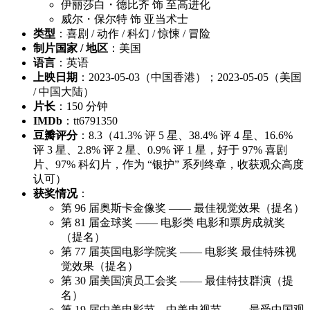
伊丽莎白・德比齐 饰 至高进化
威尔・保尔特 饰 亚当术士
类型
：喜剧 / 动作 / 科幻 / 惊悚 / 冒险
制片国家 / 地区
：美国
语言
：英语
上映日期
：2023-05-03（中国香港）；2023-05-05（美国
/ 中国大陆）
片长
：150 分钟
IMDb
：tt6791350
豆瓣评分
：8.3（41.3% 评 5 星、38.4% 评 4 星、16.6%
评 3 星、2.8% 评 2 星、0.9% 评 1 星，好于 97% 喜剧
片、97% 科幻片，作为 “银护” 系列终章，收获观众高度
认可）
获奖情况
：
第 96 届奥斯卡金像奖 —— 最佳视觉效果（提名）
第 81 届金球奖 —— 电影类 电影和票房成就奖
（提名）
第 77 届英国电影学院奖 —— 电影奖 最佳特殊视
觉效果（提名）
第 30 届美国演员工会奖 —— 最佳特技群演（提
名）
第 19 届中美电影节、中美电视节 —— 最受中国观