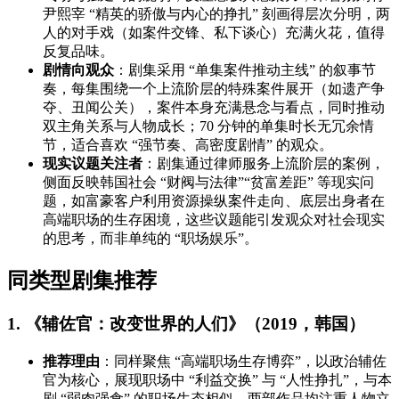
尹熙宰 “精英的骄傲与内心的挣扎” 刻画得层次分明，两
人的对手戏（如案件交锋、私下谈心）充满火花，值得
反复品味。
剧情向观众
：剧集采用 “单集案件推动主线” 的叙事节
奏，每集围绕一个上流阶层的特殊案件展开（如遗产争
夺、丑闻公关），案件本身充满悬念与看点，同时推动
双主角关系与人物成长；70 分钟的单集时长无冗余情
节，适合喜欢 “强节奏、高密度剧情” 的观众。
现实议题关注者
：剧集通过律师服务上流阶层的案例，
侧面反映韩国社会 “财阀与法律”“贫富差距” 等现实问
题，如富豪客户利用资源操纵案件走向、底层出身者在
高端职场的生存困境，这些议题能引发观众对社会现实
的思考，而非单纯的 “职场娱乐”。
同类型剧集推荐
1. 《辅佐官：改变世界的人们》（2019，韩国）
推荐理由
：同样聚焦 “高端职场生存博弈”，以政治辅佐
官为核心，展现职场中 “利益交换” 与 “人性挣扎”，与本
剧 “弱肉强食” 的职场生态相似。两部作品均注重人物立