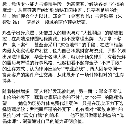
标，凭借专业能力与狠辣手段，为富豪客户解决各类 “难搞的
麻烦”，从巨额遗产纠纷到隐秘丑闻掩盖，只要有足够的利
益，他们便会全力以赴。郑金子（金惠秀 饰）与尹熙宰（朱
智勋 饰），便是这一领域的两位顶尖玩家。
郑金子出身底层，凭借过人的胆识与对 “人性弱点” 的精准把
控，在高端法律圈站稳脚跟。她不按常理出牌，为了拿下客
户、赢下案件，甚至会采用 “灰色地带” 的手段，在法律框架
内最大化实现客户利益，也为自己积累财富与资源。尹熙宰则
出身法律世家，毕业于名牌大学，就职于顶尖律所，有着光鲜
的履历与严谨的行事风格。他起初看不起郑金子 “不择手段”
的生存方式，认为律师应坚守 “专业底线”，两人因争夺同一
富豪客户的案件产生交集，从此展开了一场针锋相对的 “生存
博弈”。
随着接触增多，两人逐渐发现彼此的 “另一面”：郑金子看似
市侩的外表下，藏着对底层出身的不甘与对 “公平” 的隐秘渴
望 —— 她曾为弱势群体免费代理案件，只是在现实压力下选
择隐藏柔软；尹熙宰严谨的外壳下，也有着对 “家族束缚” 的
反抗与对 “真实自我” 的追求 —— 他不愿只做家族利益的 “傀
儡律师”，渴望通过自己的能力证明价值。