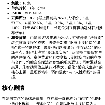
集数
：16 集
单集片长
：约70分钟
IMDb
：tt11534164
豆瓣评分
：8.7（截止目前共26571 人评价，5 星
53.7%、4 星 32.6%、3 星 10.9%、2 星 1.8%、1 星
1.0%，好于 84% 剧情片，长期位列豆瓣职场题材韩剧推
荐榜单）
相关背景
：由韩国 SBS 电视台出品，打破传统 “法庭剧”
聚焦庭审流程的模式，将镜头对准 “服务上流阶层的律
师” 这一特殊群体，展现他们以法律为 “生存武器” 的职
场生态。制作上注重 “职场真实感”：从律师与富豪客户
的谈判技巧、案件背后的利益交换，到律所内部的竞争
与合作，均贴合高端法律职场的现实逻辑；同时通过金
惠秀、朱智勋两位主演的对手戏，强化 “鬣狗式生存” 的
核心主题，呈现职场中 “弱肉强食” 与 “人性底线” 的碰
撞。
核心剧情
在韩国首尔的高端法律圈，存在着一群被称为 “鬣狗” 的律师
—— 他们不执着于 “法律正义”，而是以服务上流阶层为目