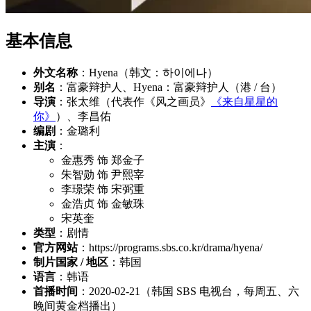
基本信息
外文名称
：Hyena（韩文：하이에나）
别名
：富豪辩护人、Hyena：富豪辩护人（港 / 台）
导演
：张太维（代表作《风之画员》
《来自星星的
你》
）、李昌佑
编剧
：金璐利
主演
：
金惠秀 饰 郑金子
朱智勋 饰 尹熙宰
李璟荣 饰 宋弼重
金浩贞 饰 金敏珠
宋英奎
类型
：剧情
官方网站
：https://programs.sbs.co.kr/drama/hyena/
制片国家 / 地区
：韩国
语言
：韩语
首播时间
：2020-02-21（韩国 SBS 电视台，每周五、六
晚间黄金档播出）