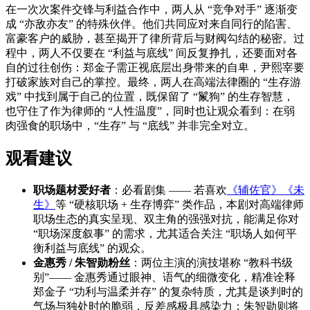
在一次次案件交锋与利益合作中，两人从 “竞争对手” 逐渐变
成 “亦敌亦友” 的特殊伙伴。他们共同应对来自同行的陷害、
富豪客户的威胁，甚至揭开了律所背后与财阀勾结的秘密。过
程中，两人不仅要在 “利益与底线” 间反复挣扎，还要面对各
自的过往创伤：郑金子需正视底层出身带来的自卑，尹熙宰要
打破家族对自己的掌控。最终，两人在高端法律圈的 “生存游
戏” 中找到属于自己的位置，既保留了 “鬣狗” 的生存智慧，
也守住了作为律师的 “人性温度”，同时也让观众看到：在弱
肉强食的职场中，“生存” 与 “底线” 并非完全对立。
观看建议
职场题材爱好者
：必看剧集 —— 若喜欢
《辅佐官》
《未
生》
等 “硬核职场 + 生存博弈” 类作品，本剧对高端律师
职场生态的真实呈现、双主角的强强对抗，能满足你对
“职场深度叙事” 的需求，尤其适合关注 “职场人如何平
衡利益与底线” 的观众。
金惠秀 / 朱智勋粉丝
：两位主演的演技堪称 “教科书级
别”—— 金惠秀通过眼神、语气的细微变化，精准诠释
郑金子 “功利与温柔并存” 的复杂特质，尤其是谈判时的
气场与独处时的脆弱，反差感极具感染力；朱智勋则将