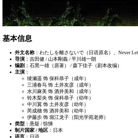
基本信息
外文名称
：わたしを離さないで（日语原名）、Never Let 
导演
：吉田健 / 山本剛義 / 平川雄一朗
编剧
：石黑一雄（原著） / 森下佳子（剧本改编）
主演
：
绫濑遥 饰 保科恭子（成年）
三浦春马 饰 土井友彦（成年）
水川麻美 饰 酒井美和（成年）
铃木梨央 饰 保科恭子（幼年）
中川翼 饰 土井友彦（幼年）
芮成穗 饰 酒井美和（幼年）
伊藤步 饰 堀江龙子（阳光学苑老师）
类型
：悬疑 / 惊悚
制片国家 / 地区
：日本
语言
：日语