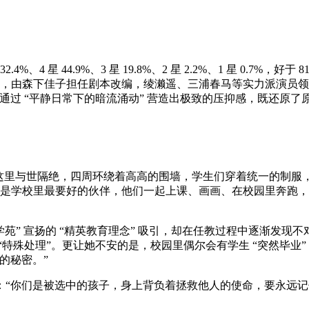
4%、4 星 44.9%、3 星 19.8%、2 星 2.2%、1 星 0.7%，好于
由森下佳子担任剧本改编，绫濑遥、三浦春马等实力派演员领衔主
却通过 “平静日常下的暗流涌动” 营造出极致的压抑感，既还原
— 这里与世隔绝，四周环绕着高高的围墙，学生们穿着统一的制
）是学校里最要好的伙伴，他们一起上课、画画、在校园里奔跑，
苑” 宣扬的 “精英教育理念” 吸引，却在任教过程中逐渐发现不对
“特殊处理”。更让她不安的是，校园里偶尔会有学生 “突然毕业
的秘密。”
你们是被选中的孩子，身上背负着拯救他人的使命，要永远记住自