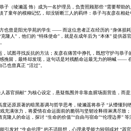
 恭子（绫濑遥 饰）成为一名护理员，负责照顾那些 “需要帮助
冲淡了童年的模糊记忆，却没斩断三人的羁绊：恭子与友彦在相处
对方也曾是阳光学苑的学生 —— 而这位患者正在经历的 “身体
隆人”，他们的 “特殊使命”，就是在成年后为 “本体” 提供器
始。
运，试图寻找反抗的方法；友彦在痛苦中挣扎，既想守护与恭子
的情感挽留，最终却发现，这句话是对残酷命运最无力的呐喊 ——
己也曾真正 “活过”。
克隆人器官捐献” 为核心设定，悬疑氛围并非靠血腥场面营造，而是通过
本高度还原原著的暗黑基调与哲学思考，绫濑遥将恭子 “从懵懂到
戏充满张力，将爱情在命运面前的脆弱与坚韧诠释得淋漓尽致；
借克隆人的命运，探讨 “生命的价值”“自由与宿命”“伦理边界”
；
引发对 “生命伦理” 的不适联想，心理承受能力较弱或对 “器官