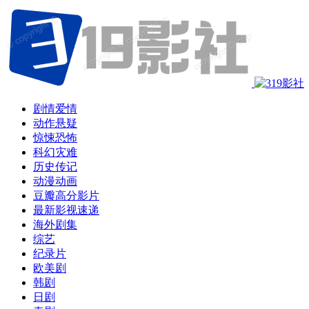
剧情爱情
动作悬疑
惊悚恐怖
科幻灾难
历史传记
动漫动画
豆瓣高分影片
最新影视速递
海外剧集
综艺
纪录片
欧美剧
韩剧
日剧