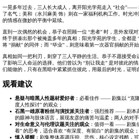
一晃多年过去，三人长大成人，离开阳光学苑走入 “社会”——
了名气；美和（水川麻美 饰）则在一家福利机构工作。时光
的情感在微妙的平衡中延续。
直到一次偶然的机会，恭子在照顾一位 “患者” 时，意外发现
终于拼凑出那个被掩盖多年的真相：阳光学苑的学生，全都是 “克
将 “捐献” 的同伴；而 “毕业”，则意味着第一次器官捐献的开
真相如同一把利刃，刺穿了三人平静的生活。恭子不愿接受命
了影响三人命运的选择。他们曾以为 “别让我走” 是对彼此
们能做的，只有在黑暗中紧紧抓住彼此，用最后的时光，证明自
观看建议
悬疑与暗黑人性题材爱好者
：必看佳作 —— 剧集以 “
度人性探讨” 的观众；
石黑一雄原著粉丝与演技派关注者
：强烈推荐 —— 剧
的眼神与肢体语言，展现友彦的痛苦与温柔；两人的对手
对生命意义与伦理议题关注的观众
：值得一看 —— 剧集
着” 的思考，适合喜欢 “有深度、有留白” 的剧集的观众
慎入提醒
：剧集整体基调压抑、悲伤，核心设定残酷，可能