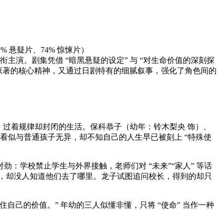
 81% 悬疑片、74% 惊悚片）
演。剧集凭借 “暗黑悬疑的设定” 与 “对生命价值的深刻探
了原著的核心精神，又通过日剧特有的细腻叙事，强化了角色间的
服，过着规律却封闭的生活。保科恭子（幼年：铃木梨央 饰）、
看似与普通孩子无异，却不知自己的人生早已被刻上 “特殊使
劲：学校禁止学生与外界接触，老师们对 “未来”“家人” 等话
”，却没人知道他们去了哪里。龙子试图追问校长，得到的却只
己的价值。” 年幼的三人似懂非懂，只将 “使命” 当作一种