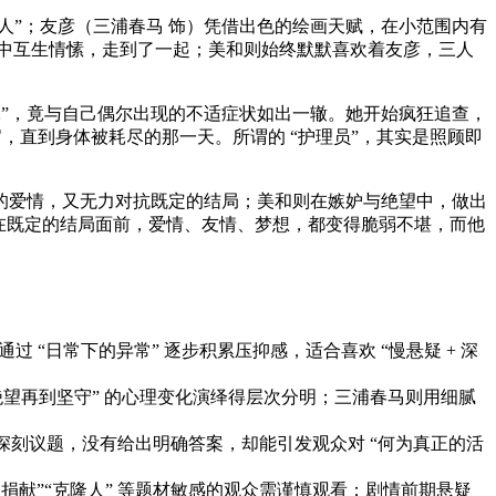
的人”；友彦（三浦春马 饰）凭借出色的绘画天赋，在小范围内有
中互生情愫，走到了一起；美和则始终默默喜欢着友彦，三人
损耗”，竟与自己偶尔出现的不适症状如出一辙。她开始疯狂追查，
官，直到身体被耗尽的那一天。所谓的 “护理员”，其实是照顾即
的爱情，又无力对抗既定的结局；美和则在嫉妒与绝望中，做出
 在既定的结局面前，爱情、友情、梦想，都变得脆弱不堪，而他
 “日常下的异常” 逐步积累压抑感，适合喜欢 “慢悬疑 + 深
绝望再到坚守” 的心理变化演绎得层次分明；三浦春马则用细腻
 等深刻议题，没有给出明确答案，却能引发观众对 “何为真正的活
捐献”“克隆人” 等题材敏感的观众需谨慎观看；剧情前期悬疑