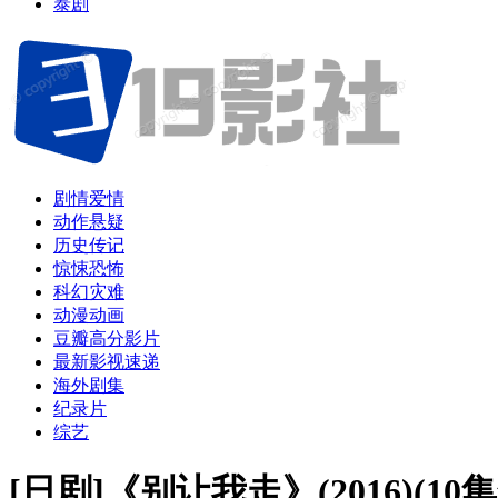
泰剧
剧情爱情
动作悬疑
历史传记
惊悚恐怖
科幻灾难
动漫动画
豆瓣高分影片
最新影视速递
海外剧集
纪录片
综艺
[日剧]《别让我走》(2016)(1