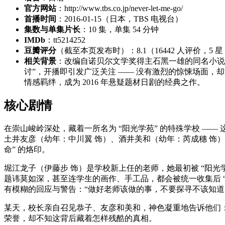
官方网站
：http://www.tbs.co.jp/never-let-me-go/
首播时间
：2016-01-15（日本，TBS 电视台）
集数与单集片长
：10 集，单集 54 分钟
IMDb
：tt5214252
豆瓣评分
（截至本页发布时）：8.1（16442 人评价，5 星 32.
相关背景
：改编自诺贝尔文学奖得主石黑一雄的同名小说，
讨”，开播即引发广泛关注 —— 没有激烈的惊悚场面，
情感羁绊，成为 2016 年悬疑题材日剧的经典之作。
核心剧情
在崇山峻岭深处，藏着一所名为 “阳光学苑” 的特殊学校 —
土井友彦（幼年：中川翼 饰）、酒井美和（幼年：芮成穗 饰
命” 的烙印。
堀江龙子（伊藤步 饰）是学校新上任的老师，她最初被 “阳光学
题讳莫如深，甚至连学生的画作、手工品，都会被统一收集后 
有模糊的回应与警告：“做好老师该做的事，不要探寻不该知道
某天，校长亲自召见恭子、友彦和美和，神色凝重地告诉他们：“
荣誉，却不知这背后藏着怎样残酷的真相。