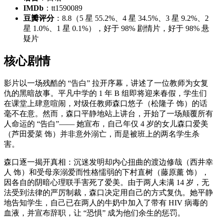
IMDb
：tt1590089
豆瓣评分
：8.8（5 星 55.2%、4 星 34.5%、3 星 9.2%、2
星 1.0%、1 星 0.1%），好于 98% 剧情片，好于 98% 悬
疑片
核心剧情
影片以一场残酷的 “告白” 拉开序幕，讲述了一位教师为女复
仇的黑暗故事。平凡中学的 1 年 B 组即将迎来春假，学生们
在课堂上肆意喧闹，对级任教师森口悠子（松隆子 饰）的话
毫不在意。然而，森口平静地站上讲台，开始了一场颠覆所有
人命运的 “告白”—— 她宣布，自己年仅 4 岁的女儿森口爱美
（芦田爱菜 饰）并非意外溺亡，而是被班上的两名学生杀
害。
森口逐一揭开真相：沉迷发明却内心扭曲的渡边修哉（西井幸
人 饰）和受母亲溺爱而性格懦弱的下村直树（藤原薰 饰），
因各自的阴暗心理联手害死了爱美。由于两人未满 14 岁，无
法受到法律的严厉制裁，森口决定用自己的方式复仇。她平静
地告知学生，自己已在两人的牛奶中加入了带有 HIV 病毒的
血液，并宣布辞职，让 “恐惧” 成为他们余生的惩罚。