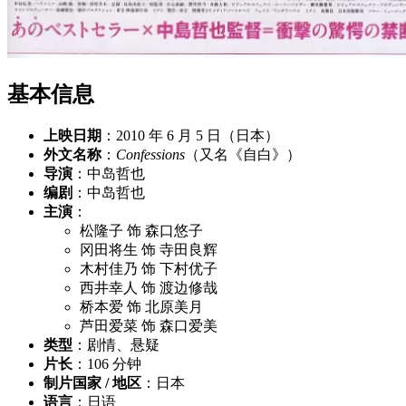
基本信息
上映日期
：2010 年 6 月 5 日（日本）
外文名称
：
Confessions
（又名《自白》）
导演
：中岛哲也
编剧
：中岛哲也
主演
：
松隆子 饰 森口悠子
冈田将生 饰 寺田良辉
木村佳乃 饰 下村优子
西井幸人 饰 渡边修哉
桥本爱 饰 北原美月
芦田爱菜 饰 森口爱美
类型
：剧情、悬疑
片长
：106 分钟
制片国家 / 地区
：日本
语言
：日语