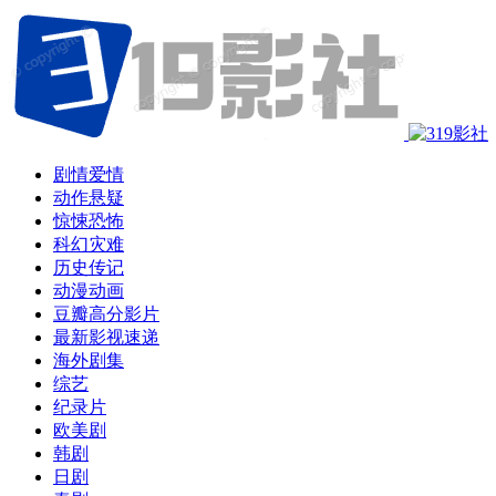
剧情爱情
动作悬疑
惊悚恐怖
科幻灾难
历史传记
动漫动画
豆瓣高分影片
最新影视速递
海外剧集
综艺
纪录片
欧美剧
韩剧
日剧