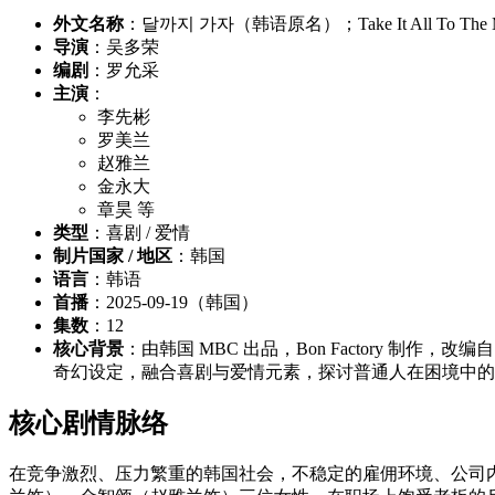
外文名称
：달까지 가자（韩语原名）；Take It All To The Moon
导演
：吴多荣
编剧
：罗允采
主演
：
李先彬
罗美兰
赵雅兰
金永大
章昊 等
类型
：喜剧 / 爱情
制片国家 / 地区
：韩国
语言
：韩语
首播
：2025-09-19（韩国）
集数
：12
核心背景
：由韩国 MBC 出品，Bon Factory 
奇幻设定，融合喜剧与爱情元素，探讨普通人在困境中的
核心剧情脉络
在竞争激烈、压力繁重的韩国社会，不稳定的雇佣环境、公司