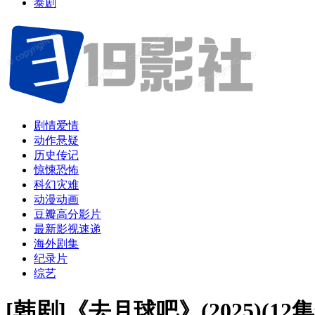
泰剧
剧情爱情
动作悬疑
历史传记
惊悚恐怖
科幻灾难
动漫动画
豆瓣高分影片
最新影视速递
海外剧集
纪录片
综艺
[韩剧]《去月球吧》(2025)(