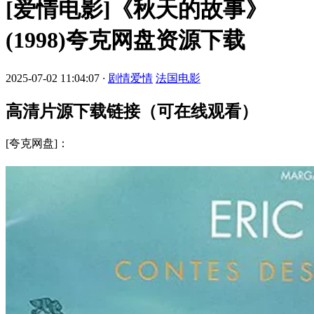
[爱情电影]《秋天的故事》
(1998)夸克网盘资源下载
2025-07-02 11:04:07
·
剧情爱情
法国电影
高清片源下载链接（可在线观看）
[夸克网盘]：