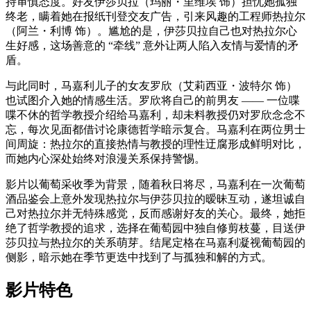
持审慎态度。好友伊莎贝拉（玛丽・里维埃 饰）担忧她孤独
终老，瞒着她在报纸刊登交友广告，引来风趣的工程师热拉尔
（阿兰・利博 饰）。尴尬的是，伊莎贝拉自己也对热拉尔心
生好感，这场善意的 “牵线” 意外让两人陷入友情与爱情的矛
盾。
与此同时，马嘉利儿子的女友罗欣（艾莉西亚・波特尔 饰）
也试图介入她的情感生活。罗欣将自己的前男友 —— 一位喋
喋不休的哲学教授介绍给马嘉利，却未料教授仍对罗欣念念不
忘，每次见面都借讨论康德哲学暗示复合。马嘉利在两位男士
间周旋：热拉尔的直接热情与教授的理性迂腐形成鲜明对比，
而她内心深处始终对浪漫关系保持警惕。
影片以葡萄采收季为背景，随着秋日将尽，马嘉利在一次葡萄
酒品鉴会上意外发现热拉尔与伊莎贝拉的暧昧互动，遂坦诚自
己对热拉尔并无特殊感觉，反而感谢好友的关心。最终，她拒
绝了哲学教授的追求，选择在葡萄园中独自修剪枝蔓，目送伊
莎贝拉与热拉尔的关系萌芽。结尾定格在马嘉利凝视葡萄园的
侧影，暗示她在季节更迭中找到了与孤独和解的方式。
影片特色