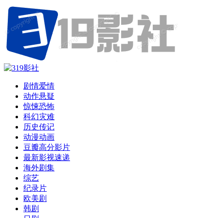
剧情爱情
动作悬疑
惊悚恐怖
科幻灾难
历史传记
动漫动画
豆瓣高分影片
最新影视速递
海外剧集
综艺
纪录片
欧美剧
韩剧