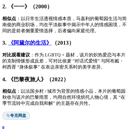
2. 《一一》（2000）
相似点
：以日常生活透视情感本质，马嘉利的葡萄园生活与简
南俊的商业职场，均在平淡叙事中揭示中年人的情感困境，不
同的是前者侧重爱情选择，后者偏向家庭伦理。
3.
《阿黛尔的生活》
（2013）
对比观看建议
：作为 LGBTQ + 题材，该片的炽热爱恋与本片
的克制情愫形成反差，可对比侯麦 “对话式爱情” 与阿布戴・
柯西胥 “身体叙事” 在表达亲密关系时的美学差异。
4. 《巴黎夜旅人》（2022）
相似点
：以法国乡村 / 城市为背景的情感小品，本片的葡萄园
秋收与该片的巴黎雨景，均用自然环境烘托人物心境，其 “在
季节流转中完成自我和解” 的主题存在共性。
夸克网盘
📁
0