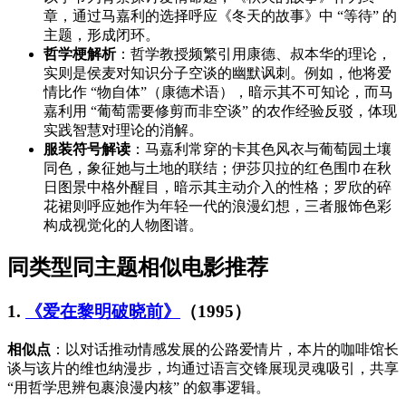
章，通过马嘉利的选择呼应《冬天的故事》中 “等待” 的
主题，形成闭环。
哲学梗解析
：哲学教授频繁引用康德、叔本华的理论，
实则是侯麦对知识分子空谈的幽默讽刺。例如，他将爱
情比作 “物自体”（康德术语），暗示其不可知论，而马
嘉利用 “葡萄需要修剪而非空谈” 的农作经验反驳，体现
实践智慧对理论的消解。
服装符号解读
：马嘉利常穿的卡其色风衣与葡萄园土壤
同色，象征她与土地的联结；伊莎贝拉的红色围巾在秋
日图景中格外醒目，暗示其主动介入的性格；罗欣的碎
花裙则呼应她作为年轻一代的浪漫幻想，三者服饰色彩
构成视觉化的人物图谱。
同类型同主题相似电影推荐
1.
《爱在黎明破晓前》
（1995）
相似点
：以对话推动情感发展的公路爱情片，本片的咖啡馆长
谈与该片的维也纳漫步，均通过语言交锋展现灵魂吸引，共享
“用哲学思辨包裹浪漫内核” 的叙事逻辑。