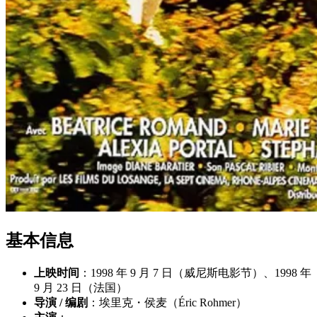
基本信息
上映时间
：1998 年 9 月 7 日（威尼斯电影节）、1998 年
9 月 23 日（法国）
导演 / 编剧
：埃里克・侯麦（Éric Rohmer）