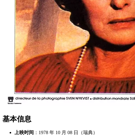
基本信息
上映时间
：1978 年 10 月 08 日（瑞典）