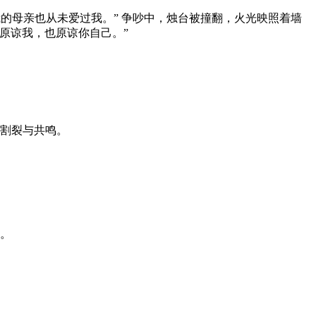
的母亲也从未爱过我。” 争吵中，烛台被撞翻，火光映照着墙
原谅我，也原谅你自己。”
割裂与共鸣。
。