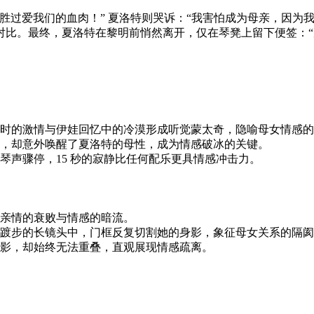
胜过爱我们的血肉！” 夏洛特则哭诉：“我害怕成为母亲，因为我
对比。最终，夏洛特在黎明前悄然离开，仅在琴凳上留下便签：“
时的激情与伊娃回忆中的冷漠形成听觉蒙太奇，隐喻母女情感的
，却意外唤醒了夏洛特的母性，成为情感破冰的关键。
，钢琴声骤停，15 秒的寂静比任何配乐更具情感冲击力。
亲情的衰败与情感的暗流。
踱步的长镜头中，门框反复切割她的身影，象征母女关系的隔阂
影，却始终无法重叠，直观展现情感疏离。