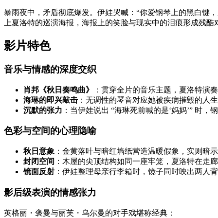
暴雨夜中，矛盾彻底爆发。伊娃哭喊：“你爱钢琴上的黑白键，
上夏洛特的巡演海报，海报上的笑脸与现实中的泪痕形成残酷
影片特色
音乐与情感的深度交织
肖邦《秋日奏鸣曲》
：贯穿全片的音乐主题，夏洛特演奏
海琳的即兴敲击
：无调性的琴音对应她被疾病摧毁的人生
沉默的张力
：当伊娃说出 “海琳死前喊的是‘妈妈’” 时
色彩与空间的心理隐喻
秋日意象
：金黄落叶与暗红墙纸营造温暖假象，实则暗示
封闭空间
：木屋的尖顶结构如同一座牢笼，夏洛特在走廊
镜面反射
：伊娃整理母亲行李箱时，镜子同时映出两人背
影后级表演的情感张力
英格丽・褒曼与丽芙・乌尔曼的对手戏堪称经典：