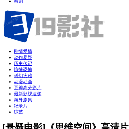
泰剧
剧情爱情
动作悬疑
历史传记
惊悚恐怖
科幻灾难
动漫动画
豆瓣高分影片
最新影视速递
海外剧集
纪录片
综艺
[悬疑电影]《思维空间》高清