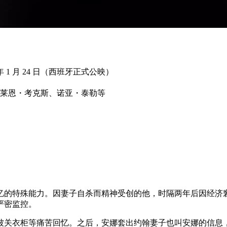
 年 1 月 24 日（西班牙正式公映）
莱恩・考克斯、诺亚・泰勒等
的特殊能力。因妻子自杀而精神受创的他，时隔两年后因经济窘迫
严密监控。
被关衣柜等痛苦回忆。之后，安娜套出约翰妻子也叫安娜的信息