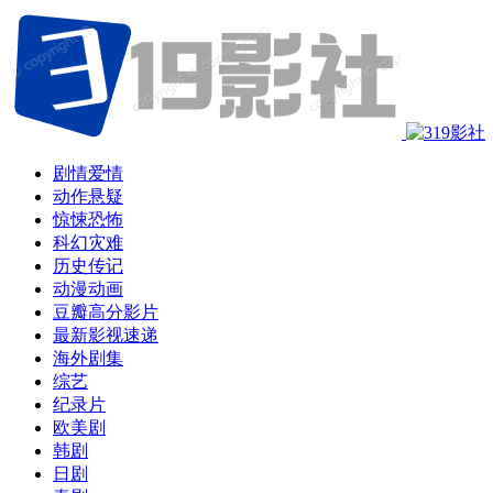
剧情爱情
动作悬疑
惊悚恐怖
科幻灾难
历史传记
动漫动画
豆瓣高分影片
最新影视速递
海外剧集
综艺
纪录片
欧美剧
韩剧
日剧