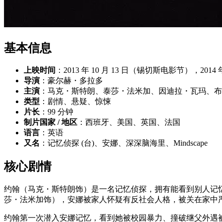
基本信息
上映时间
：2013 年 10 月 13 日（锡切斯电影节），2014
导演
：豪尔赫・多拉多
主演
：马克・斯特朗、泰莎・法米加、因迪拉・瓦玛、布
类型
：剧情、悬疑、惊悚
片长
：99 分钟
制片国家 / 地区
：西班牙、美国、英国、法国
语言
：英语
又名
：记忆侦探 (台)、安娜、深深脑海里、Mindscape
核心剧情
约翰（马克・斯特朗饰）是一名记忆侦探，拥有能看到别人记忆
莎・法米加饰），安娜被家人怀疑有反社会人格，被关在家中
约翰第一次潜入安娜记忆，看到她被校园暴力、撞破继父外遇